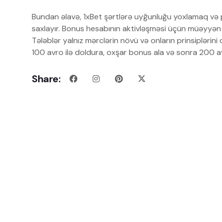
Bundan əlavə, 1xBet şərtlərə uyğunluğu yoxlamaq və
saxlayır. Bonus hesabının aktivləşməsi üçün müəyyən 
Tələblər yalnız mərclərin növü və onların prinsiplərini
100 avro ilə doldura, oxşar bonus ala və sonra 200 a
Share: