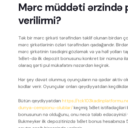
Mərc müddəti ərzində 
verilirmi?
Tək bir mərc şirkəti tərəfindən təklif olunan birdən ç
mərc şirkətlərinin özləri tərəfindən qadağandır. Bi
mərc şirkətinin təsdiqini gözləmək və ya həll yolları
1xBet-də ilk depozit bonusunu konkret bir nümunə ilə
olaraq şərti pul mükafatını nəzərdən keçirək.
Hər şey dəvət olunmuş oyunçuların nə qədər aktiv ol
kodlar verir. Oyunçular onları qeydiyyatdan keçdikdən
Bütün qeydiyyatdan
https://tck103kadinplatformu.
dunya-cempionu-olublar/
keçmiş 1xBet istifadəçiləri
bonusunun nə olduğunu, onu necə tələb edəcəyinizi 
Bukmeyker ilk depozitinizdə 1xBet bonus hesabınıza 