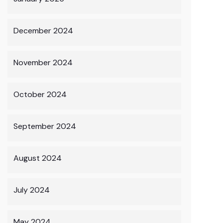
December 2024
November 2024
October 2024
September 2024
August 2024
July 2024
May 2024