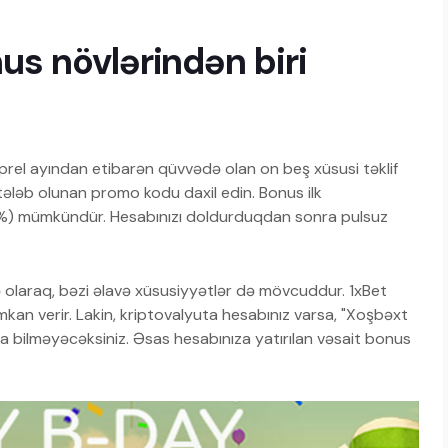
us növlərindən biri
rel ayından etibarən qüvvədə olan on beş xüsusi təklif
tələb olunan promo kodu daxil edin. Bonus ilk
0%) mümkündür. Hesabınızı doldurduqdan sonra pulsuz
ə olaraq, bəzi əlavə xüsusiyyətlər də mövcuddur. 1xBet
kan verir. Lakin, kriptovalyuta hesabınız varsa, "Xoşbəxt
a bilməyəcəksiniz. Əsas hesabınıza yatırılan vəsait bonus