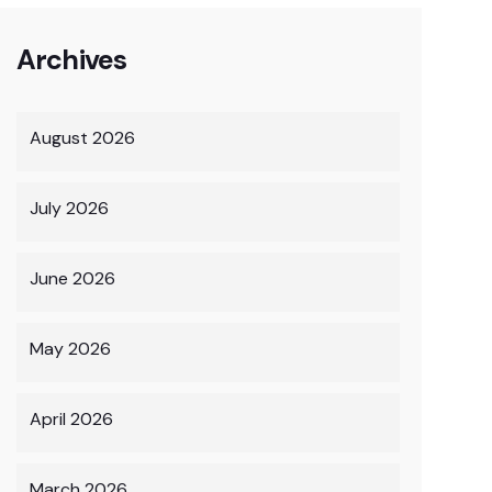
Archives
August 2026
July 2026
June 2026
May 2026
April 2026
March 2026