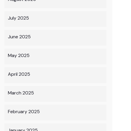
July 2025
June 2025
May 2025
April 2025
March 2025
February 2025
January 2025