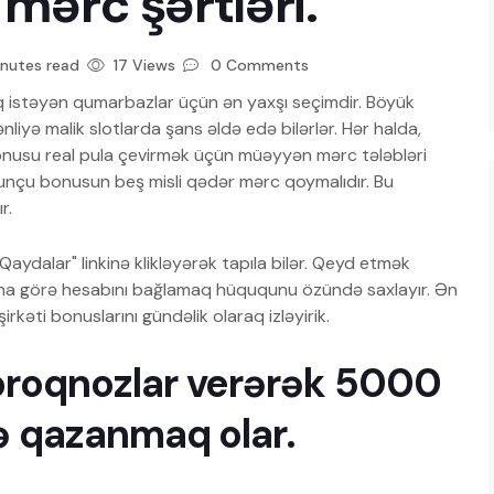
 mərc şərtləri.
nutes read
17 Views
0 Comments
aq istəyən qumarbazlar üçün ən yaxşı seçimdir. Böyük
yə malik slotlarda şans əldə edə bilərlər. Hər halda,
Bonusu real pula çevirmək üçün müəyyən mərc tələbləri
 oyunçu bonusun beş misli qədər mərc qoymalıdır.
Bu
r.
aydalar" linkinə klikləyərək tapıla bilər. Qeyd etmək
duğuna görə hesabını bağlamaq hüququnu özündə saxlayır. Ən
kəti bonuslarını gündəlik olaraq izləyirik.
roqnozlar verərək 5000
ə qazanmaq olar.