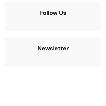
Follow Us
Newsletter