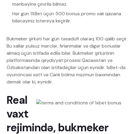
mənbəyinə çevrilə bilməz.
Hər gün 1XBet üçün 500 bonus promo xalı qazana
biləcəyiniz lotereya keçirilir.
Bukmeker şirkəti hər gün təsadüfi olaraq 100 qalib seçir.
Bu xallar pulsuz mərclər, fırlanmalar və digər bonuslar
almaq üçün istifadə edilə bilər. Bukmeker şirkətinin
platformasında qeydiyyat prosesi Qazaxıstan və
Özbəkistandan olan istifadəçilər üçün eynidir. 1xBet-də
oyunöncəsi xətt və Canlı bölmə məzmun baxımından
demək olar ki, eynidir.
Real
vaxt
rejimində, bukmeker