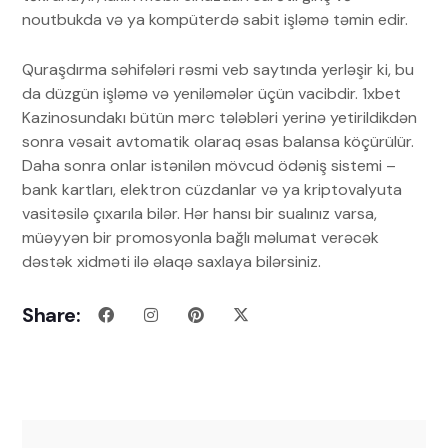
noutbukda və ya kompüterdə sabit işləmə təmin edir.
Quraşdırma səhifələri rəsmi veb saytında yerləşir ki, bu
da düzgün işləmə və yeniləmələr üçün vacibdir. 1xbet
Kazinosundakı bütün mərc tələbləri yerinə yetirildikdən
sonra vəsait avtomatik olaraq əsas balansa köçürülür.
Daha sonra onlar istənilən mövcud ödəniş sistemi –
bank kartları, elektron cüzdanlar və ya kriptovalyuta
vasitəsilə çıxarıla bilər. Hər hansı bir sualınız varsa,
müəyyən bir promosyonla bağlı məlumat verəcək
dəstək xidməti ilə əlaqə saxlaya bilərsiniz.
Share: