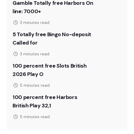
Gamble Totally free Harbors On
line: 7000+
3 minutes read
5 Totally free Bingo No-deposit
Called for
3 minutes read
100 percent free Slots British
2026 Play O
5 minutes read
100 percent free Harbors
British Play 32,1
5 minutes read