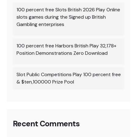
100 percent free Slots British 2026 Play Online
slots games during the Signed up British
Gambling enterprises
100 percent free Harbors British Play 32,178+
Position Demonstrations Zero Download
Slot Public Competitions Play 100 percent free
& $ten,100000 Prize Pool
Recent Comments