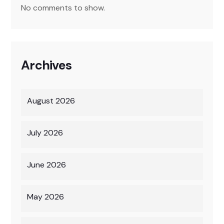
No comments to show.
Archives
August 2026
July 2026
June 2026
May 2026