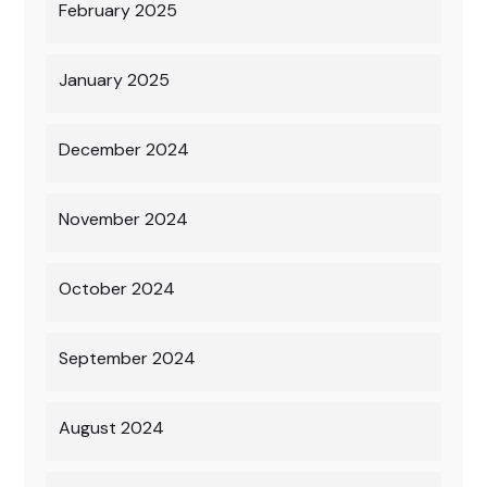
February 2025
January 2025
December 2024
November 2024
October 2024
September 2024
August 2024