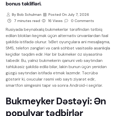
bonus təklifləri.
By
Bob Schulman
Posted On
July 7, 2026
7 minutes read
16 Views
0 Comments
Rusiyada beynəlxalq bukmekerlər tərəfindən tətbiq
edilən blokları keçmək üçün alternativ ünvanlardan fəal
şəkildə istifadə olunur. 1xBet oyunçulara ani mesajlaşma,
SMS, telefon zəngləri və canlı söhbət vasitəsilə asanlıqla
keçidlər təqdim edir. Hər bir bukmeker öz siyasətinə
tabedir. Bu, yalnız bukmekerin qanuni veb saytından
təhlükəsiz şəkildə edilə bilər, lakin bunun üçün yenidən
güzgü saytından istifadə etmək lazımdır.
Təcrübə
göstərir ki, oxucular rəsmi veb saytı ziyarət edir,
smartfon simgesini tapır və sonra Android-i seçirlər.
Bukmeyker Dəstəyi: Ən
populyar tədbirlər