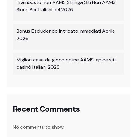
Trambusto non AAMS Stringa Siti Non AAMS
Sicuri Per Italiani nel 2026
Bonus Escludendo Intricato Immediati Aprile
2026
Migliori casa da gioco online AAMS: apice siti
casinò italiani 2026
Recent Comments
No comments to show.