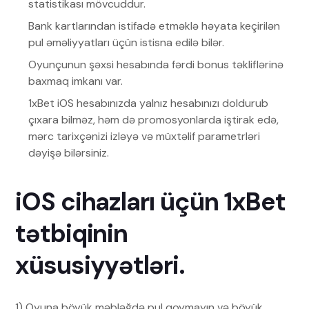
statistikası mövcuddur.
Bank kartlarından istifadə etməklə həyata keçirilən
pul əməliyyatları üçün istisna edilə bilər.
Oyunçunun şəxsi hesabında fərdi bonus təkliflərinə
baxmaq imkanı var.
1xBet iOS hesabınızda yalnız hesabınızı doldurub
çıxara bilməz, həm də promosyonlarda iştirak edə,
mərc tarixçənizi izləyə və müxtəlif parametrləri
dəyişə bilərsiniz.
iOS cihazları üçün 1xBet
tətbiqinin
xüsusiyyətləri.
1) Oyuna böyük məbləğdə pul qoymayın və böyük