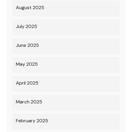
August 2025
July 2025
June 2025
May 2025
April 2025
March 2025
February 2025