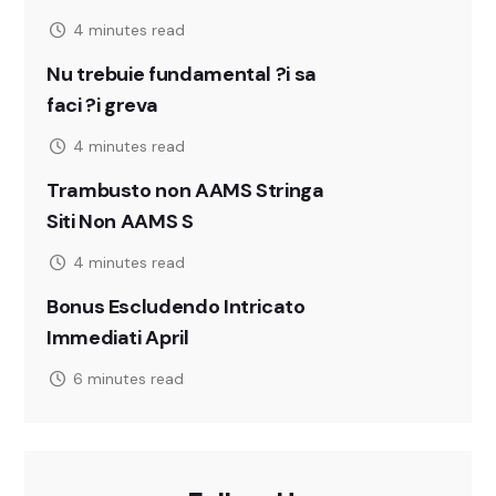
4 minutes read
Nu trebuie fundamental ?i sa
faci ?i greva
4 minutes read
Trambusto non AAMS Stringa
Siti Non AAMS S
4 minutes read
Bonus Escludendo Intricato
Immediati April
6 minutes read