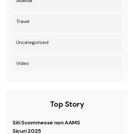
Sidebar
Travel
Uncategorized
Video
Top Story
Siti Scommesse non AAMS
Sicuri 2025