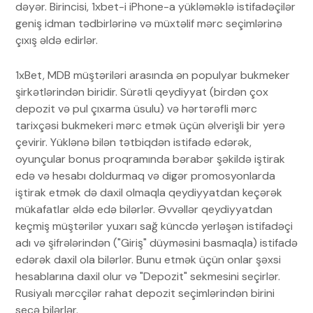
dəyər. Birincisi, 1xbet-i iPhone-a yükləməklə istifadəçilər
geniş idman tədbirlərinə və müxtəlif mərc seçimlərinə
çıxış əldə edirlər.
1xBet, MDB müştəriləri arasında ən populyar bukmeker
şirkətlərindən biridir. Sürətli qeydiyyat (birdən çox
depozit və pul çıxarma üsulu) və hərtərəfli mərc
tarixçəsi bukmekeri mərc etmək üçün əlverişli bir yerə
çevirir. Yüklənə bilən tətbiqdən istifadə edərək,
oyunçular bonus proqramında bərabər şəkildə iştirak
edə və hesabı doldurmaq və digər promosyonlarda
iştirak etmək də daxil olmaqla qeydiyyatdan keçərək
mükafatlar əldə edə bilərlər. Əvvəllər qeydiyyatdan
keçmiş müştərilər yuxarı sağ küncdə yerləşən istifadəçi
adı və şifrələrindən ("Giriş" düyməsini basmaqla) istifadə
edərək daxil ola bilərlər. Bunu etmək üçün onlar şəxsi
hesablarına daxil olur və "Depozit" sekmesini seçirlər.
Rusiyalı mərcçilər rahat depozit seçimlərindən birini
seçə bilərlər.