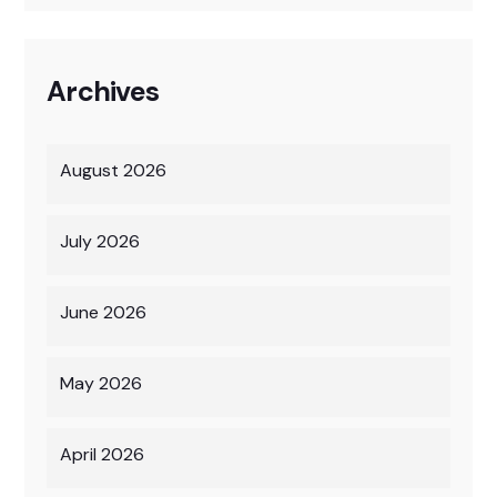
Archives
August 2026
July 2026
June 2026
May 2026
April 2026