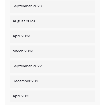
September 2023
August 2023
April 2023
March 2023
September 2022
December 2021
April 2021