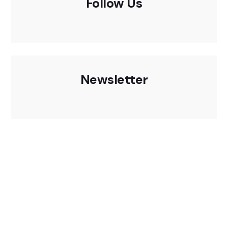
Follow Us
Newsletter