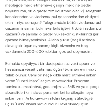
məbləğdə mərc etməməyə çalışın: mərc nə qədər
böyükdürsə, bir o qədər tez uduzmaq olar. 2) Telegram
kanallarından və vicdansız pul qazananlardan ehtiyatlı
olun – niyə soruşun? Telegramdakı bütün vicdansız pul
qazanan insanlar bukmekerlərlə işləyir (itkilərinizdən pul
qazanır) və şanslar o qədər yüksəkdir ki, itkilərinizi geri
qazana bilməyəcəksiniz. Allaha şükür (beş il ərzində
əlavə gəlir üçün oynadım), kiçik biznesim və boş
vaxtlarımda 200-500 rubldan çox pul qoymadım.
Bu halda qeydiyyat bir dəqiqədən az vaxt aparır və
hesabınıza vəsait yatırmaq üçün təxminən eyni vaxt
tələb olunur. Cəmi bir neçə kliklə mərc etməyə imkan
verən "Sürətli Mərc" seçimi mövcuddur. Proqram
təminatı, əmsal növü, gecə rejimi və SMS və ya e-poçt
abunəlikləri kimi əlavə parametrləri fərdiləşdirməyə
imkan verir. Artıq qeydiyyatdan keçmiş istifadəçilər
üçün "Giriş" nişanı mövcuddur. Daxil olmaq üçün