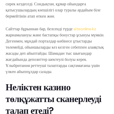
сирек кездеседі. Сондықтан, құмар ойындарға
қатысушылардың көпшілігі олар туралы әрдайым біле
бермейтінін атап өткен жөн.
Сайттар бұрыннан бар, белсенді түрде
siteonline.kz
жарнамалануы және бастапқы бонустар ұсынуы мүмкін.
Дегенмен, мұндай порталдар көбінесе ұтыстарды
төлемейді, ойыншыларды кез келген себеппен алаяқтық
жасады деп айыптайды. Шамадан тыс шығындар
жағдайында депозиттер шектеулі болуы керек.
Ұлыбритания реттеуші талаптарды сақтамағаны үшін
үлкен айыппұлдар салады.
Неліктен казино
төлқұжатты сканерлеуді
талап етеді?