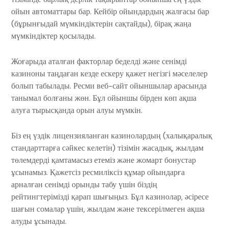
ойын автоматтары бар. Кейбір ойындардың жалғасы бар
(бұрынғыдай мүмкіндіктерін сақтайды), бірақ жаңа
мүмкіндіктер қосылады.
Жоғарыда аталған факторлар беделді және сенімді
казиноны таңдаған кезде ескеру қажет негізгі мәселелер
болып табылады. Ресми веб-сайт ойыншылар арасында
танымал болғаны жөн. Бұл ойыншы бірден көп ақша
алуға тырысқанда орын алуы мүмкін.
Біз ең үздік лицензияланған казинолардың (халықаралық
стандарттарға сәйкес келетін) тізімін жасадық, жылдам
төлемдерді қамтамасыз етеміз және жомарт бонустар
ұсынамыз. Қажетсіз ресмиліксіз құмар ойындарға
арналған сенімді орынды табу үшін біздің
рейтингтерімізді қарап шығыңыз. Бұл казинолар, әсіресе
шағын сомалар үшін, жылдам және тексерілмеген ақша
алуды ұсынады.