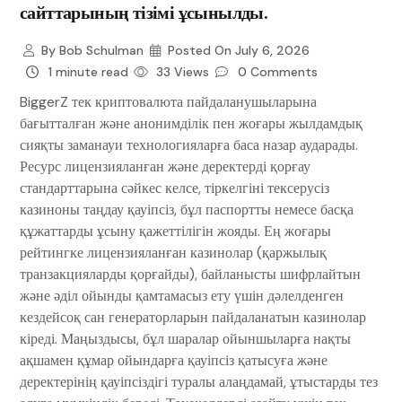
сайттарының тізімі ұсынылды.
By
Bob Schulman
Posted On
July 6, 2026
1 minute read
33 Views
0 Comments
BiggerZ тек криптовалюта пайдаланушыларына
бағытталған және анонимділік пен жоғары жылдамдық
сияқты заманауи технологияларға баса назар аударады.
Ресурс лицензияланған және деректерді қорғау
стандарттарына сәйкес келсе, тіркелгіні тексерусіз
казиноны таңдау қауіпсіз, бұл паспортты немесе басқа
құжаттарды ұсыну қажеттілігін жояды.
Ең жоғары
рейтингке лицензияланған казинолар (қаржылық
транзакцияларды қорғайды), байланысты шифрлайтын
және әділ ойынды қамтамасыз ету үшін дәлелденген
кездейсоқ сан генераторларын пайдаланатын казинолар
кіреді. Маңыздысы, бұл шаралар ойыншыларға нақты
ақшамен құмар ойындарға қауіпсіз қатысуға және
деректерінің қауіпсіздігі туралы алаңдамай, ұтыстарды тез