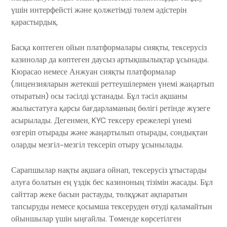
үшін интерфейсті және қолжетімді төлем әдістерін
қарастырдық.
Басқа көптеген ойын платформалары сияқты, тексерусіз
казинолар да көптеген даусыз артықшылықтар ұсынады.
Кюрасао немесе Анжуан сияқты платформалар
(лицензияларын жетекші реттеушілермен үнемі жаңартып
отыратын) осы тәсілді ұстанады. Бұл тәсіл ақшаны
жылыстатуға қарсы бағдарламаның бөлігі ретінде жүзеге
асырылады. Дегенмен, KYC тексеру ережелері үнемі
өзгеріп отырады және жаңартылып отырады, сондықтан
оларды мезгіл-мезгіл тексеріп отыру ұсынылады.
Сарапшылар нақты ақшаға ойнап, тексерусіз ұтыстарды
алуға болатын ең үздік бес казиноның тізімін жасады. Бұл
сайттар жеке басын растауды, төлқұжат ақпаратын
тапсыруды немесе қосымша тексеруден өтуді қаламайтын
ойыншылар үшін ыңғайлы. Төменде көрсетілген