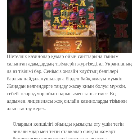
Шетелдік казинолар құмар ойын сайттарына тыйым
салынған адамдардың тізімдерін жүргізеді, ал Украинаның
да өз тізілімі бар. Сенімсіз онлайн клубтың белгілері
барлық пайдаланушыларға бірден байқалмауы мүмкін.
Жаңадан келгендерге таңдау жасау қиын болуы мүмкін,
себебі олар құмар ойын нарығымен таныс емес. Ең
алдымен, лицензиясы жоқ онлайн казиноларды тізімнен
алып тастау керек.
Олардың көпшілігі ойынды қызықты ету үшін тегін
айналымдар мен тегін ставкалар сияқты жомарт
бонустармен клиенттерді тартуға тырысады.