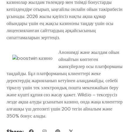
казинолар жылдам төлемдер мен тиімді бонустарды
кепілдендіре отырып, ыңғайлы онлайн ойын тәжірибесін
ұсынады. 2026 жылы қауіпсіз нақты ақша құмар
ойындары үшін ең жақсы казиноны таңдау үшін осы
лицензияланған сайттардың әрқайсысының
сипаттамаларын зерттеңіз.
Анонимді және жылдам ойын
ойнайтын көптеген
жанкүйерлер осы платформаны
таңдайды. Бұл платформаның клиенттері жеке
деректердің жарияланып кетуінен алаңдамайды, себебі
тіркелу үшін тек электрондық пошта мекенжайын беру
және күшті құпия сөз жасау қажет. Wild.io – тексерусіз
лезде ақша алуды ұсынатын казино, онда жаңа клиенттер
алғашқы үш депозиті үшін 200 тегін айналым және
350% бонус алады.
Share: