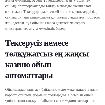
алуға мүмкіндік береді. Тәуекелдерді азайту үшін тек
сенімді платформаларды таңдау маңызды екенін атап
өткен жөн. Тексеруді қажет етпейтін нақты төлемдері бар
сенімді онлайн казиноларға қол жеткізу ақша алу процесін
жеңілдетеді, бұл ойыншыларға қажетсіз чектерсіз
ұтыстарды тез алуға мүмкіндік береді.
Тексерусіз немесе
төлқұжатсыз ең жақсы
казино ойын
автоматтары
Ойыншылар алдымен байланыс және жеке ақпараттарын
көрсете отырып, форманы толтырады. Жасырын ойын
үшін казино таңдау – байыпты және мұқият көзқарасты