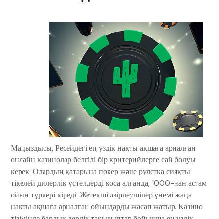
Маңыздысы, Ресейдегі ең үздік нақты ақшаға арналған
онлайн казинолар белгілі бір критерийлерге сай болуы
керек. Олардың қатарына покер және рулетка сияқты
тікелей дилерлік үстелдерді қоса алғанда, 1000-нан астам
ойын түрлері кіреді. Жетекші әзірлеушілер үнемі жаңа
нақты ақшаға арналған ойындарды жасап жатыр. Казино
тізімінде барлық дерлік тақырыптар бойынша ең үздік