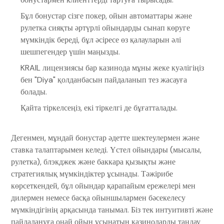
Бұл бонустар сізге покер, ойын автоматтары және
рулетка сияқты әртүрлі ойындарды сынап көруге
мүмкіндік береді, бұл әсіресе өз қалауларын әлі
шешпегендер үшін маңызды.
KRAIL лицензиясы бар казинода мұны жеке куәлігіңіз
бен "Diya" қолданбасын пайдаланып тез жасауға
болады.
Қайта тіркелсеңіз, екі тіркелгі де бұғатталады.
Дегенмен, мұндай бонустар әдетте шектеулермен және
ставка талаптарымен келеді. Үстел ойындары (мысалы,
рулетка), блэкджек және баккара қызықты және
стратегиялық мүмкіндіктер ұсынады. Тәжірибе
көрсеткендей, бұл ойындар қарапайым ережелері мен
дилермен немесе басқа ойыншылармен бәсекелесу
мүмкіндігінің арқасында танымал. Біз тек интуитивті және
пайдалануға оңай ойын ұсынатын казиноларды таңдау