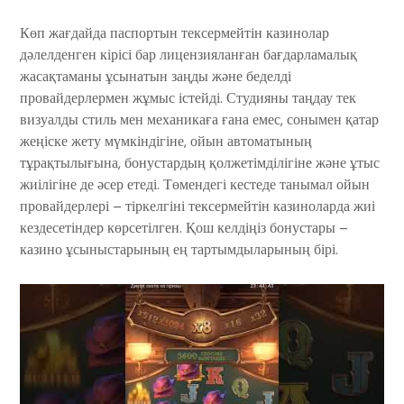
Көп жағдайда паспортын тексермейтін казинолар
дәлелденген кірісі бар лицензияланған бағдарламалық
жасақтаманы ұсынатын заңды және беделді
провайдерлермен жұмыс істейді. Студияны таңдау тек
визуалды стиль мен механикаға ғана емес, сонымен қатар
жеңіске жету мүмкіндігіне, ойын автоматының
тұрақтылығына, бонустардың қолжетімділігіне және ұтыс
жиілігіне де әсер етеді. Төмендегі кестеде танымал ойын
провайдерлері – тіркелгіні тексермейтін казиноларда жиі
кездесетіндер көрсетілген. Қош келдіңіз бонустары –
казино ұсыныстарының ең тартымдыларының бірі.