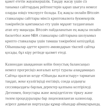
қажет ететін жауапкершілік. Таңдау жасау үшін сіз
танымал сайттардың рейтингтерін қарап шығуға немесе
оларды өзіңіз тексеруге болады. Ең жақсы онлайн Bitcoin
ставкалары сайттары мінсіз криптовалюта букмекерлік
тәжірибесін қамтамасыз ету үшін мұқият талданғанын
атап өту маңызды. Bitcoin пайдаланатын ең жақсы онлайн
баскетбол және NBA ставкалары сайттарына шолуымыз
крипто ставкалары үшін тамаша тәжірибені кепілдейді.
Ойыншылар әдетте крипто әмияндарын тікелей сайтқа
қосады, бұл кіру ретінде қызмет етеді.
Казинодан шыққаннан кейін бонустық балансыңыз
немесе прогресіңіз жоғалып кетуі туралы алаңдамаңыз.
Сайтқа оралған кезде «Ойынды жалғастыру» тармағын
таңдап, жеке куәлігіңізді енгізіңіз, сонда алдыңғы
сессияңыздағы барлық деректер қалпына келтіріледі.
Дегенмен, бонустары және жеңілдетілген тіркеу және
төлем процедуралары бар лицензияланған казинолар,
әсіресе дамыған виртуалды құмар ойындар аймақтарында,