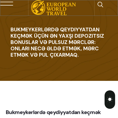
BUKMEYKERLƏRDƏ QEYDIYYATDAN
KEÇMƏK ÜÇÜN ƏN YAXŞI DEPOZITSIZ
BONUSLAR VƏ PULSUZ MƏRCLƏR:
ONLARI NECƏ ƏLDƏ ETMƏK, MƏRC
ETMƏK VƏ PUL ÇIXARMAQ.
Bukmeykerlərdə qeydiyyatdan keçmək