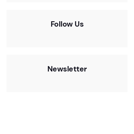
Follow Us
Newsletter