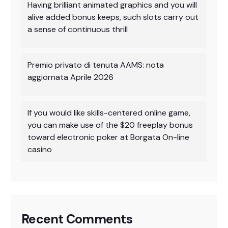
Having brilliant animated graphics and you will
alive added bonus keeps, such slots carry out
a sense of continuous thrill
Premio privato di tenuta AAMS: nota
aggiornata Aprile 2026
If you would like skills-centered online game,
you can make use of the $20 freeplay bonus
toward electronic poker at Borgata On-line
casino
Recent Comments