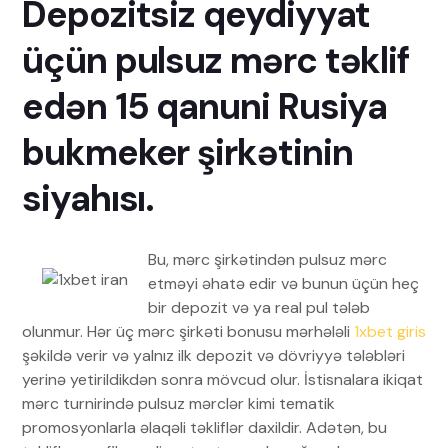
Depozitsiz qeydiyyat
üçün pulsuz mərc təklif
edən 15 qanuni Rusiya
bukmeker şirkətinin
siyahısı.
Bu, mərc şirkətindən pulsuz mərc
etməyi əhatə edir və bunun üçün heç
bir depozit və ya real pul tələb
olunmur. Hər üç mərc şirkəti bonusu mərhələli
1xbet giris
şəkildə verir və yalnız ilk depozit və dövriyyə tələbləri
yerinə yetirildikdən sonra mövcud olur. İstisnalara ikiqat
mərc turnirində pulsuz mərclər kimi tematik
promosyonlarla əlaqəli təkliflər daxildir. Adətən, bu