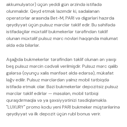
akkumulyator) üçün yeddi gün ərzində istifadə
olunmalıdır. Qeyd etmək lazımdır ki, sadalanan
operatorlar arasında Bet-M, PARI və digərləri hazırda
qeydiyyat üçün pulsuz mərclər təklif edir. Bu səhifədə
istifadəçilər müxtəlif bukmekerlər tərəfindən təklif
olunan müxtəlif pulsuz mərc növləri haqqında məlumat
əldə edə bilərlər.
Aşağıda bukmekerlər tərəfindən təklif olunan ən yaxşı
beş pulsuz mərcin cədvəli verilmişdir. Pulsuz mərc qalib
gələrsə (oyunçu xalis mənfəət əldə edərsə), mükafat
ləğv edilir. Pulsuz mərclərdən yalnız mobil tətbiqdə
istifadə etmək olar. Bəzi bukmekerlər depozitsiz pulsuz
mərclər təklif edirlər — məsələn, mobil tətbiqi
quraşdırmaqla və ya şəxsiyyətinizi təsdiqləməklə.
"LUXURY" promo kodu yeni PARI bukmeker müştərilərinə
qeydiyyat və ilk depozit üçün rubl bonus verir.