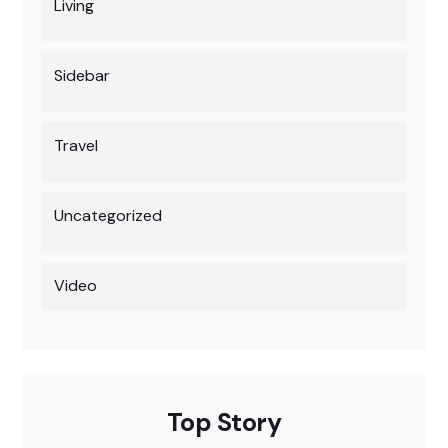
Living
Sidebar
Travel
Uncategorized
Video
Top Story