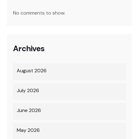
No comments to show.
Archives
August 2026
July 2026
June 2026
May 2026