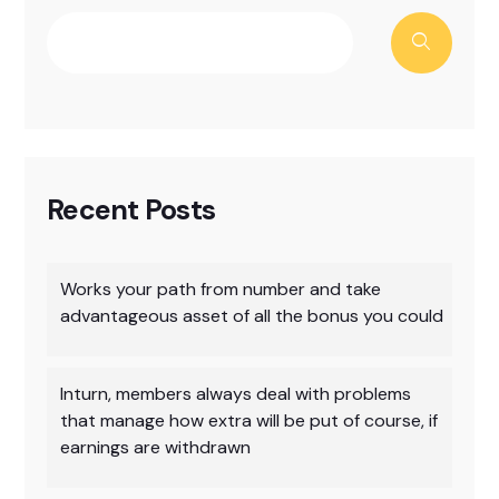
Recent Posts
Works your path from number and take
advantageous asset of all the bonus you could
Inturn, members always deal with problems
that manage how extra will be put of course, if
earnings are withdrawn