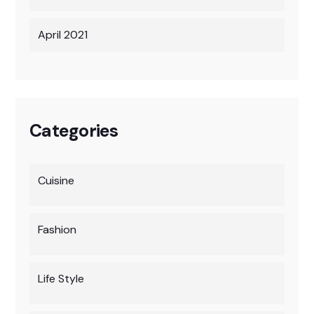
April 2021
Categories
Cuisine
Fashion
Life Style