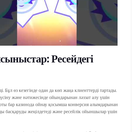
сыныстар: Ресейдегі
 Бұл өз кезегінде одан да көп жаңа клиенттерді тартады.
үсіну және нәтижесінде ойындарынан ләззат алу үшін
шоты бар казинода ойнау қосымша конверсия алымдарынан
лды басқаруды жеңілдетеді және ресейлік ойыншылар үшін