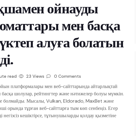
ақшамен ойнауды
оматтары мен басқа
үктеп алуға болатын
ді.
ute read
23 Views
0 Comments
р ойын платформалары мен веб-сайттарында айтарлықтай
м басқа шолулар, рейтингтер және нәтижелер болуы мүмкін.
ге болмайды. Мысалы, Vulkan, Eldorado, MaxBet және
інші орында тұрған веб-сайттарға тым көп сенбеңіз.
Егер
 негізсіз кешіктірсе, тұтынушыларды қолдау қызметіне