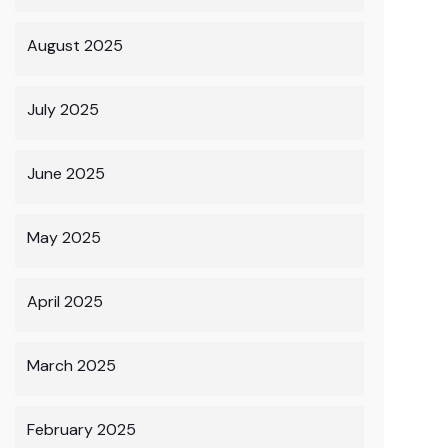
August 2025
July 2025
June 2025
May 2025
April 2025
March 2025
February 2025