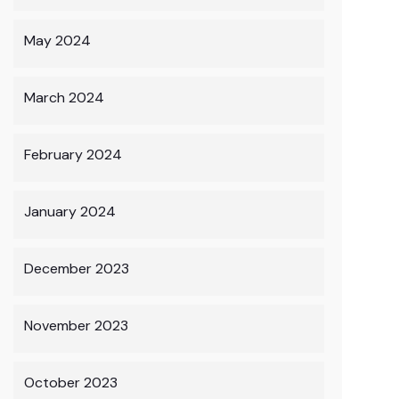
May 2024
March 2024
February 2024
January 2024
December 2023
November 2023
October 2023