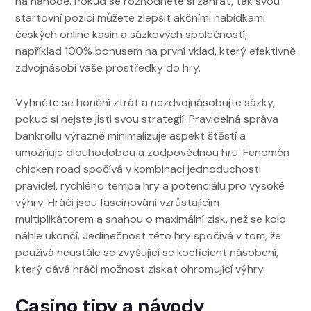
na náhodě. Pokud se rozhodnete si zahrát, tak svou
startovní pozici můžete zlepšit akčními nabídkami
českých online kasin a sázkových společností,
například 100% bonusem na první vklad, který efektivně
zdvojnásobí vaše prostředky do hry.
Vyhněte se honění ztrát a nezdvojnásobujte sázky,
pokud si nejste jisti svou strategií. Pravidelná správa
bankrollu výrazně minimalizuje aspekt štěstí a
umožňuje dlouhodobou a zodpovědnou hru. Fenomén
chicken road spočívá v kombinaci jednoduchosti
pravidel, rychlého tempa hry a potenciálu pro vysoké
výhry. Hráči jsou fascinováni vzrůstajícím
multiplikátorem a snahou o maximální zisk, než se kolo
náhle ukončí. Jedinečnost této hry spočívá v tom, že
používá neustále se zvyšující se koeficient násobení,
který dává hráči možnost získat ohromující výhry.
Casino tipy a návody