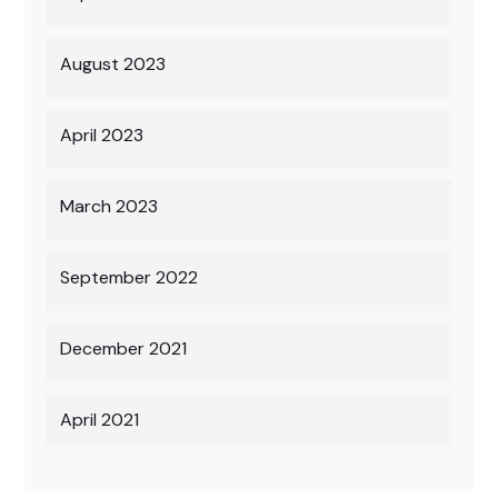
August 2023
April 2023
March 2023
September 2022
December 2021
April 2021