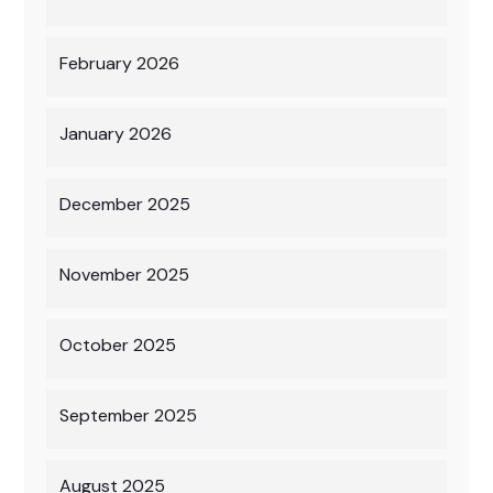
February 2026
January 2026
December 2025
November 2025
October 2025
September 2025
August 2025