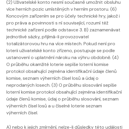
(2) Uživatelské konto nesmí současně umožnit obsluhu
více herních pozic umístěných v herním prostoru. (6)
Koncovým zařízením se pro účely technické hry, jakož i
pro práva a povinnosti s ní související, rozumí též
technické zařízení podle odstavce 3. B) zaznamenávat
jednotlivé sázky, přijímá-li provozovatel
totalizátorovou hru na více místech. Pokud není pro
loterii uživatelské konto zřízeno, postupuje se podle
ustanovení o uplatnění nároku na výhru obdobně. (4)
O průběhu okamžité loterie sepíše loterní komise
protokol obsahující zejména identifikační údaje členů
komise, seznam výherních čísel losů a údaj o
neprodaných losech. (3) O průběhu slosování sepíše
loterní komise protokol obsahující zejména identifikační
údaje členů komise, údaj o průběhu slosování, seznam
výherních čísel losů a u číselné loterie seznam
výherních čísel.
A) nebo k jejich zmírnění, nelze-li důsledky této události