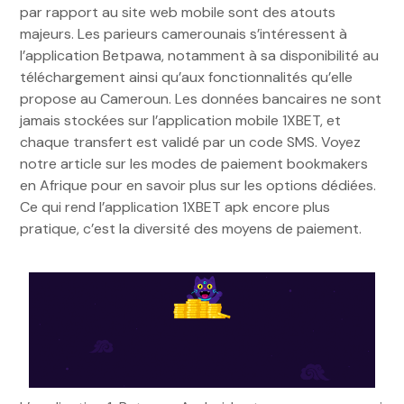
par rapport au site web mobile sont des atouts
majeurs. Les parieurs camerounais s’intéressent à
l’application Betpawa, notamment à sa disponibilité au
téléchargement ainsi qu’aux fonctionnalités qu’elle
propose au Cameroun. Les données bancaires ne sont
jamais stockées sur l’application mobile 1XBET, et
chaque transfert est validé par un code SMS. Voyez
notre article sur les modes de paiement bookmakers
en Afrique pour en savoir plus sur les options dédiées.
Ce qui rend l’application 1XBET apk encore plus
pratique, c’est la diversité des moyens de paiement.