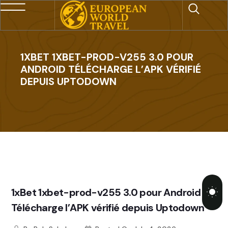
1XBET 1XBET-PROD-V255 3.0 POUR
ANDROID TÉLÉCHARGE L’APK VÉRIFIÉ
DEPUIS UPTODOWN
1xBet 1xbet-prod-v255 3.0 pour Android
Télécharge l’APK vérifié depuis Uptodown