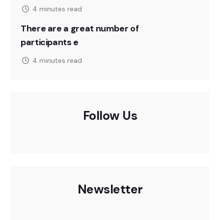
4 minutes read
There are a great number of
participants e
4 minutes read
Follow Us
Newsletter