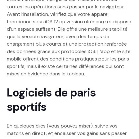
toutes les opérations sans passer par le navigateur.
Avant l’installation, vérifiez que votre appareil
fonctionne sous iOS 12 ou version ultérieure et dispose
d’un espace suffisant. Elle offre une meilleure stabilité
que la version navigateur, avec des temps de
chargement plus courts et une protection renforcée
des données grâce aux protocoles iOS. L’app et le site
mobile offrent des conditions pratiques pour les paris
sportifs, mais il existe certaines différences qui sont
mises en évidence dans le tableau.
Logiciels de paris
sportifs
En quelques clics (vous pouvez miser), suivre vos
matchs en direct, et encaisser vos gains sans passer