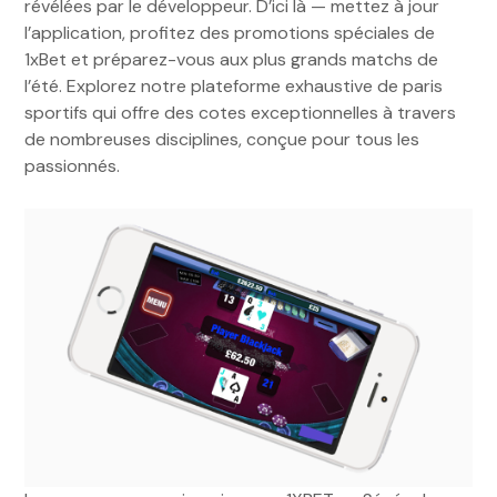
révélées par le développeur. D’ici là — mettez à jour
l’application, profitez des promotions spéciales de
1xBet et préparez-vous aux plus grands matchs de
l’été. Explorez notre plateforme exhaustive de paris
sportifs qui offre des cotes exceptionnelles à travers
de nombreuses disciplines, conçue pour tous les
passionnés.