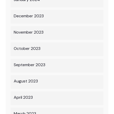
December 2023
November 2023
October 2023
September 2023
August 2023
April 2023
March 2023