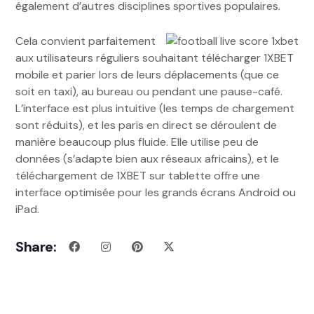
également d’autres disciplines sportives populaires.
Cela convient parfaitement
aux utilisateurs réguliers souhaitant télécharger 1XBET
mobile et parier lors de leurs déplacements (que ce
soit en taxi), au bureau ou pendant une pause-café.
L’interface est plus intuitive (les temps de chargement
sont réduits), et les paris en direct se déroulent de
manière beaucoup plus fluide. Elle utilise peu de
données (s’adapte bien aux réseaux africains), et le
téléchargement de 1XBET sur tablette offre une
interface optimisée pour les grands écrans Android ou
iPad.
Share: