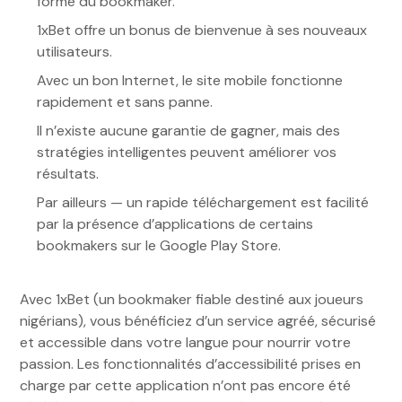
forme du bookmaker.
1xBet offre un bonus de bienvenue à ses nouveaux
utilisateurs.
Avec un bon Internet, le site mobile fonctionne
rapidement et sans panne.
Il n’existe aucune garantie de gagner, mais des
stratégies intelligentes peuvent améliorer vos
résultats.
Par ailleurs — un rapide téléchargement est facilité
par la présence d’applications de certains
bookmakers sur le Google Play Store.
Avec 1xBet (un bookmaker fiable destiné aux joueurs
nigérians), vous bénéficiez d’un service agréé, sécurisé
et accessible dans votre langue pour nourrir votre
passion. Les fonctionnalités d’accessibilité prises en
charge par cette application n’ont pas encore été