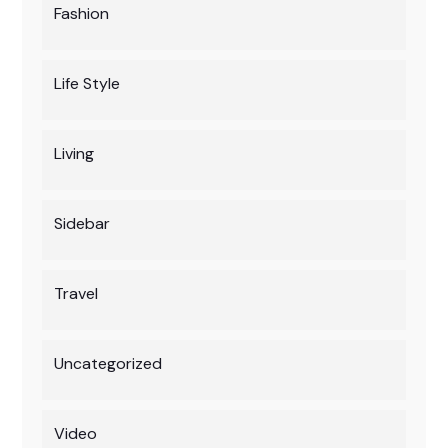
Fashion
Life Style
Living
Sidebar
Travel
Uncategorized
Video