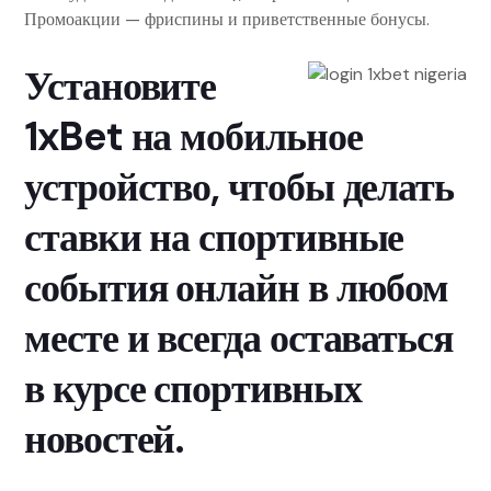
Промоакции — фриспины и приветственные бонусы.
Установите
1xBet на мобильное
устройство, чтобы делать
ставки на спортивные
события онлайн в любом
месте и всегда оставаться
в курсе спортивных
новостей.