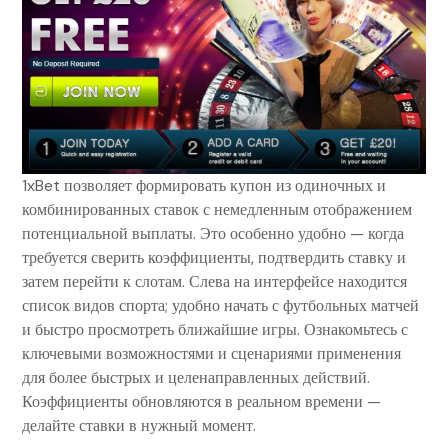
1xBet позволяет формировать купон из одиночных и
комбинированных ставок с немедленным отображением
потенциальной выплаты. Это особенно удобно — когда
требуется сверить коэффициенты, подтвердить ставку и
затем перейти к слотам. Слева на интерфейсе находится
список видов спорта; удобно начать с футбольных матчей
и быстро просмотреть ближайшие игры. Ознакомьтесь с
ключевыми возможностями и сценариями применения
для более быстрых и целенаправленных действий.
Коэффициенты обновляются в реальном времени —
делайте ставки в нужный момент.