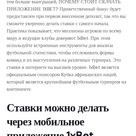
тем больше выигрышей, ПОЧЕМУ СТОИТ СКАЧАТЬ
ПРИЛОЖЕНИЕ 1XBET? Приветственный бонус будет
предоставлен при первом внесенном депозит, так что вы
сможете уверенно делать ставки с самого начала.
Практика показывает, что миллионы игроков по всему
миру и ведущие клубы доверяют 1xBet. При этом
используйте встроенные инструменты для анализа
футбольной статистики, чтобы отслеживать формы
команд и их выступления на различных турнирах.
Это
ставки в интернете на высшем уровне. 1xBet является
официальным спонсором Кубка африканских наций,
который является крупнейшим футбольным турниром на
континенте.
Ставки можно делать
через мобильное
приложение 1xBet.