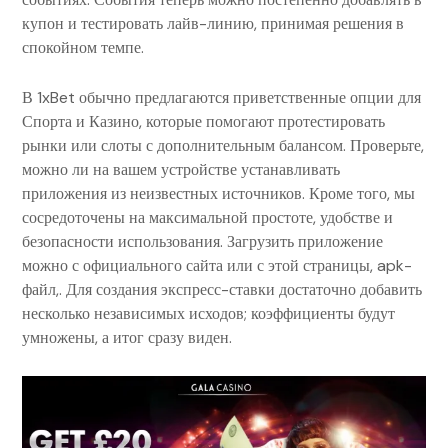
купон и тестировать лайв-линию, принимая решения в
спокойном темпе.
В 1xBet обычно предлагаются приветственные опции для
Спорта и Казино, которые помогают протестировать
рынки или слоты с дополнительным балансом. Проверьте,
можно ли на вашем устройстве устанавливать
приложения из неизвестных источников. Кроме того, мы
сосредоточены на максимальной простоте, удобстве и
безопасности использования. Загрузить приложение
можно с официального сайта или с этой страницы, apk-
файл,. Для создания экспресс-ставки достаточно добавить
несколько независимых исходов; коэффициенты будут
умножены, а итог сразу виден.