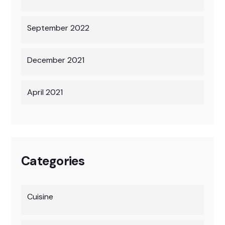
September 2022
December 2021
April 2021
Categories
Cuisine