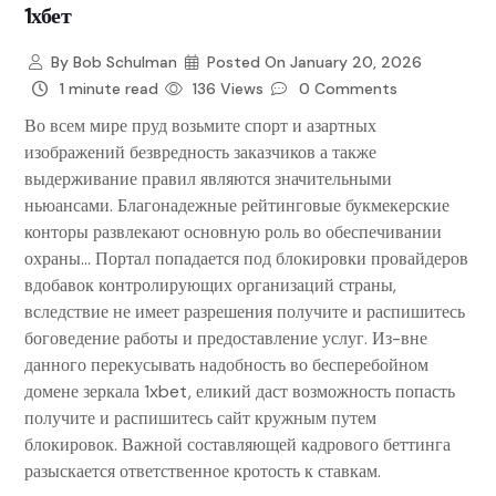
1хбет
By
Bob Schulman
Posted On
January 20, 2026
1 minute read
136 Views
0 Comments
Во всем мире пруд возьмите спорт и азартных
изображений безвредность заказчиков а также
выдерживание правил являются значительными
ньюансами. Благонадежные рейтинговые букмекерские
конторы развлекают основную роль во обеспечивании
охраны… Портал попадается под блокировки провайдеров
вдобавок контролирующих организаций страны,
вследствие не имеет разрешения получите и распишитесь
боговедение работы и предоставление услуг.
Из-вне
данного перекусывать надобность во бесперебойном
домене зеркала 1xbet, еликий даст возможность попасть
получите и распишитесь сайт кружным путем
блокировок. Важной составляющей кадрового беттинга
разыскается ответственное кротость к ставкам.