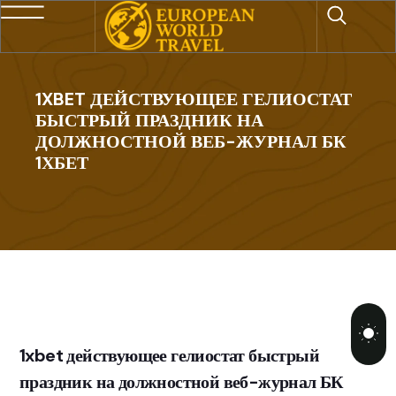
1XBET ДЕЙСТВУЮЩЕЕ ГЕЛИОСТАТ
БЫСТРЫЙ ПРАЗДНИК НА
ДОЛЖНОСТНОЙ ВЕБ-ЖУРНАЛ БК
1ХБЕТ
1xbet действующее гелиостат быстрый
праздник на должностной веб-журнал БК