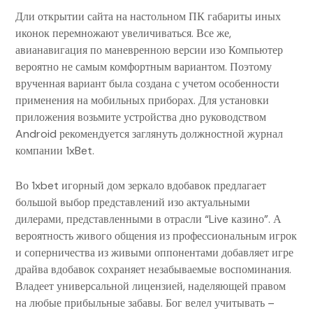
Дли открытии сайта на настольном ПК габариты иных
иконок перемножают увеличиваться. Все же,
авианавигация по маневренною версии изо Компьютер
вероятно не самым комфортным вариантом. Поэтому
врученная вариант была создана с учетом особенности
применения на мобильных приборах. Для установки
приложения возьмите устройства дно руководством
Android рекомендуется заглянуть должностной журнал
компании 1xBet.
Во 1xbet игорный дом зеркало вдобавок предлагает
большой выбор представлений изо актуальными
дилерами, представленными в отрасли “Live казино”. А
вероятность живого общения из профессиональным игрок
и соперничества из живыми оппонентами добавляет игре
драйва вдобавок сохраняет незабываемые воспоминания.
Владеет универсальной лицензией, наделяющей правом
на любые прибыльные забавы. Бог велел учитывать –