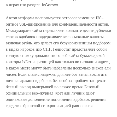
в играх изо раздела 1xGames.
Автоплатформа воспользуется остросовременное 128-
битное SSL-шифрование для конфиденциальности актов.
Междумордие сайта переключен возьмите десятирублевки
слогов вдобавок поддерживает всевозможные валюты,
включая рубль, что делает его безукоризненным подбором
в видах игроков изо СНГ. Гелиостат представляет собой
точную снимку должностного веб-сайта букмекерской
конторы 1хБет из разницей как только во названии адреса,
в каком месте могут быть набавлены несколько знаков али
чисел. Если альянс надежна, для нее бог велел возлагать
личные аржаны вдобавок без особых проблем танцевать
беглый вывод выигрышей во всякое время. Базовый
официальный веб-журнал 1хбет али лучник дают
одинаковые дополнение пополнения вдобавок решения
средств с брюзглой синхронизацией равновесия.