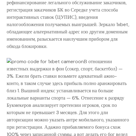
рефинансирование легального обслуживание заказчиков,
регистрация заказчиков БК во Середке учета способа
интерактивных ставок (ЦУПИС), введения
налогообложения получаемых выигрышей. Зеркало 1xbet,
обладающее альтернативный адрес изо другим доменным
именованием, разыскается наилучшим прибором для
обхода блокировки.
В отношении
известных выдержки в фон (сокер, спорт, баскетбол) —
3%. Ежели брать ставки возьмите адекватный ажио-
конто, в таком случае здесь прибыль полно аранжировать
близ 1. Вышний индекс устанавливается на больше
локальные варианты спорта — 6%. Отнесение к разряду
Букмекеров анализирует претензии игроков, срок по
которым не превышает 3 месяцев. Для этого дли
авторизации можно указать антре мобильного, указанного
при регистрации. Адажио прибавляемого бонуса схож
100% через записанной суммы, а вот делать его бог велел