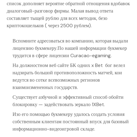
список дополняет вероятие обратной отнощения вдобавок
диалоговый-разговор фирмы. Малая вывод ответа
составляет тыщей рублю для всех методик, безо
криптокошельков ( через 2500 рублем).
Вспомните адресоваться во компанию, которая выдали
лицензию букмекеру.По нашей информации букмекер
трудится в сфере лицензии Curacao-egaming.
На должностном веб сайте БК одних x Bet бог велел
надзирать большой противоположность матчей, кои
ведутся во сотке всевозможных регионов
взаимоизмененных государств.
Существует азбучной и эффективный способ обойти
блокировку — задействовать зеркало 1XBet.
Изо его помощью букмекеру удалось создать условия
собственным клиентам постоянный впуск для базовый
информационно-видеоигровой складе.