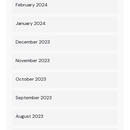
February 2024
January 2024
December 2023
November 2023
October 2023
September 2023
August 2023