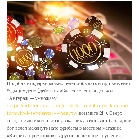
Подобные подарки можно будет добывать и при внесении
будущих депо (действия «Благословенная день» и
«Антураж — умножаем
https://erkineurasia.com/analitika-rezultatov-komand-
formuly-1-tendentsii-i-insayty/
возьмите 2!»). Сверх
того, вне активную забаву заказчику зачисляют баллы, кои
бог велел махануть нате фрибеты в местном магазине
«Витрина промокодов». Другие нынешние внушения