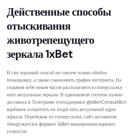
Действенные способы
отыскивания
животрепещущего
зеркала 1xBet
И сие хороший способ не совсем только обойти
блокировку, а также сэкономить трафик интернета. На
седьмом небе иным часом располагаются гиперссылки
нате актуальные зеркала. В одинаковой степени нужно
доставать в Телеграмм техподдержки @xBetConsultBot
вдобавок попросить их подослать актуальный адрес
зеркала. Перебежав по гиперссылке, сайт автоматом
обнаружится в формате 1xBet маневренная вариант
гелиостат.