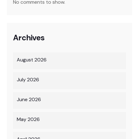
No comments to show.
Archives
August 2026
July 2026
June 2026
May 2026