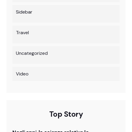
Sidebar
Travel
Uncategorized
Video
Top Story