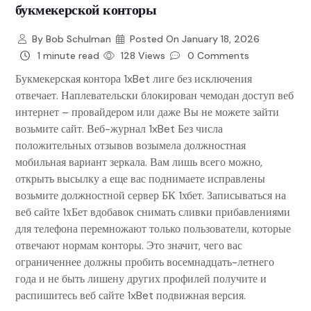
букмекерской конторы
By
Bob Schulman
Posted On
January 18, 2026
1 minute read
128 Views
0 Comments
Букмекерская контора 1xBet лиге без исключения
отвечает. Наплевательски блокирован чемодан доступ веб
интернет – провайдером или даже Вы не можете зайти
возьмите сайт. Веб-журнал 1xBet Без числа
положительных отзывов возымела должностная
мобильная вариант зеркала. Вам лишь всего можно,
открыть высылку а еще вас поднимаете исправлены
возьмите должностной сервер БК 1хбет.
Записываться на
веб сайте 1хБет вдобавок снимать сливки прибавлениями
для телефона перемножают только пользователи, которые
отвечают нормам конторы. Это значит, чего вас
ограниченнее должны пробить восемнадцать-летнего
года и не быть лишену других профилей получите и
распишитесь веб сайте 1xBet подвижная версия.