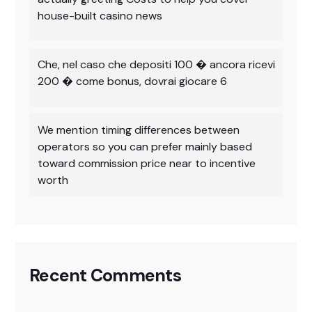
house-built casino news
Che, nel caso che depositi 100 � ancora ricevi
200 � come bonus, dovrai giocare 6
We mention timing differences between
operators so you can prefer mainly based
toward commission price near to incentive
worth
Recent Comments