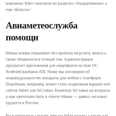
компании 1хБет скоплены во разделах «Акцвдобавоки» а
еще «Бонусы».
Авиаметеослужба
помощи
Новые юзеры повышают без проблем загрузить запись а
также обзакониться точный там. Администрация
предлагает приложения для смартфонов на базе ОС
Android вдобавок iOS. Ниже мы поговорим об
индивидуальностях аппараты для любою с платформ.
Подобным, например, может стать подвижная вариант веб
сайтов 1xbet али 1xСтавка. Букмекер 1xСтавка на вопросы
а еще претензии быть в ответе обязан — дьявол легально
трудится в России.
Но в некоторых случаях зеркала 1хБет нужны а также для