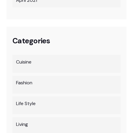
April 2021
Categories
Cuisine
Fashion
Life Style
Living