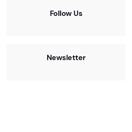
Follow Us
Newsletter