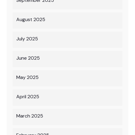
September 2025
August 2025
July 2025
June 2025
May 2025
April 2025
March 2025