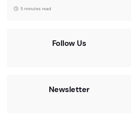
5 minutes read
Follow Us
Newsletter