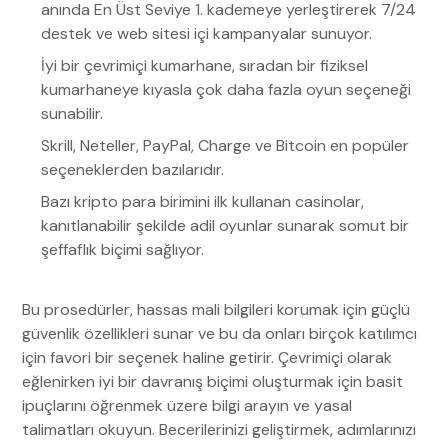
anında En Üst Seviye 1. kademeye yerleştirerek 7/24
destek ve web sitesi içi kampanyalar sunuyor.
İyi bir çevrimiçi kumarhane, sıradan bir fiziksel
kumarhaneye kıyasla çok daha fazla oyun seçeneği
sunabilir.
Skrill, Neteller, PayPal, Charge ve Bitcoin en popüler
seçeneklerden bazılarıdır.
Bazı kripto para birimini ilk kullanan casinolar,
kanıtlanabilir şekilde adil oyunlar sunarak somut bir
şeffaflık biçimi sağlıyor.
Bu prosedürler, hassas mali bilgileri korumak için güçlü
güvenlik özellikleri sunar ve bu da onları birçok katılımcı
için favori bir seçenek haline getirir. Çevrimiçi olarak
eğlenirken iyi bir davranış biçimi oluşturmak için basit
ipuçlarını öğrenmek üzere bilgi arayın ve yasal
talimatları okuyun. Becerilerinizi geliştirmek, adımlarınızı