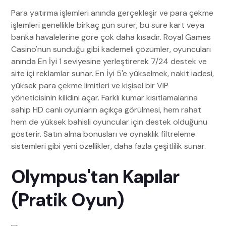
Para yatırma işlemleri anında gerçekleşir ve para çekme
işlemleri genellikle birkaç gün sürer; bu süre kart veya
banka havalelerine göre çok daha kısadır. Royal Games
Casino'nun sunduğu gibi kademeli çözümler, oyuncuları
anında En İyi 1 seviyesine yerleştirerek 7/24 destek ve
site içi reklamlar sunar. En İyi 5'e yükselmek, nakit iadesi,
yüksek para çekme limitleri ve kişisel bir VIP
yöneticisinin kilidini açar. Farklı kumar kısıtlamalarına
sahip HD canlı oyunların açıkça görülmesi, hem rahat
hem de yüksek bahisli oyuncular için destek olduğunu
gösterir. Satın alma bonusları ve oynaklık filtreleme
sistemleri gibi yeni özellikler, daha fazla çeşitlilik sunar.
Olympus'tan Kapılar
(Pratik Oyun)