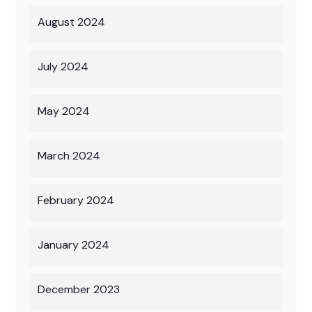
August 2024
July 2024
May 2024
March 2024
February 2024
January 2024
December 2023