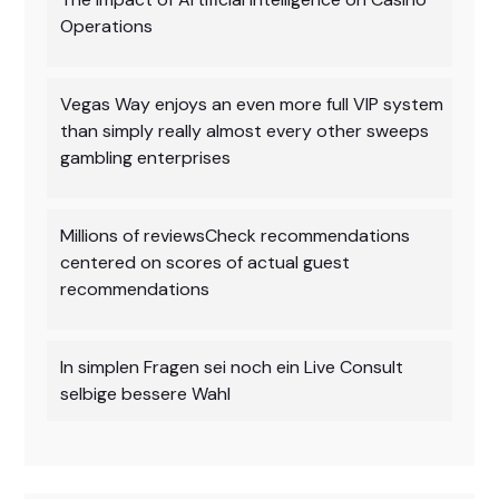
Operations
Vegas Way enjoys an even more full VIP system
than simply really almost every other sweeps
gambling enterprises
Millions of reviewsCheck recommendations
centered on scores of actual guest
recommendations
In simplen Fragen sei noch ein Live Consult
selbige bessere Wahl