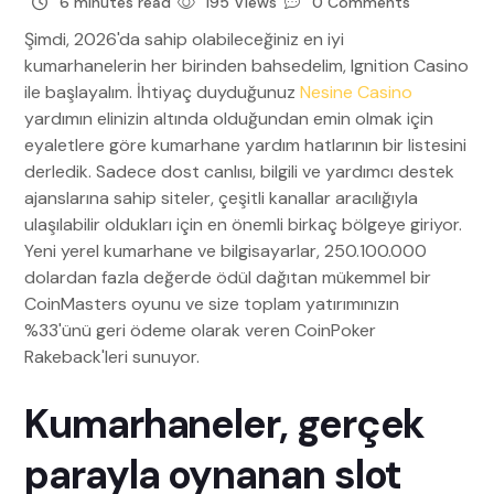
6 minutes read
195 Views
0 Comments
Şimdi, 2026'da sahip olabileceğiniz en iyi
kumarhanelerin her birinden bahsedelim, Ignition Casino
ile başlayalım. İhtiyaç duyduğunuz
Nesine Casino
yardımın elinizin altında olduğundan emin olmak için
eyaletlere göre kumarhane yardım hatlarının bir listesini
derledik. Sadece dost canlısı, bilgili ve yardımcı destek
ajanslarına sahip siteler, çeşitli kanallar aracılığıyla
ulaşılabilir oldukları için en önemli birkaç bölgeye giriyor.
Yeni yerel kumarhane ve bilgisayarlar, 250.100.000
dolardan fazla değerde ödül dağıtan mükemmel bir
CoinMasters oyunu ve size toplam yatırımınızın
%33'ünü geri ödeme olarak veren CoinPoker
Rakeback'leri sunuyor.
Kumarhaneler, gerçek
parayla oynanan slot