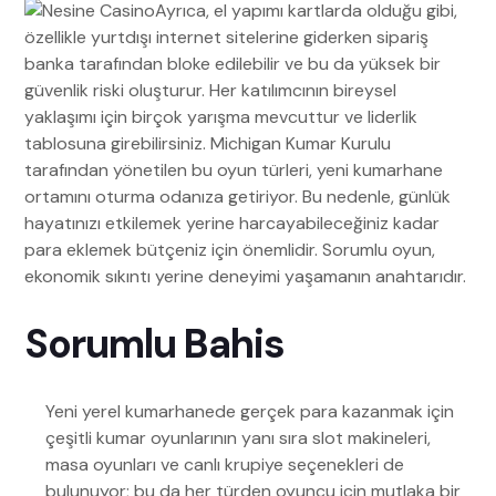
Ayrıca, el yapımı kartlarda olduğu gibi,
özellikle yurtdışı internet sitelerine giderken sipariş
banka tarafından bloke edilebilir ve bu da yüksek bir
güvenlik riski oluşturur. Her katılımcının bireysel
yaklaşımı için birçok yarışma mevcuttur ve liderlik
tablosuna girebilirsiniz. Michigan Kumar Kurulu
tarafından yönetilen bu oyun türleri, yeni kumarhane
ortamını oturma odanıza getiriyor. Bu nedenle, günlük
hayatınızı etkilemek yerine harcayabileceğiniz kadar
para eklemek bütçeniz için önemlidir. Sorumlu oyun,
ekonomik sıkıntı yerine deneyimi yaşamanın anahtarıdır.
Sorumlu Bahis
Yeni yerel kumarhanede gerçek para kazanmak için
çeşitli kumar oyunlarının yanı sıra slot makineleri,
masa oyunları ve canlı krupiye seçenekleri de
bulunuyor; bu da her türden oyuncu için mutlaka bir