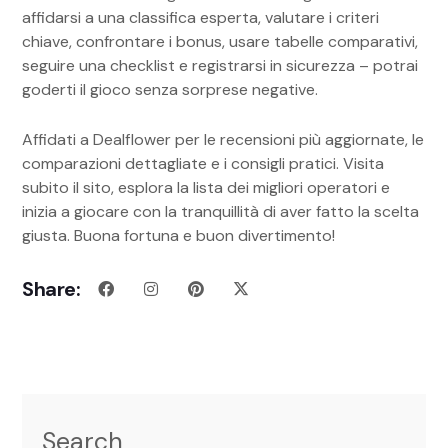
affidarsi a una classifica esperta, valutare i criteri
chiave, confrontare i bonus, usare tabelle comparativi,
seguire una checklist e registrarsi in sicurezza – potrai
goderti il gioco senza sorprese negative.
Affidati a Dealflower per le recensioni più aggiornate, le
comparazioni dettagliate e i consigli pratici. Visita
subito il sito, esplora la lista dei migliori operatori e
inizia a giocare con la tranquillità di aver fatto la scelta
giusta. Buona fortuna e buon divertimento!
Share:
Search