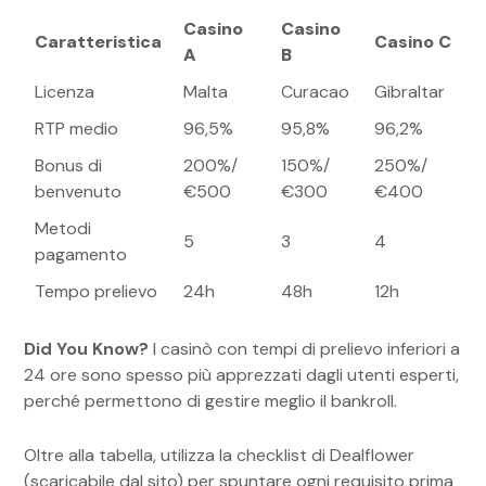
Casino
Casino
Caratteristica
Casino C
A
B
Licenza
Malta
Curacao
Gibraltar
RTP medio
96,5%
95,8%
96,2%
Bonus di
200%/
150%/
250%/
benvenuto
€500
€300
€400
Metodi
5
3
4
pagamento
Tempo prelievo
24h
48h
12h
Did You Know?
I casinò con tempi di prelievo inferiori a
24 ore sono spesso più apprezzati dagli utenti esperti,
perché permettono di gestire meglio il bankroll.
Oltre alla tabella, utilizza la checklist di Dealflower
(scaricabile dal sito) per spuntare ogni requisito prima