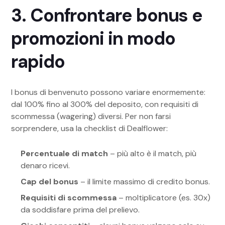
3. Confrontare bonus e
promozioni in modo
rapido
I bonus di benvenuto possono variare enormemente:
dal 100% fino al 300% del deposito, con requisiti di
scommessa (wagering) diversi. Per non farsi
sorprendere, usa la checklist di Dealflower:
Percentuale di match
– più alto è il match, più
denaro ricevi.
Cap del bonus
– il limite massimo di credito bonus.
Requisiti di scommessa
– moltiplicatore (es. 30x)
da soddisfare prima del prelievo.