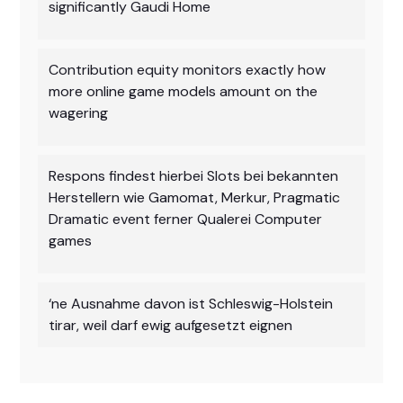
significantly Gaudi Home
Contribution equity monitors exactly how
more online game models amount on the
wagering
Respons findest hierbei Slots bei bekannten
Herstellern wie Gamomat, Merkur, Pragmatic
Dramatic event ferner Qualerei Computer
games
‘ne Ausnahme davon ist Schleswig-Holstein
tirar, weil darf ewig aufgesetzt eignen