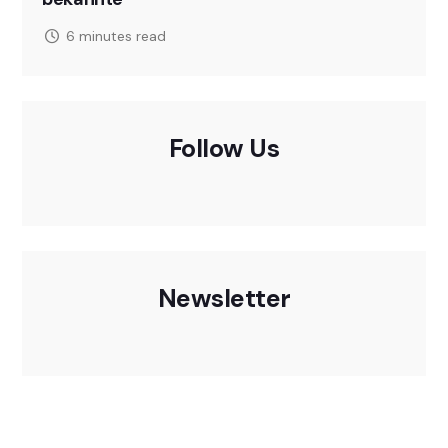
6 minutes read
Follow Us
Newsletter