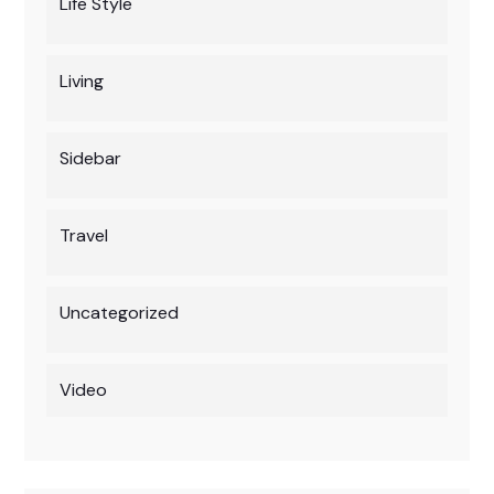
Life Style
Living
Sidebar
Travel
Uncategorized
Video