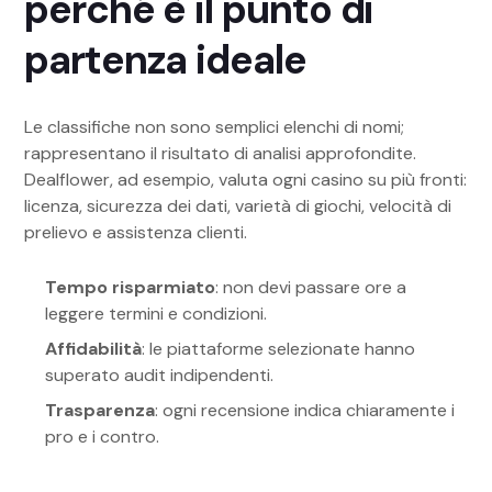
perché è il punto di
partenza ideale
Le classifiche non sono semplici elenchi di nomi;
rappresentano il risultato di analisi approfondite.
Dealflower, ad esempio, valuta ogni casino su più fronti:
licenza, sicurezza dei dati, varietà di giochi, velocità di
prelievo e assistenza clienti.
Tempo risparmiato
: non devi passare ore a
leggere termini e condizioni.
Affidabilità
: le piattaforme selezionate hanno
superato audit indipendenti.
Trasparenza
: ogni recensione indica chiaramente i
pro e i contro.