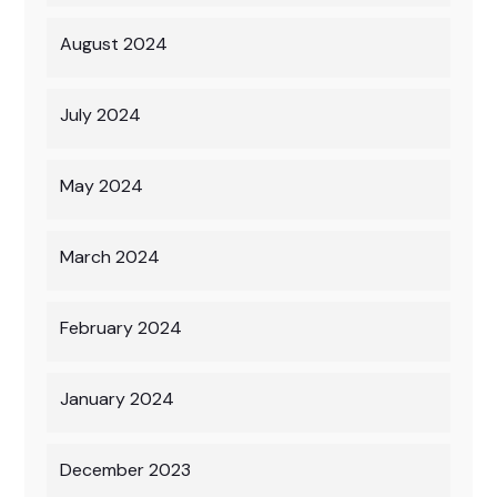
August 2024
July 2024
May 2024
March 2024
February 2024
January 2024
December 2023