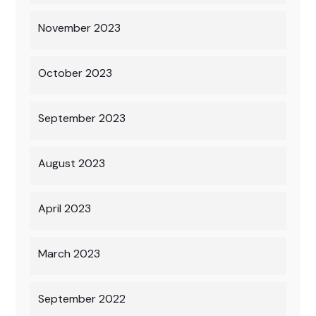
November 2023
October 2023
September 2023
August 2023
April 2023
March 2023
September 2022