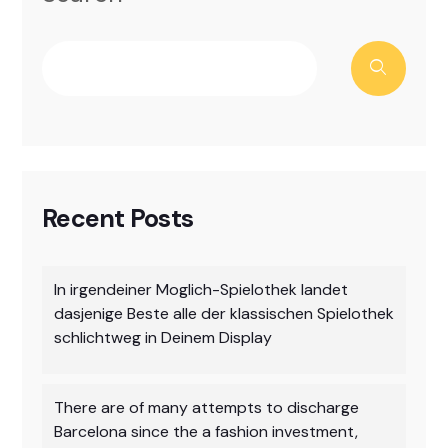
Recent Posts
In irgendeiner Moglich-Spielothek landet
dasjenige Beste alle der klassischen Spielothek
schlichtweg in Deinem Display
There are of many attempts to discharge
Barcelona since the a fashion investment,