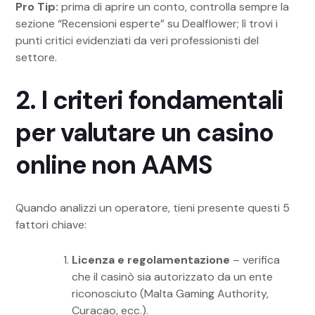
Pro Tip:
prima di aprire un conto, controlla sempre la
sezione “Recensioni esperte” su Dealflower; lì trovi i
punti critici evidenziati da veri professionisti del
settore.
2. I criteri fondamentali
per valutare un casino
online non AAMS
Quando analizzi un operatore, tieni presente questi 5
fattori chiave:
Licenza e regolamentazione
– verifica
che il casinò sia autorizzato da un ente
riconosciuto (Malta Gaming Authority,
Curacao, ecc.).