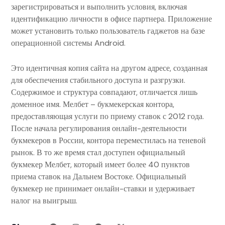
зарегистрироваться и выполнить условия, включая
идентификацию личности в офисе партнера. Приложение
может установить только пользователь гаджетов на базе
операционной системы Android.
Это идентичная копия сайта на другом адресе, созданная
для обеспечения стабильного доступа и разгрузки.
Содержимое и структура совпадают, отличается лишь
доменное имя. Мелбет – букмекерская контора,
предоставляющая услуги по приему ставок с 2012 года.
После начала регулирования онлайн-деятельности
букмекеров в России, контора переместилась на теневой
рынок. В то же время стал доступен официальный
букмекер Мелбет, который имеет более 40 пунктов
приема ставок на Дальнем Востоке. Официальный
букмекер не принимает онлайн-ставки и удерживает
налог на выигрыш.