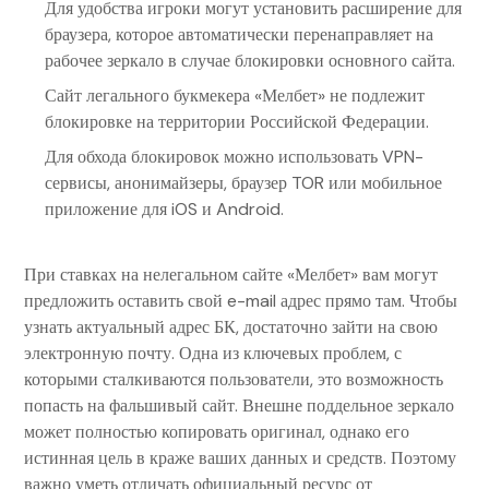
Для удобства игроки могут установить расширение для
браузера, которое автоматически перенаправляет на
рабочее зеркало в случае блокировки основного сайта.
Сайт легального букмекера «Мелбет» не подлежит
блокировке на территории Российской Федерации.
Для обхода блокировок можно использовать VPN-
сервисы, анонимайзеры, браузер TOR или мобильное
приложение для iOS и Android.
При ставках на нелегальном сайте «Мелбет» вам могут
предложить оставить свой e-mail адрес прямо там. Чтобы
узнать актуальный адрес БК, достаточно зайти на свою
электронную почту. Одна из ключевых проблем, с
которыми сталкиваются пользователи, это возможность
попасть на фальшивый сайт. Внешне поддельное зеркало
может полностью копировать оригинал, однако его
истинная цель в краже ваших данных и средств. Поэтому
важно уметь отличать официальный ресурс от