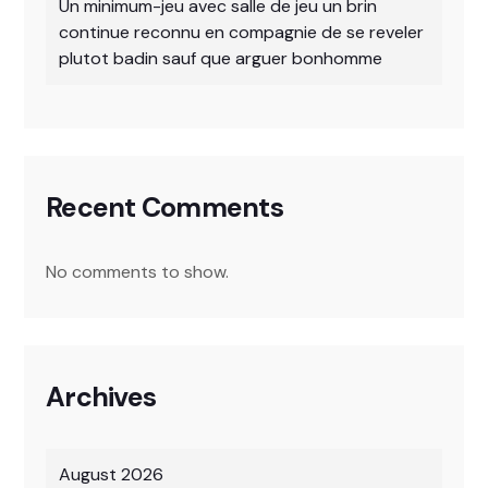
Un minimum-jeu avec salle de jeu un brin
continue reconnu en compagnie de se reveler
plutot badin sauf que arguer bonhomme
Recent Comments
No comments to show.
Archives
August 2026