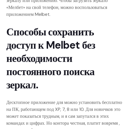
зеркалу или приложению. Чтобы загрузить зеркало
«Мелбет» на свой телефон, можно воспользоваться
приложением Melbet.
Способы сохранить
доступ к Melbet без
необходимости
постоянного поиска
зеркал.
Десктопное приложение для можно установить бесплатно
на ПК, работающем под XP, 7, 8 или 10. Для новичков это
может показаться трудным, и я сам запутался в этих
командах и цифрах. Но контора честная, платит вовремя ,