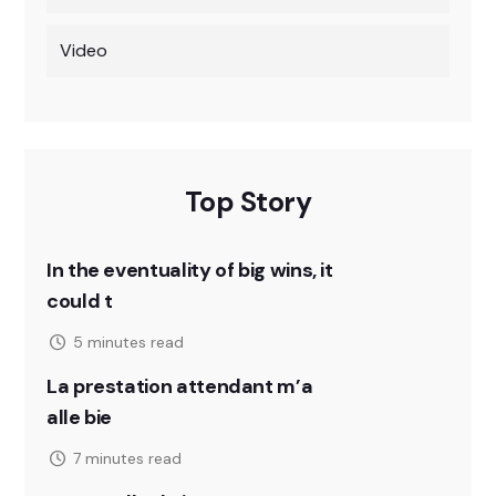
Video
Top Story
In the eventuality of big wins, it
could t
5 minutes read
La prestation attendant m’a
alle bie
7 minutes read