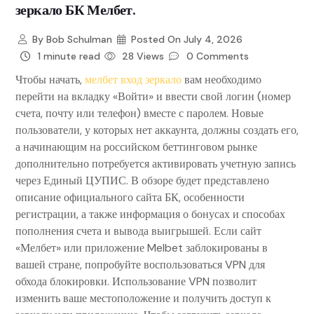
зеркало БК Мелбет.
By
Bob Schulman
Posted On
July 4, 2026
1 minute read
28 Views
0 Comments
Чтобы начать,
мелбет вход зеркало
вам необходимо
перейти на вкладку «Войти» и ввести свой логин (номер
счета, почту или телефон) вместе с паролем. Новые
пользователи, у которых нет аккаунта, должны создать его,
а начинающим на российском беттинговом рынке
дополнительно потребуется активировать учетную запись
через Единый ЦУПИС.
В обзоре будет представлено
описание официального сайта БК, особенности
регистрации, а также информация о бонусах и способах
пополнения счета и вывода выигрышей. Если сайт
«Мелбет» или приложение Melbet заблокированы в
вашей стране, попробуйте воспользоваться VPN для
обхода блокировки. Использование VPN позволит
изменить ваше местоположение и получить доступ к