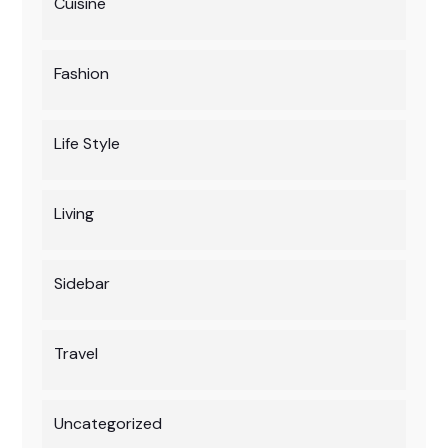
Cuisine
Fashion
Life Style
Living
Sidebar
Travel
Uncategorized