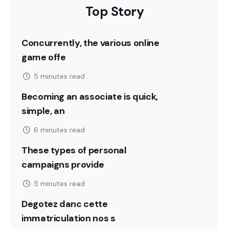
Top Story
Concurrently, the various online
game offe
5 minutes read
Becoming an associate is quick,
simple, an
6 minutes read
These types of personal
campaigns provide
5 minutes read
Degotez danc cette
immatriculation nos s