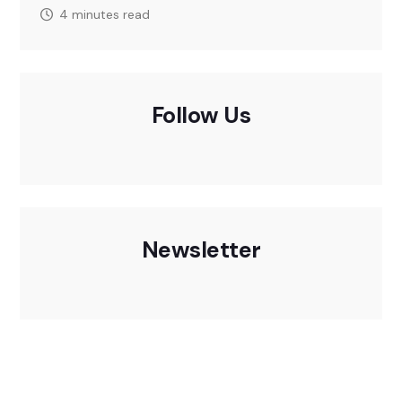
4 minutes read
Follow Us
Newsletter