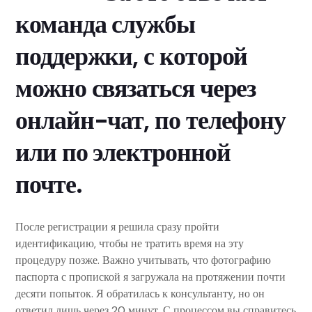
команда службы
поддержки, с которой
можно связаться через
онлайн-чат, по телефону
или по электронной
почте.
После регистрации я решила сразу пройти
идентификацию, чтобы не тратить время на эту
процедуру позже. Важно учитывать, что фотографию
паспорта с пропиской я загружала на протяжении почти
десяти попыток. Я обратилась к консультанту, но он
ответил лишь через 20 минут. С процессом вы справитесь