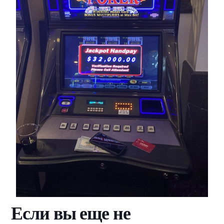
Если вы еще не