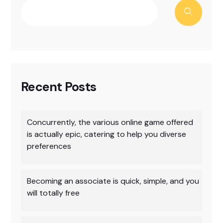
Recent Posts
Concurrently, the various online game offered
is actually epic, catering to help you diverse
preferences
Becoming an associate is quick, simple, and you
will totally free