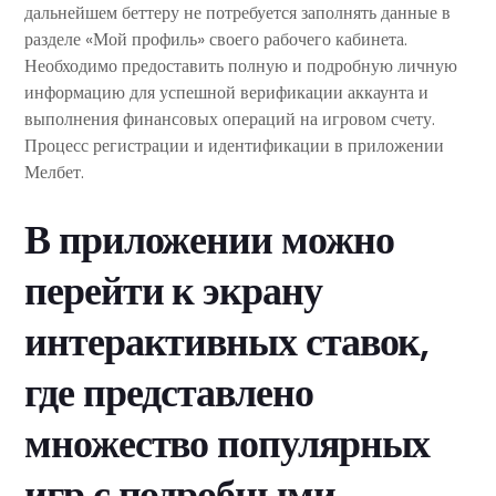
дальнейшем беттеру не потребуется заполнять данные в
разделе «Мой профиль» своего рабочего кабинета.
Необходимо предоставить полную и подробную личную
информацию для успешной верификации аккаунта и
выполнения финансовых операций на игровом счету.
Процесс регистрации и идентификации в приложении
Мелбет.
В приложении можно
перейти к экрану
интерактивных ставок,
где представлено
множество популярных
игр с подробными