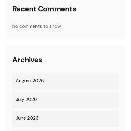
Recent Comments
No comments to show.
Archives
August 2026
July 2026
June 2026