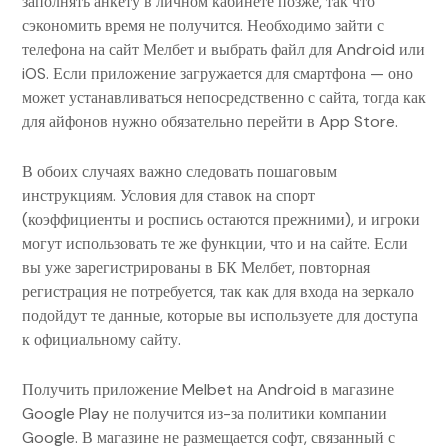
заполнять анкету в личном кабинете позже, так что
сэкономить время не получится. Необходимо зайти с
телефона на сайт Мелбет и выбрать файл для Android или
iOS. Если приложение загружается для смартфона — оно
может устанавливаться непосредственно с сайта, тогда как
для айфонов нужно обязательно перейти в App Store.
В обоих случаях важно следовать пошаговым
инструкциям. Условия для ставок на спорт
(коэффициенты и роспись остаются прежними), и игроки
могут использовать те же функции, что и на сайте. Если
вы уже зарегистрированы в БК Мелбет, повторная
регистрация не потребуется, так как для входа на зеркало
подойдут те данные, которые вы используете для доступа
к официальному сайту.
Получить приложение Melbet на Android в магазине
Google Play не получится из-за политики компании
Google. В магазине не размещается софт, связанный с