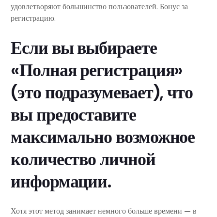
удовлетворяют большинство пользователей.
Бонус за
регистрацию.
Если вы выбираете
«Полная регистрация»
(это подразумевает), что
вы предоставите
максимально возможное
количество личной
информации.
Хотя этот метод занимает немного больше времени — в