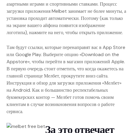
азартными играми и спортивными ставками. Процесс
загрузки приложения Melbet занимает не более минуты, а
установка проходит автоматически. Поэтому (как только
на экране вашего айфона появится изображение
логотипа), нажмите на него, чтобы открыть приложение.
Там будут ссылки, которые перенаправят вас в App Store
или Google Play. Выберите опцию «Download on the
Appstore», чтобы перейти в магазин приложений Apple.
В первую очередь стоит отметить, что когда окажетесь на
главной странице Мелбет, прокрутите вниз сайта.
Инструкция и обзор для загрузки приложения «Мелбет»
на Android. Как и большинство респектабельных
букмекерских контор — Мелбет готов помочь своим
клиентам в случае возникновения вопросов о работе
сервиса.
За это отвечает