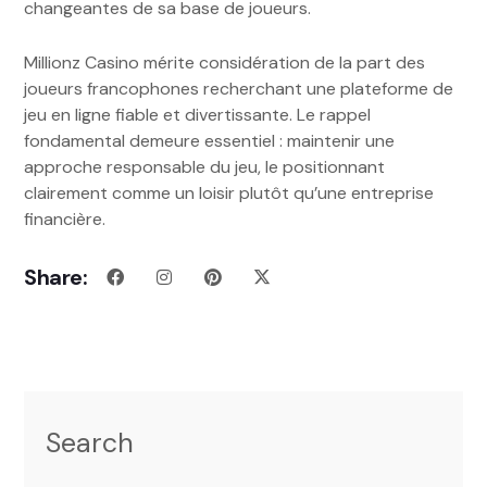
changeantes de sa base de joueurs.
Millionz Casino mérite considération de la part des
joueurs francophones recherchant une plateforme de
jeu en ligne fiable et divertissante. Le rappel
fondamental demeure essentiel : maintenir une
approche responsable du jeu, le positionnant
clairement comme un loisir plutôt qu’une entreprise
financière.
Share:
Search