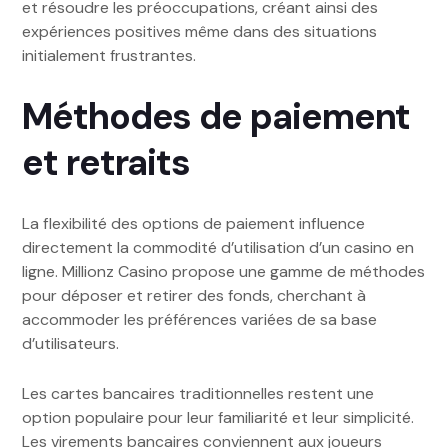
et résoudre les préoccupations, créant ainsi des
expériences positives même dans des situations
initialement frustrantes.
Méthodes de paiement
et retraits
La flexibilité des options de paiement influence
directement la commodité d’utilisation d’un casino en
ligne. Millionz Casino propose une gamme de méthodes
pour déposer et retirer des fonds, cherchant à
accommoder les préférences variées de sa base
d’utilisateurs.
Les cartes bancaires traditionnelles restent une
option populaire pour leur familiarité et leur simplicité.
Les virements bancaires conviennent aux joueurs