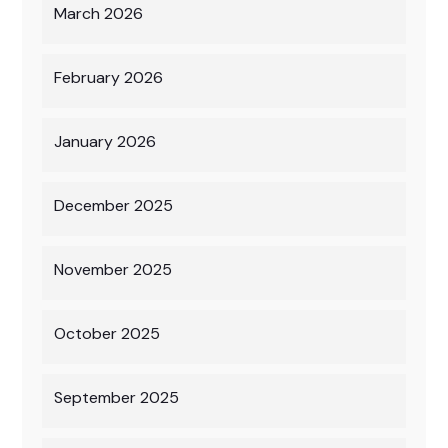
March 2026
February 2026
January 2026
December 2025
November 2025
October 2025
September 2025