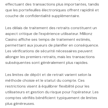
effectuant des transactions plus importantes, tandis
que les portefeuilles électroniques offrent rapidité et
couche de confidentialité supplémentaire.
Les délais de traitement des retraits constituent un
aspect critique de l’expérience utilisateur. Millionz
Casino affiche ses temps de traitement estimés,
permettant aux joueurs de planifier en conséquence.
Les vérifications de sécurité nécessaires peuvent
allonger les premiers retraits, mais les transactions
subséquentes sont généralement plus rapides.
Les limites de dépôt et de retrait varient selon la
méthode choisie et le statut du compte. Ces
restrictions visent à équilibrer flexibilité pour les
utilisateurs et gestion du risque pour l’opérateur. Les
comptes vérifiés bénéficient typiquement de limites
plus généreuses.