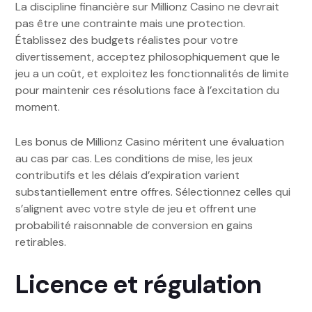
La discipline financière sur Millionz Casino ne devrait
pas être une contrainte mais une protection.
Établissez des budgets réalistes pour votre
divertissement, acceptez philosophiquement que le
jeu a un coût, et exploitez les fonctionnalités de limite
pour maintenir ces résolutions face à l’excitation du
moment.
Les bonus de Millionz Casino méritent une évaluation
au cas par cas. Les conditions de mise, les jeux
contributifs et les délais d’expiration varient
substantiellement entre offres. Sélectionnez celles qui
s’alignent avec votre style de jeu et offrent une
probabilité raisonnable de conversion en gains
retirables.
Licence et régulation