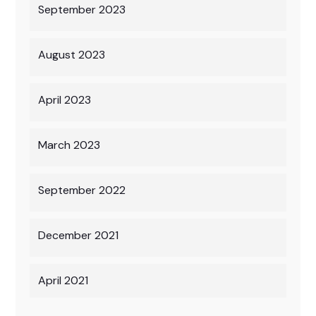
September 2023
August 2023
April 2023
March 2023
September 2022
December 2021
April 2021