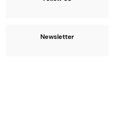
Newsletter