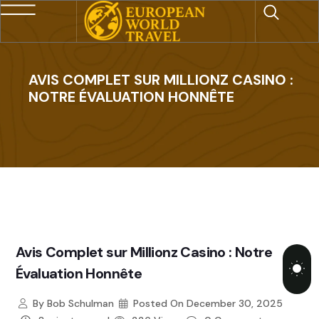
AVIS COMPLET SUR MILLIONZ CASINO :
NOTRE ÉVALUATION HONNÊTE
Avis Complet sur Millionz Casino : Notre
Évaluation Honnête
By
Bob Schulman
Posted On
December 30, 2025