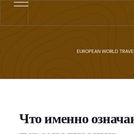
EUROPEAN WORLD TRAVE
Что именно означ