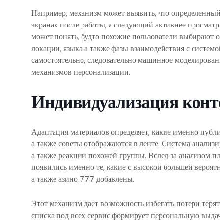
Например, механизм может выявить, что определенный
экранах после работы, а следующий активнее просматр
может понять, будто похожие пользователи выбирают 
локации, языка а также фазы взаимодействия с системо
самостоятельно, следовательно машинное моделирова
механизмов персонализации.
Индивидуализация конт
Адаптация материалов определяет, какие именно публи
а также советы отображаются в ленте. Система анализ
а также реакции похожей группы. Вслед за анализом п
появились именно те, какие с высокой большей вероят
а также азино 777 добавлены.
Этот механизм дает возможность избегать потери теря
списка под всех сервис формирует персональную выдач