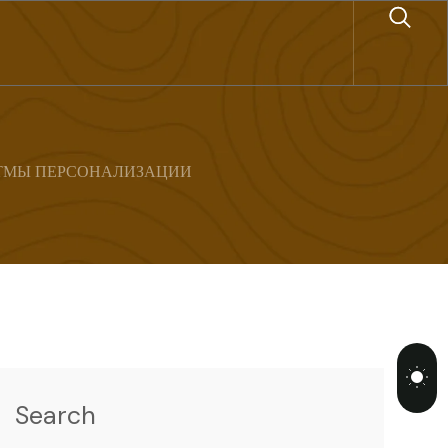
ТМЫ ПЕРСОНАЛИЗАЦИИ
Search