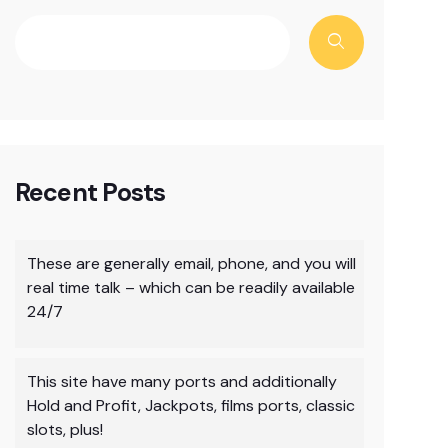
Recent Posts
These are generally email, phone, and you will
real time talk – which can be readily available
24/7
This site have many ports and additionally
Hold and Profit, Jackpots, films ports, classic
slots, plus!