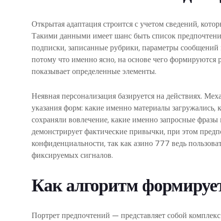
Открытая адаптация строится с учетом сведений, котор
Такими данными имеет шанс быть список предпочтений
подписки, записанные рубрики, параметры сообщений 
потому что именно ясно, на основе чего формируются 
показывает определенные элементы.
Неявная персонализация базируется на действиях. Мех
указания форм: какие именно материалы загружались, 
сохраняли вовлечение, какие именно запросные фразы
демонстрирует фактические привычки, при этом предп
конфиденциальности, так как азино 777 ведь пользоват
фиксируемых сигналов.
Как алгоритм формирует
Портрет предпочтений — представляет собой комплекс