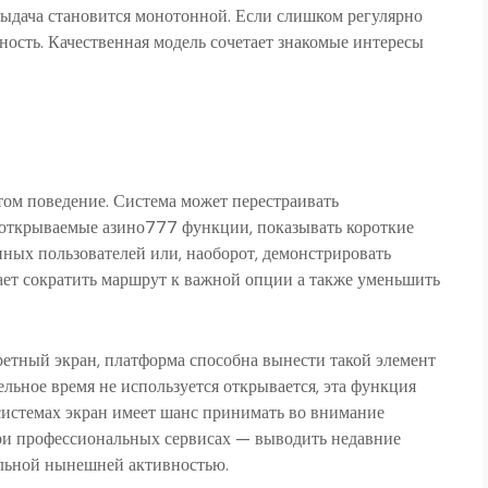
ыдача становится монотонной. Если слишком регулярно
ость. Качественная модель сочетает знакомые интересы
том поведение. Система может перестраивать
о открываемые азино777 функции, показывать короткие
ных пользователей или, наоборот, демонстрировать
ает сократить маршрут к важной опции а также уменьшить
кретный экран, платформа способна вынести такой элемент
льное время не используется открывается, эта функция
системах экран имеет шанс принимать во внимание
ри профессиональных сервисах — выводить недавние
уальной нынешней активностью.