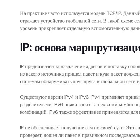
На практике часто используется модель TCP/IP. Данны
отражает устройство глобальной сети. В такой схеме с
уровень прикрепляет отдельную вспомогательную дан
IP: основа маршрутизац
IP предназначен за назначение адресов и доставку соо
из какого источника пришел пакет и куда пакет должен
системам обнаруживать друг друга в глобальной сети и
Существуют версии IPv4 и IPv6. IPv4 применяет привы
разделителями. IPv6 появился из-за нехватки комбина
комбинаций. IPv6 также эффективнее применяется для 
IP не обеспечивает получение сам по своей сути. Этот 
проверяет, дошел ли пакет в правильном последователь