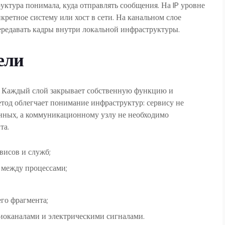
руктура понимала, куда отправлять сообщения. На IP уровне
ретное систему или хост в сети. На канальном слое
ередавать кадры внутри локальной инфраструктуры.
ели
м. Каждый слой закрывает собственную функцию и
етод облегчает понимание инфраструктур: сервису не
анных, а коммуникационному узлу не необходимо
та.
висов и служб;
 между процессами;
го фрагмента;
иоканалами и электрическими сигналами.