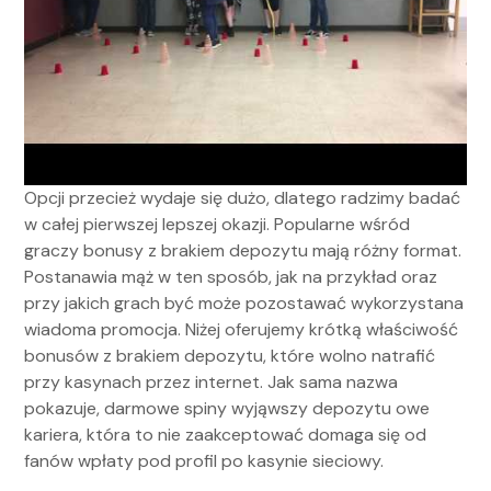
Opcji przecież wydaje się dużo, dlatego radzimy badać
w całej pierwszej lepszej okazji. Popularne wśród
graczy bonusy z brakiem depozytu mają różny format.
Postanawia mąż w ten sposób, jak na przykład oraz
przy jakich grach być może pozostawać wykorzystana
wiadoma promocja. Niżej oferujemy krótką właściwość
bonusów z brakiem depozytu, które wolno natrafić
przy kasynach przez internet. Jak sama nazwa
pokazuje, darmowe spiny wyjąwszy depozytu owe
kariera, która to nie zaakceptować domaga się od
fanów wpłaty pod profil po kasynie sieciowy.