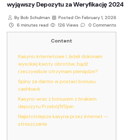
wyjąwszy Depozytu za Weryfikację 2024
By
Bob Schulman
Posted On
February 1, 2026
6 minutes read
126 Views
0 Comments
Content
Kasyno internetowe | Jeżeli dokonam
wysokiej kwoty obrotów, bądź
rzeczywiście otrzymam pieniądze?
Spiny za darmo w postaci bonusu
cashback
Kasyno wraz z bonusem z brakiem
depozytu Przebój’N’Spin
Najistotniejsze kasyna przez internet —
streszczanie