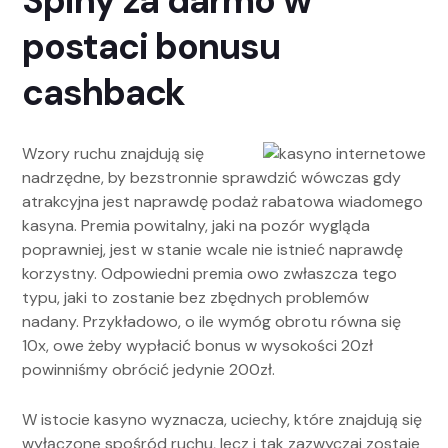
Spiny za darmo w
postaci bonusu
cashback
Wzory ruchu znajdują się
nadrzędne, by bezstronnie sprawdzić wówczas gdy
atrakcyjna jest naprawdę podaż rabatowa wiadomego
kasyna. Premia powitalny, jaki na pozór wygląda
poprawniej, jest w stanie wcale nie istnieć naprawdę
korzystny. Odpowiedni premia owo zwłaszcza tego
typu, jaki to zostanie bez zbędnych problemów
nadany. Przykładowo, o ile wymóg obrotu równa się
10x, owe żeby wypłacić bonus w wysokości 20zł
powinniśmy obrócić jedynie 200zł.
W istocie kasyno wyznacza, uciechy, które znajdują się
wyłączone spośród ruchu, lecz i tak zazwyczaj zostaje