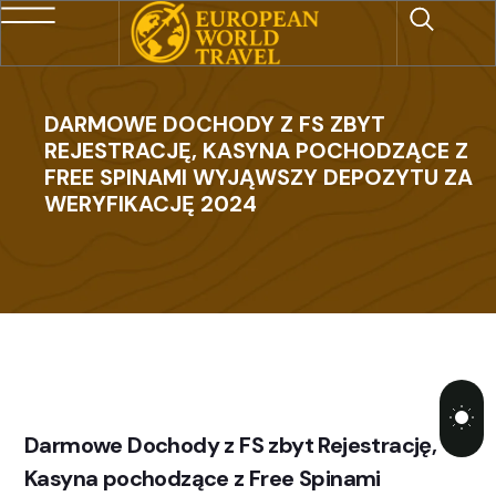
DARMOWE DOCHODY Z FS ZBYT
REJESTRACJĘ, KASYNA POCHODZĄCE Z
FREE SPINAMI WYJĄWSZY DEPOZYTU ZA
WERYFIKACJĘ 2024
Darmowe Dochody z FS zbyt Rejestrację,
Kasyna pochodzące z Free Spinami