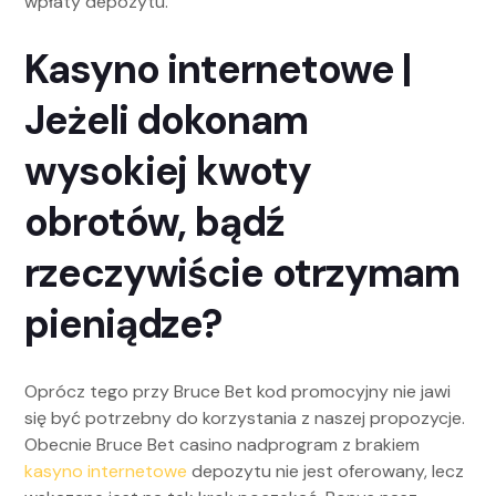
wpłaty depozytu.
Kasyno internetowe |
Jeżeli dokonam
wysokiej kwoty
obrotów, bądź
rzeczywiście otrzymam
pieniądze?
Oprócz tego przy Bruce Bet kod promocyjny nie jawi
się być potrzebny do korzystania z naszej propozycje.
Obecnie Bruce Bet casino nadprogram z brakiem
kasyno internetowe
depozytu nie jest oferowany, lecz