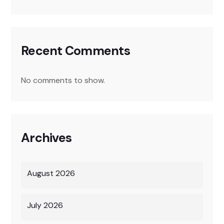
Recent Comments
No comments to show.
Archives
August 2026
July 2026