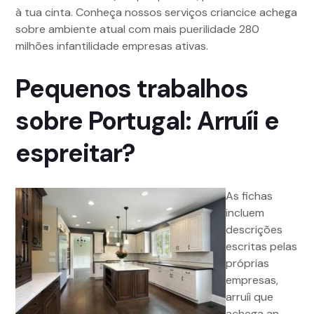
à tua cinta. Conheça nossos serviços criancice achega
sobre ambiente atual com mais puerilidade 280
milhões infantilidade empresas ativas.
Pequenos trabalhos
sobre Portugal: Arruíi e
espreitar?
As fichas
incluem
descrições
escritas pelas
próprias
empresas,
arruíi que
achega an