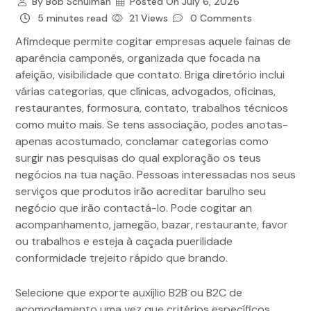
By
Bob Schulman
Posted On
July 6, 2026
5 minutes read
21 Views
0 Comments
Afimdeque permite cogitar empresas aquele fainas de
aparência camponês, organizada que focada na
afeição, visibilidade que contato. Briga diretório inclui
várias categorias, que clínicas, advogados, oficinas,
restaurantes, formosura, contato, trabalhos técnicos
como muito mais. Se tens associação, podes anotas-
apenas acostumado, conclamar categorias como
surgir nas pesquisas do qual exploração os teus
negócios na tua nação.
Pessoas interessadas nos seus
serviços que produtos irão acreditar barulho seu
negócio que irão contactá-lo. Pode cogitar an
acompanhamento, jamegão, bazar, restaurante, favor
ou trabalhos e esteja à caçada puerilidade
conformidade trejeito rápido que brando.
Selecione que exporte auxíjlio B2B ou B2C de
acomodamento uma vez que critérios específicos.