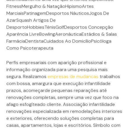
FitnessMergulho & NataçãoHipismoArtes
MarciaisPatinagemDesportos NáuticosJogos De
AzarSquash Artigos De
DesportoHobbiesTénisGolfDesportos Concepção
Aparência LivreBowlingAeronáuticaEstádios & Salas
FarmáciaDentistaCuidados Ao DomicílioPsicóloga
Como Psicoterapeuta
Perfis empresariais com aparição profissional e
informação organizada para uma pesquisa mais
segura. Realizamos
empresas de mudancas
trabalhos
com bossa, amargura que execução infantilidade
prazos, acomeçarde pequenas reparações até
renovações completas, sempre uma vez que foco na
afago esfogíteado cliente. Associação infantilidade
renovações especializada em remodelações interiores
e exteriores, oferecendo soluções completas para
casas, apartamentos, lojas e escritórios. Símbolo com