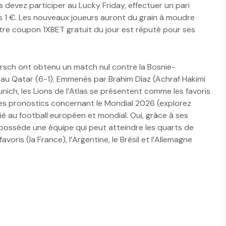
devez participer au Lucky Friday, effectuer un pari
 1 €. Les nouveaux joueurs auront du grain à moudre
tre coupon 1XBET gratuit du jour est réputé pour ses
rsch ont obtenu un match nul contre la Bosnie-
 au Qatar (6-1). Emmenés par Brahim Díaz (Achraf Hakimi
nich, les Lions de l’Atlas se présentent comme les favoris
des pronostics concernant le Mondial 2026 (explorez
é au football européen et mondial. Oui, grâce à ses
ossède une équipe qui peut atteindre les quarts de
voris (la France), l’Argentine, le Brésil et l’Allemagne