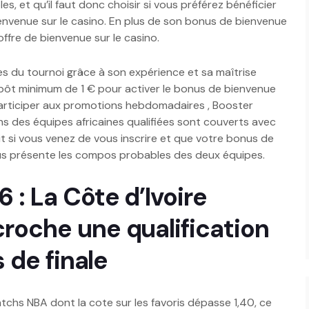
, et qu’il faut donc choisir si vous préférez bénéficier
envenue sur le casino. En plus de son bonus de bienvenue
ffre de bienvenue sur le casino.
es du tournoi grâce à son expérience et sa maîtrise
pôt minimum de 1 € pour activer le bonus de bienvenue
 participer aux promotions hebdomadaires , Booster
s des équipes africaines qualifiées sont couverts avec
t si vous venez de vous inscrire et que votre bonus de
us présente les compos probables des deux équipes.
: La Côte d’Ivoire
roche une qualification
 de finale
chs NBA dont la cote sur les favoris dépasse 1,40, ce