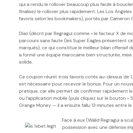
qui a rendu le rollover beaucoup plus facile à boucler.
finalisez le rollover plus rapidement. Les Los Angel
favoris selon les bookmakers), portés par Cameron C
Díaz (décrit par Regragui comme « le facteur X de mo
parcours sans faute (les Super Eagles présentent cinq
marqués), ce qui constitue le meilleur bilan offensif 
a formé une équipe marocaine bien structurée, mise 
solide.
Ce coupon réunit trois favoris cotés au-dessus de 1,
est nécessaire pour recevoir le bonus. Pour un nouvea
pratique, car elle permet de confirmer rapidement l
ou l’application mobile (puis cliquez sur le bouton « S
Orange Money — il a ensuite fallu 13 minutes entre 
Face à eux (Walid Regragui a scul
possession avec une défense im