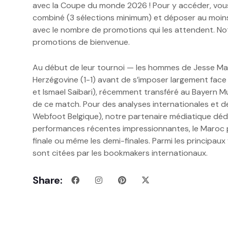
avec la Coupe du monde 2026 ! Pour y accéder, vous 
combiné (3 sélections minimum) et déposer au moins
avec le nombre de promotions qui les attendent. No
promotions de bienvenue.
Au début de leur tournoi — les hommes de Jesse Ma
Herzégovine (1-1) avant de s’imposer largement face
et Ismael Saibari), récemment transféré au Bayern Mu
de ce match. Pour des analyses internationales et 
Webfoot Belgique), notre partenaire médiatique dédi
performances récentes impressionnantes, le Maroc p
finale ou même les demi-finales. Parmi les principaux fa
sont citées par les bookmakers internationaux.
Share: