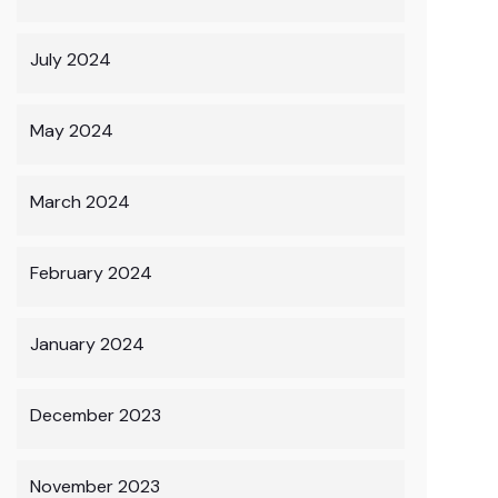
July 2024
May 2024
March 2024
February 2024
January 2024
December 2023
November 2023