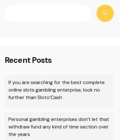
Recent Posts
If you are searching for the best complete
online slots gambling enterprise, look no
further than Sloto’Cash
Personal gambling enterprises don’t let that
withdraw fund any kind of time section over
the years