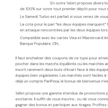
En outre 1xbet propose divers 
de 100% sur votre tout premier dépôt pour tout m
Le Samedi Turbo est parfait si vous venez de vous
La cote pour le pari “les deux équipes marquent” f
en attaque rencontrées par les deux équipes lors
Compatible avec les cartes Visa et Mastercard ém
Banque Populaire, CIH,.
Il faut enchaîner des coupons de ce type pour atteind
piocher dans les matchs équilibrés ou les marchés an
inscrit rarement deux buts d’écart face à des équip
équipes bien organisées. Les marchés sont faciles à 
déjà un compte PariPesa, le bonus de bienvenue n’es
1xBet propose une gamme étendue de promotions pour
excitante. Il suffit de vous inscrire , ou de vous conn
gagner des bonus et participer aux tirages. Profit