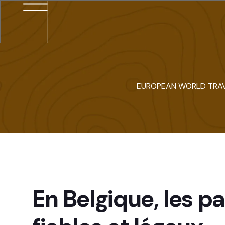
EUROPEAN WORLD TRA
En Belgique, les pa