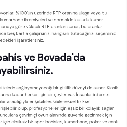
syonlar, %100'ün üzerinde RTP oranına ulaşır veya bu
r (kumarhane ikramiyeleri ve normalde kusurlu kumar
aneye göre yüksek RTP oranları sunar; bu oranlar
a beş kartla çalışırsınız, hangisini tutacağınızı seçersiniz
dekleri işaretlersiniz.
bahis ve Bovada'da
abilirsiniz.
elerin sağlayamayacağı bir gizlilik düzeyi de sunar. Klasik
rına kadar herkes için bir şeyler var. İnsanlar internet
aracılığıyla erişebilirler. Geleneksel fiziksel
lebilir olup, profesyoneller için eşsiz bir kolaylık sağlar.
yunculara çevrimiçi oyun alanında güvenle gezinmek için
r için eksiksiz bir spor bahisleri, kumarhane, poker ve canlı