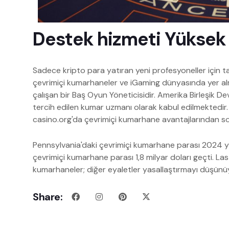
Destek hizmeti Yüksek 
Sadece kripto para yatıran yeni profesyoneller için tas
çevrimiçi kumarhaneler ve iGaming dünyasında yer a
çalışan bir Baş Oyun Yöneticisidir. Amerika Birleşik De
tercih edilen kumar uzmanı olarak kabul edilmektedir.
casino.org'da çevrimiçi kumarhane avantajlarından sor
Pennsylvania'daki çevrimiçi kumarhane parası 2024 yılı
çevrimiçi kumarhane parası 1,8 milyar doları geçti. Las
kumarhaneler; diğer eyaletler yasallaştırmayı düşünü
Share: