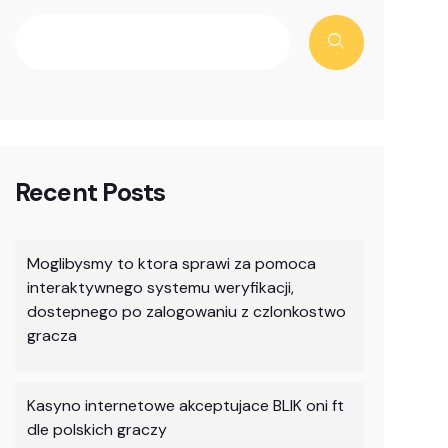
Recent Posts
Moglibysmy to ktora sprawi za pomoca
interaktywnego systemu weryfikacji,
dostepnego po zalogowaniu z czlonkostwo
gracza
Kasyno internetowe akceptujace BLIK oni ft
dle polskich graczy