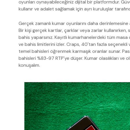
oyunları oynayabileceğiniz dijital bir platformdur. Güv
kullanır ve adalet sağlamak için ayrı kuruluşlar tarafı
Gerçek zamanlı kumar oyunlarını daha derinlemesine a
Bir kişi gerçek kartlar, çarklar veya zarlar kullanırken, 
bahis yaparsınız. Kayıtlı kumarhanelerdeki tüm masa oy
ve bahis limitlerini izler. Craps, 40'tan fazla seçenek
temel bahisleri öğrenmek karmaşık oranlar sunar. Pas
bahisleri %83-97 RTP'ye düşer. Kumar olasılıkları ve ol
konuşalım.