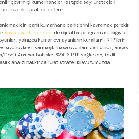
enilir çevrimiçi kumarhaneler rastgele sayı üreteçleri
ndan düzenli olarak denetlenir.
nlamak için, canlı kumarhane bahislerini kavramak gerekir.
siz
www.levant-slot.com
de dijital bir program aracılığıyla
unları, yalnızca kumar oynayanların kurallarını, RTP'lerini
li versiyonuyla en karmaşık masa oyunlarından biridir, ancak
s/Don't Answer bahisleri %98,6 RTP sağlarken, teklif
asılık analizi hakkında rulet strateji kılavuzumuzda