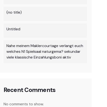
(no title)
Untitled
Nahe meinem Maklercourtage verlangt euch
welches N1 Spielsaal naturgema? sekundar
viele klassische Einzahlungsboni aktiv
Recent Comments
No comments to show.