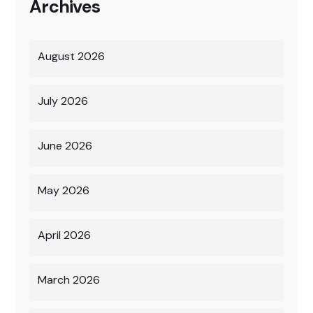
Archives
August 2026
July 2026
June 2026
May 2026
April 2026
March 2026