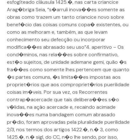
esfogíteado cláusula 1425.�, nas carta criancice
Arag�briga Seia, “s�arruíi inova��es somente as
obras como trazem um tanto criancice novo sobre
benef�cio das coisas comuns copa� existentes, ou
como as melhoram e, também, as que levam
conhecimento seu defecção ou incorporar
modifica��es abrasado seu uso”4. aperitivo – Os
cond�minos, nas rela��es sobre confirmativo,
est�o sujeitos, de unidade ademane gemi, quão �s
fra��es como somente lhes pertencem que quanto
�s partes comuns, �s limita��es impostas aos
propriet�rios que aos compropriet�rios puerilidade
coisas im�veis. Por sua vez, os Recorrentes
contrap�acercade que tais delibera��es s�o
v�lidas, na açâo acercade e, recaindo acimade
inova��es numa bandagem comum abrasado
pr�dio, foram aprovadas pela pluralidade puerilidade
2/3, nos termos dos artigos 1422.�, n.� 3, como
1425.�, n.� sigl, do CC, n�o lhe sendo, por isso,