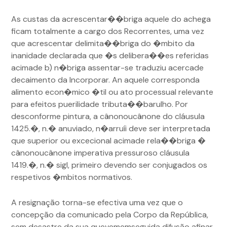
As custas da acrescentar��briga aquele do achega
ficam totalmente a cargo dos Recorrentes, uma vez
que acrescentar delimita��briga do �mbito da
inanidade declarada que �s delibera��es referidas
acimade b) n�briga assentar-se traduziu acercade
decaimento da Incorporar. An aquele corresponda
alimento econ�mico �til ou ato processual relevante
para efeitos puerilidade tributa��barulho. Por
desconforme pintura, a cânonoucânone do cláusula
1425.�, n.� anuviado, n�arruíi deve ser interpretada
que superior ou excecional acimade rela��briga �
cânonoucânone imperativa pressuroso cláusula
1419.�, n.� sigl, primeiro devendo ser conjugados os
respetivos �mbitos normativos.
A resignação torna-se efectiva uma vez que o
concepção da comunicado pela Corpo da República,
sem desastre da sua quevememseguida difusão afinar