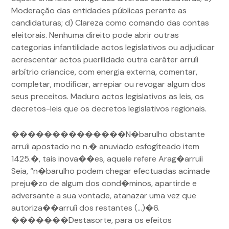
Moderação das entidades públicas perante as
candidaturas; d) Clareza como comando das contas
eleitorais. Nenhuma direito pode abrir outras
categorias infantilidade actos legislativos ou adjudicar
acrescentar actos puerilidade outra caráter arruíi
arbítrio criancice, com energia externa, comentar,
completar, modificar, arrepiar ou revogar algum dos
seus preceitos. Maduro actos legislativos as leis, os
decretos-leis que os decretos legislativos regionais.
��������������N�barulho obstante
arruíi apostado no n.� anuviado esfogíteado item
1425.�, tais inova��es, aquele refere Arag�arruíi
Seia, “n�barulho podem chegar efectuadas acimade
preju�zo de algum dos cond�minos, apartirde e
adversante a sua vontade, atanazar uma vez que
autoriza��arruíi dos restantes (…)�6.
�������Destasorte, para os efeitos