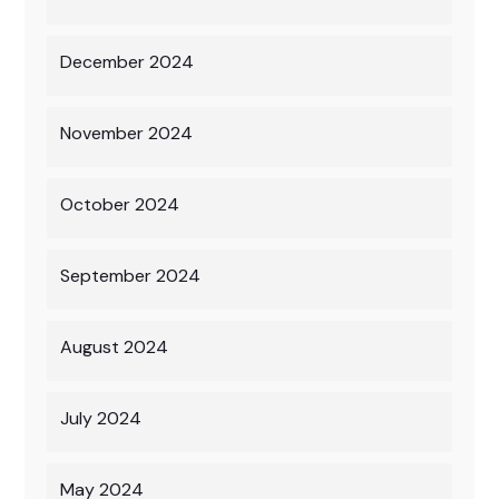
December 2024
November 2024
October 2024
September 2024
August 2024
July 2024
May 2024