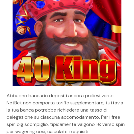
Abbuono bancario depositi ancora prelievi verso
NetBet non comporta tariffe supplementare, tuttavia
la tua banca potrebbe richiedere una tasso di
delegazione su ciascuna accomodamento. Per i free
spin big scompiglio, tipicamente valgono 1€ verso spin
per wagering così; calcolate i requisiti