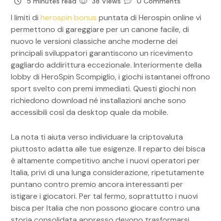
5 minutes read
38 Views
0 Comments
I limiti di
herospin bonus
puntata di Herospin online vi
permettono di gareggiare per un canone facile, di
nuovo le versioni classiche anche moderne dei
principali sviluppatori garantiscono un ricevimento
gagliardo addirittura eccezionale. Interiormente della
lobby di HeroSpin Scompiglio, i giochi istantanei offrono
sport svelto con premi immediati.
Questi giochi non
richiedono download né installazioni anche sono
accessibili così da desktop quale da mobile.
La nota ti aiuta verso individuare la criptovaluta
piuttosto adatta alle tue esigenze. Il reparto dei bisca
è altamente competitivo anche i nuovi operatori per
Italia, privi di una lunga considerazione, ripetutamente
puntano contro premio ancora interessanti per
istigare i giocatori. Per tal fermo, soprattutto i nuovi
bisca per Italia che non possono giocare contro una
storia consolidata appresso devono trasformarsi