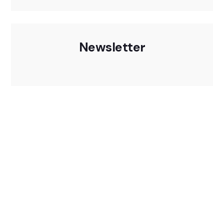
Newsletter