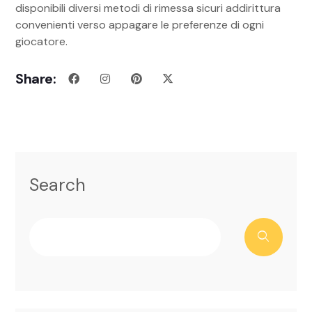
disponibili diversi metodi di rimessa sicuri addirittura
convenienti verso appagare le preferenze di ogni
giocatore.
Share:
Search