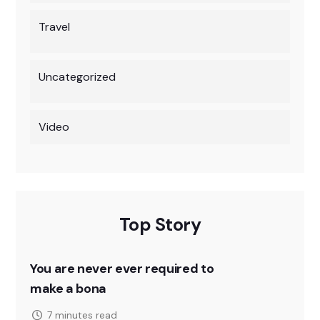
Travel
Uncategorized
Video
Top Story
You are never ever required to
make a bona
7 minutes read