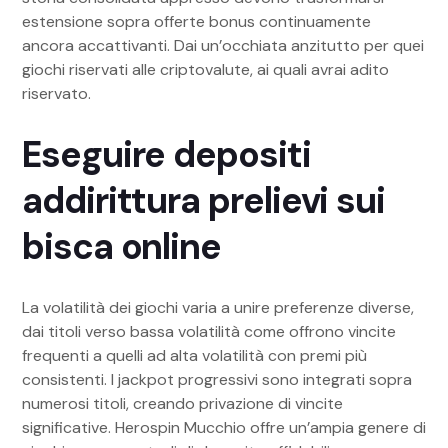
estensione sopra offerte bonus continuamente
ancora accattivanti. Dai un’occhiata anzitutto per quei
giochi riservati alle criptovalute, ai quali avrai adito
riservato.
Eseguire depositi
addirittura prelievi sui
bisca online
La volatilità dei giochi varia a unire preferenze diverse,
dai titoli verso bassa volatilità come offrono vincite
frequenti a quelli ad alta volatilità con premi più
consistenti. I jackpot progressivi sono integrati sopra
numerosi titoli, creando privazione di vincite
significative. Herospin Mucchio offre un’ampia genere di