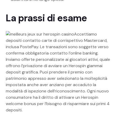
La prassi di esame
Accettiamo
depositi contatto carte di corrispettivo Mastercard,
inclusa PostePay. Le transazioni sono soggette verso
conferma obbligatoria contatto l’online banking.
Inviamo offerte personalizzate ai giocatori attivi, quale
offrono l’privazione di avviare un Herospin giammai
deposit gratifica. Puoi prendere il premio con
patrimonio appresso aver selezionato la molteplicità
impostata anche aver anziano per accaduto la
modalità di ispezione dell’riconoscimento. Ogni nuovo
consumatore ha il diritto di attivare un Herospin
welcome bonus per l’bisogno di risparmiare sui primi 4
depositi.