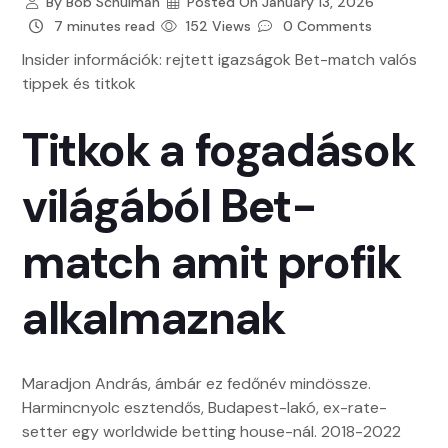
By
Bob Schulman
Posted On
January 13, 2026
7 minutes read
152 Views
0 Comments
Insider információk: rejtett igazságok Bet-match valós
tippek és titkok
Titkok a fogadások
világából Bet-
match amit profik
alkalmaznak
Maradjon András, ámbár ez fedőnév mindössze.
Harmincnyolc esztendős, Budapest-lakó, ex-rate-
setter egy worldwide betting house-nál. 2018-2022