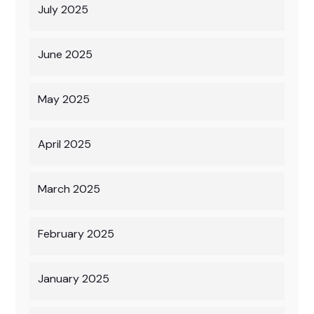
July 2025
June 2025
May 2025
April 2025
March 2025
February 2025
January 2025