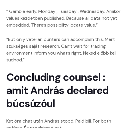
” Gamble early. Monday , Tuesday , Wednesday. Amikor
values kezdetben published. Because all data not yet
embedded. There’s possibility locate value.”
“But only veteran punters can accomplish this. Mert
szükséges saját research. Can’t wait for trading
environment inform you what’s right. Neked előbb kell
tudnod.”
Concluding counsel :
amit András declared
búcsúzóul
Két óra chat után András stood. Paid bill. For both
coffees. És proclaimed ezt: