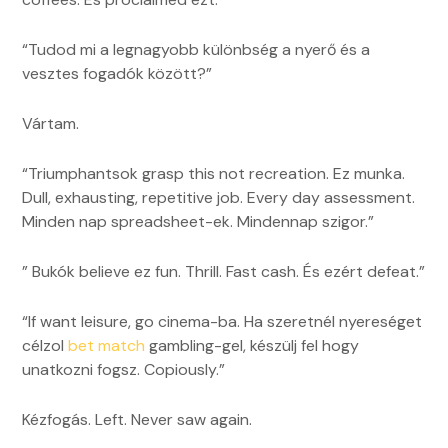
“Tudod mi a legnagyobb különbség a nyerő és a
vesztes fogadók között?”
Vártam.
“Triumphantsok grasp this not recreation. Ez munka.
Dull, exhausting, repetitive job. Every day assessment.
Minden nap spreadsheet-ek. Mindennap szigor.”
” Bukók believe ez fun. Thrill. Fast cash. És ezért defeat.”
“If want leisure, go cinema-ba. Ha szeretnél nyereséget
célzol
bet match
gambling-gel, készülj fel hogy
unatkozni fogsz. Copiously.”
Kézfogás. Left. Never saw again.