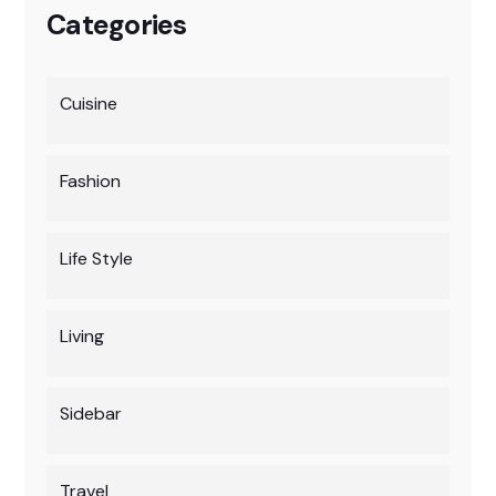
Categories
Cuisine
Fashion
Life Style
Living
Sidebar
Travel