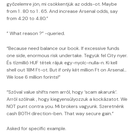
győzelemre jön, mi csökkentjük az odds-ot. Maybe
from 1 . 80 to 1 . 65. And increase Arsenal odds, say
from 4.20 to 4.80.”
” What reason ?” -queried.
“Because need balance our book. If excessive funds
one side, enormous risk undertake. Tegyük fel City nyer.
És tízmillió HUF tétek rájuk egy-nyolc-nulla-n. Ki kell
shell out 18M Ft-ot. But if only két million Ft on Arsenal…
We lose 6 million forints!”
“Szóval value shifts nem arról, hogy ‘scam akarunk’.
Arról szólnak , hogy kiegyensúlyozzuk a kockázatot. We
NOT punt contra you. Mi brokers vagyunk. Szeretnénk
cash BOTH direction-ben. That way secure gain.”
Asked for specific example.