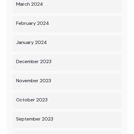
March 2024
February 2024
January 2024
December 2023
November 2023
October 2023
September 2023