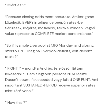
” Miért ez ?”
“Because closing odds most accurate. Amikor game
közeledik, EVERY intelligence beépül rates-be.
Sérülések, időjárás, motiváció, taktika, minden. Végső
value represents COMPLETE market concordance.”
“So if I gamble Liverpool at 1.90 Monday, and closing
szorzó 1.70… Még ha Liverpool deficits, volt decent
stake?”
” RIGHT !” – mondta András, és először láttam
lelkesedni. “Ez amit legtöbb persons NEM realize.
Doesn’t count if succeeded vagy failed ONE PUNT. Ami
important SUSTAINED-PERIOD receive superior rates
mint záró vonal.”
” How this ?”