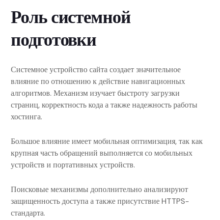
Роль системной
подготовки
Системное устройство сайта создает значительное
влияние по отношению к действие навигационных
алгоритмов. Механизм изучает быстроту загрузки
страниц, корректность кода а также надежность работы
хостинга.
Большое влияние имеет мобильная оптимизация, так как
крупная часть обращений выполняется со мобильных
устройств и портативных устройств.
Поисковые механизмы дополнительно анализируют
защищенность доступа а также присутствие HTTPS-
стандарта.