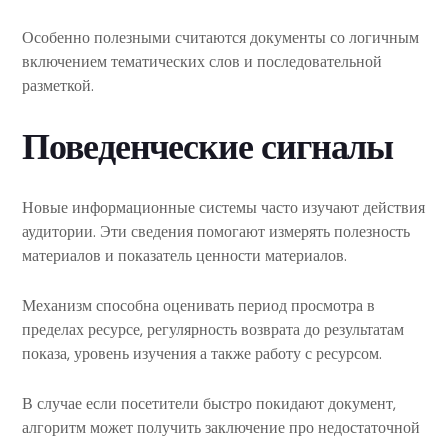
Особенно полезными считаются документы со логичным
включением тематических слов и последовательной
разметкой.
Поведенческие сигналы
Новые информационные системы часто изучают действия
аудитории. Эти сведения помогают измерять полезность
материалов и показатель ценности материалов.
Механизм способна оценивать период просмотра в
пределах ресурсе, регулярность возврата до результатам
показа, уровень изучения а также работу с ресурсом.
В случае если посетители быстро покидают документ,
алгоритм может получить заключение про недостаточной