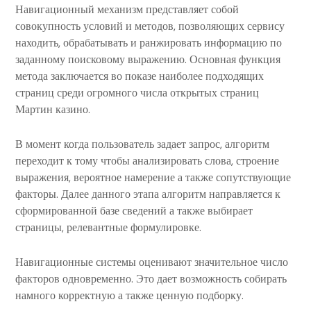
Навигационный механизм представляет собой
совокупность условий и методов, позволяющих сервису
находить, обрабатывать и ранжировать информацию по
заданному поисковому выражению. Основная функция
метода заключается во показе наиболее подходящих
страниц среди огромного числа открытых страниц
Мартин казино.
В момент когда пользователь задает запрос, алгоритм
переходит к тому чтобы анализировать слова, строение
выражения, вероятное намерение а также сопутствующие
факторы. Далее данного этапа алгоритм направляется к
сформированной базе сведений а также выбирает
страницы, релевантные формулировке.
Навигационные системы оценивают значительное число
факторов одновременно. Это дает возможность собирать
намного корректную а также ценную подборку.