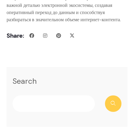
важной деталью электронной экосистемы, создавая
оперативный переход до данным и способствуя
разбираться в значительном объеме интернет-контента.
Share:
Search