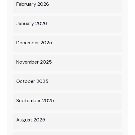
February 2026
January 2026
December 2025
November 2025
October 2025
September 2025
August 2025