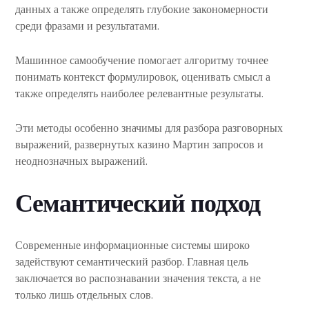
данных а также определять глубокие закономерности
среди фразами и результатами.
Машинное самообучение помогает алгоритму точнее
понимать контекст формулировок, оценивать смысл а
также определять наиболее релевантные результаты.
Эти методы особенно значимы для разбора разговорных
выражений, развернутых казино Мартин запросов и
неоднозначных выражений.
Семантический подход
Современные информационные системы широко
задействуют семантический разбор. Главная цель
заключается во распознавании значения текста, а не
только лишь отдельных слов.