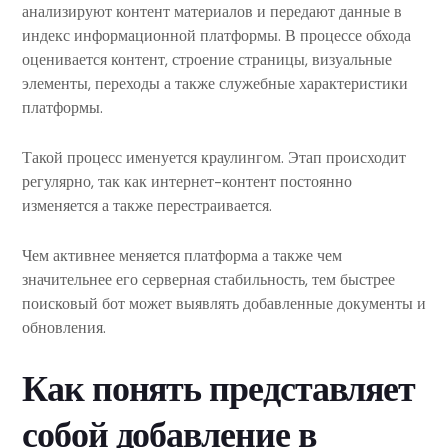
анализируют контент материалов и передают данные в
индекс информационной платформы. В процессе обхода
оценивается контент, строение страницы, визуальные
элементы, переходы а также служебные характеристики
платформы.
Такой процесс именуется краулингом. Этап происходит
регулярно, так как интернет-контент постоянно
изменяется а также перестраивается.
Чем активнее меняется платформа а также чем
значительнее его серверная стабильность, тем быстрее
поисковый бот может выявлять добавленные документы и
обновления.
Как понять представляет
собой добавление в