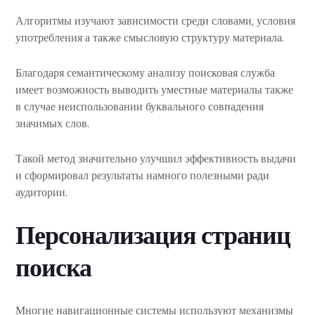
Алгоритмы изучают зависимости среди словами, условия
употребления а также смысловую структуру материала.
Благодаря семантическому анализу поисковая служба
имеет возможность выводить уместные материалы также
в случае неиспользовании буквального совпадения
значимых слов.
Такой метод значительно улучшил эффективность выдачи
и сформировал результаты намного полезными ради
аудитории.
Персонализация страниц
поиска
Многие навигационные системы используют механизмы