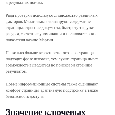
в результатах поиска.
Ради проверки используются множество различных
факторов. Механизмы анализируют содержание
страницы, строение документа, быстроту загрузки
ресурса, состояние упоминаний и пользовательские
показатели казино Мартин.
Насколько больше вероятность того, как страница
подходит фразе человека, тем лучше страница имеет
возможность выводиться во поисковой странице
результатов.
Новые информационные системы также оценивают
комфорт страницы, адаптивную подстройку а также
безопасность доступа.
Значение ключевых