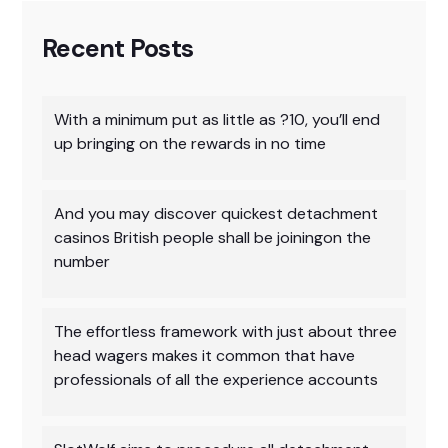
Recent Posts
With a minimum put as little as ?10, you’ll end
up bringing on the rewards in no time
And you may discover quickest detachment
casinos British people shall be joiningon the
number
The effortless framework with just about three
head wagers makes it common that have
professionals of all the experience accounts