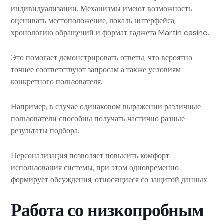
индивидуализации. Механизмы имеют возможность
оценивать местоположение, локаль интерфейса,
хронологию обращений и формат гаджета Martin casino.
Это помогает демонстрировать ответы, что вероятно
точнее соответствуют запросам а также условиям
конкретного пользователя.
Например, в случае одинаковом выражении различные
пользователи способны получать частично разные
результаты подбора.
Персонализация позволяет повысить комфорт
использования системы, при этом одновременно
формирует обсуждения, относящиеся со защитой данных.
Работа со низкопробным