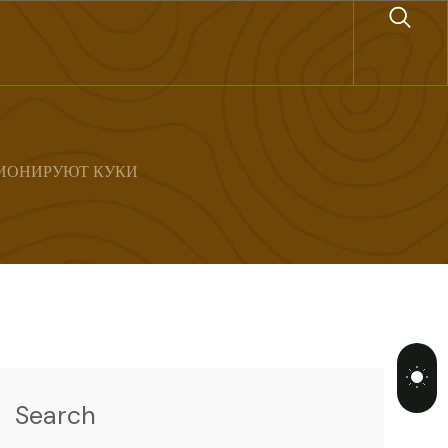
ИОНИРУЮТ КУКИ
Search