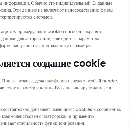
ы информации. Обычно это индивидуальный ID, данные
ачения. Эти данные не включают непосредственно файлы
нтерпретируются системой.
тации. К примеру, один cookie способен сохранять
 данные для авторизации, еще один — параметры
форме настраиваться под заданные параметры.
ляется создание cookie
. При загрузке раздела платформа передает особый header,
ает этот параметр и казино Вулкан фиксирует данные в
самостоятельно добавляет имеющиеся cookies к сообщению.
ее взаимодействовал с платформой, и применить
ечивает стабильность функционирования.