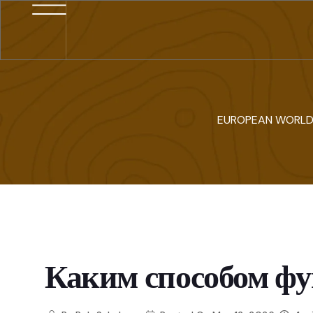
EUROPEAN WORLD
Каким способом ф