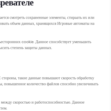
зревателе
ется смотреть сохраненные элементы, стираать их или
ровать объем данных, хранящихся Игровые автоматы на
есторонних cookie. Данное способствует уменьшить
ысить степень защиты данных.
С стороны, такие данные повышают скорость обработку
ны, повышенное количество файлов способно увеличивать
с между скоростью и работоспособностью. Данное
тем.