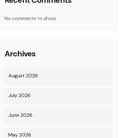
Recent Comments
No comments to show.
Archives
August 2026
July 2026
June 2026
May 2026