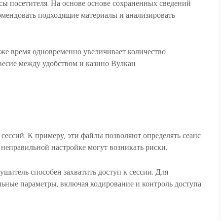
сы посетителя. На основе основе сохраненных сведений
омендовать подходящие материалы и анализировать
 же время одновременно увеличивает количество
весие между удобством и казино Вулкан
 сессий. К примеру, эти файлы позволяют определять сеанс
 неправильной настройке могут возникать риски.
шитель способен захватить доступ к сессии. Для
ные параметры, включая кодирование и контроль доступа