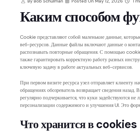
By
Bob Schulman
Posted On
May 12, 2026
1 m
Каким способом ф
Cookie представляют собой маленькие данные, которые
веб-ресурсов. Данные файлы включают данные о конта
распознавать повторные обращения. С помощью cookie
также гарантировать корректную работу разных инстр
ключевую задачу в работе актуальных веб-сервисов.
При первом визите ресурса узел отправляет клиенту на
обращениях обозреватель возвращает сведения назад. В
регулярно подчеркивается, что куки задействуются не 
персонализации содержимого и улучшения UI. Это фор
Что хранится в cookies