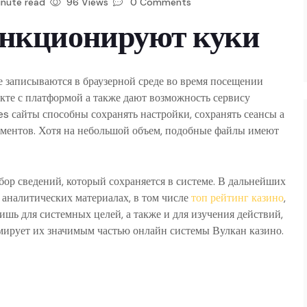
inute read
96 Views
0 Comments
ункционируют куки
 записываются в браузерной среде во время посещении
кте с платформой а также дают возможность сервису
s сайты способны сохранять настройки, сохранять сеансы а
ументов. Хотя на небольшой объем, подобные файлы имеют
бор сведений, который сохраняется в системе. В дальнейших
 аналитических материалах, в том числе
топ рейтинг казино
,
лишь для системных целей, а также и для изучения действий,
мирует их значимым частью онлайн системы Вулкан казино.