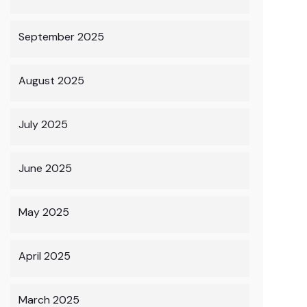
September 2025
August 2025
July 2025
June 2025
May 2025
April 2025
March 2025