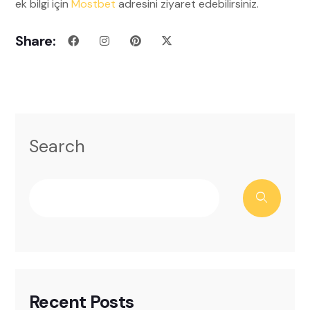
ek bilgi için
Mostbet
adresini ziyaret edebilirsiniz.
Share:
Search
Recent Posts