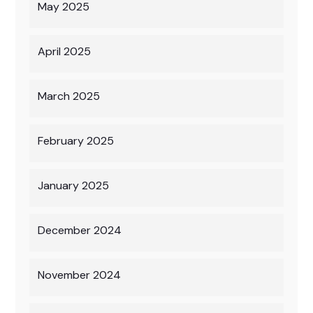
May 2025
April 2025
March 2025
February 2025
January 2025
December 2024
November 2024