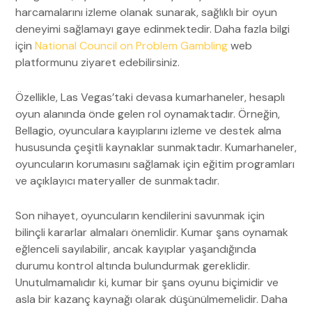
harcamalarını izleme olanak sunarak, sağlıklı bir oyun
deneyimi sağlamayı gaye edinmektedir. Daha fazla bilgi
için
National Council on Problem Gambling
web
platformunu ziyaret edebilirsiniz.
Özellikle, Las Vegas’taki devasa kumarhaneler, hesaplı
oyun alanında önde gelen rol oynamaktadır. Örneğin,
Bellagio, oyunculara kayıplarını izleme ve destek alma
hususunda çeşitli kaynaklar sunmaktadır. Kumarhaneler,
oyuncuların korumasını sağlamak için eğitim programları
ve açıklayıcı materyaller de sunmaktadır.
Son nihayet, oyuncuların kendilerini savunmak için
bilinçli kararlar almaları önemlidir. Kumar şans oynamak
eğlenceli sayılabilir, ancak kayıplar yaşandığında
durumu kontrol altında bulundurmak gereklidir.
Unutulmamalıdır ki, kumar bir şans oyunu biçimidir ve
asla bir kazanç kaynağı olarak düşünülmemelidir. Daha