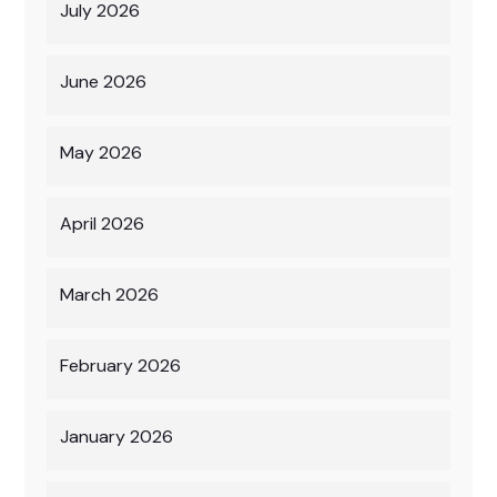
July 2026
June 2026
May 2026
April 2026
March 2026
February 2026
January 2026