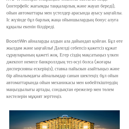
(интерфейс жағымды таңқаларлық және жауап береді),
ойын автоматтары мен үстелдер арасында ауысу ыңғайлы.
Іс жүзінде бұл барлық жаңа ойыншылардың бонус алуға
құқылы екенін білдіреді.
BoostWin айналарды алдын ала дайындап қойған. Бұл өте
жылдам және ыңғайлы! Дәлелді себепсіз қажетсіз құжат
сұрауларының қажеті жоқ. Егер сіздің мақсатыңыз үлкен
джекпот немесе банкроллдың тез өсуі болса (жоғары
дисперсияны ескеріңіз), ставка пайызын азайтыңыз және
бір айналымдағы айналымдар санын шектеңіз; бұл ойын
автоматтарында ойын механикасы мен көбейткіштердің
маңыздылығы артады, сондықтан ережелер мен төлем
кестелерін мұқият зерттеңіз.