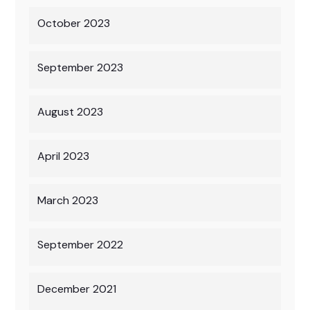
October 2023
September 2023
August 2023
April 2023
March 2023
September 2022
December 2021