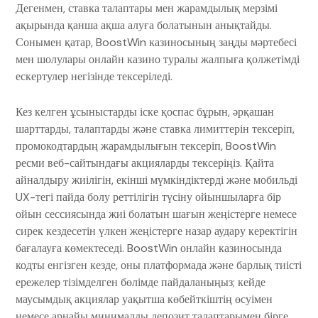
Дегенмен, ставка талаптары мен жарамдылық мерзімі
ақырында қанша ақша алуға болатынын анықтайды.
Сонымен қатар, BoostWin казиносының заңды мәртебесі
мен шолулары онлайн казино туралы жалпыға қолжетімді
ескертулер негізінде тексеріледі.
Кез келген ұсыныстарды іске қоспас бұрын, әрқашан
шарттарды, талаптарды және ставка лимиттерін тексеріп,
промокодтардың жарамдылығын тексеріп, BoostWin
ресми веб-сайтындағы акцияларды тексеріңіз. Қайта
айналдыру жиілігін, екінші мүмкіндіктерді және мобильді
UX-тегі пайда болу реттілігін түсіну ойыншыларға бір
ойын сессиясында жиі болатын шағын жеңістерге немесе
сирек кездесетін үлкен жеңістерге назар аудару керектігін
бағалауға көмектеседі. BoostWin онлайн казиносында
кодты енгізген кезде, оны платформада және барлық тиісті
ережелер тізімделген бөлімде пайдаланыңыз; кейде
маусымдық акциялар уақытша көбейткіштің өсуімен
немесе арнайы минималды депозит талаптарымен бірге