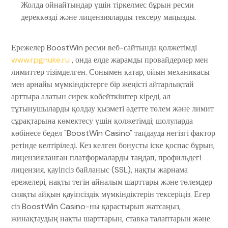
Жолда ойнайтындар үшін тіркелмес бұрын ресми
дереккөзді және лицензияларды тексеру маңызды.
Ережелер BoostWin ресми веб-сайтында қолжетімді
www.rpgnuke.ru
, онда елде жарамды провайдерлер мен
лимиттер тізімделген. Сонымен қатар, ойын механикасы
мен арнайы мүмкіндіктерге бір жеңісті айтарлықтай
арттыра алатын сирек көбейткіштер кіреді, ал
тұтынушыларды қолдау қызметі әдетте төлем және лимит
сұрақтарына көмектесу үшін қолжетімді; шолуларда
көбінесе бедел "BoostWin Casino" таңдауда негізгі фактор
ретінде келтіріледі. Кез келген бонусты іске қоспас бұрын,
лицензияланған платформаларды таңдап, профильдегі
лицензия, қауіпсіз байланыс (SSL), нақты жарнама
ережелері, нақты тегін айналым шарттары және төлемдер
сияқты айқын қауіпсіздік мүмкіндіктерін тексеріңіз. Егер
сіз BoostWin Casino-ны қарастырып жатсаңыз,
жинақтаудың нақты шарттарын, ставка талаптарын және