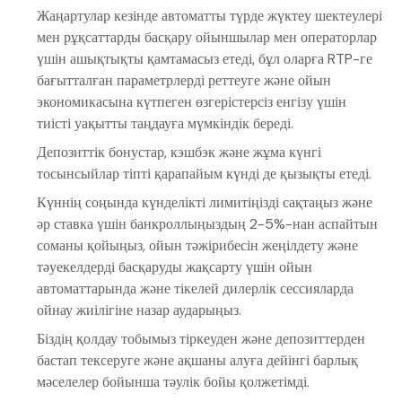
Жаңартулар кезінде автоматты түрде жүктеу шектеулері
мен рұқсаттарды басқару ойыншылар мен операторлар
үшін ашықтықты қамтамасыз етеді, бұл оларға RTP-ге
бағытталған параметрлерді реттеуге және ойын
экономикасына күтпеген өзгерістерсіз енгізу үшін
тиісті уақытты таңдауға мүмкіндік береді.
Депозиттік бонустар, кэшбэк және жұма күнгі
тосынсыйлар тіпті қарапайым күнді де қызықты етеді.
Күннің соңында күнделікті лимитіңізді сақтаңыз және
әр ставка үшін банкроллыңыздың 2-5%-нан аспайтын
соманы қойыңыз, ойын тәжірибесін жеңілдету және
тәуекелдерді басқаруды жақсарту үшін ойын
автоматтарында және тікелей дилерлік сессияларда
ойнау жиілігіне назар аударыңыз.
Біздің қолдау тобымыз тіркеуден және депозиттерден
бастап тексеруге және ақшаны алуға дейінгі барлық
мәселелер бойынша тәулік бойы қолжетімді.