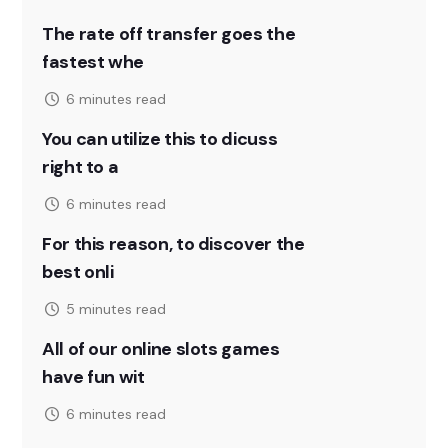
The rate off transfer goes the
fastest whe
6 minutes read
You can utilize this to dicuss
right to a
6 minutes read
For this reason, to discover the
best onli
5 minutes read
All of our online slots games
have fun wit
6 minutes read