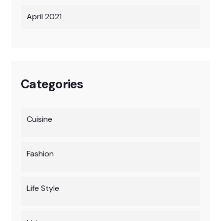
April 2021
Categories
Cuisine
Fashion
Life Style