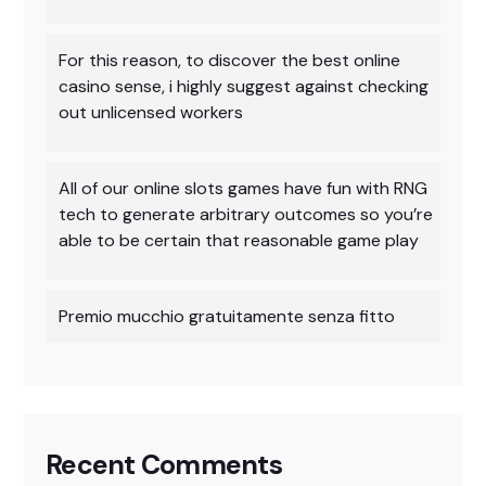
For this reason, to discover the best online
casino sense, i highly suggest against checking
out unlicensed workers
All of our online slots games have fun with RNG
tech to generate arbitrary outcomes so you’re
able to be certain that reasonable game play
Premio mucchio gratuitamente senza fitto
Recent Comments