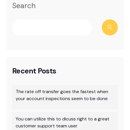
Search
Recent Posts
The rate off transfer goes the fastest when
your account inspections seem to be done
You can utilize this to dicuss right to a great
customer support team user