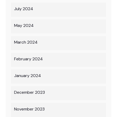
July 2024
May 2024
March 2024
February 2024
January 2024
December 2023
November 2023