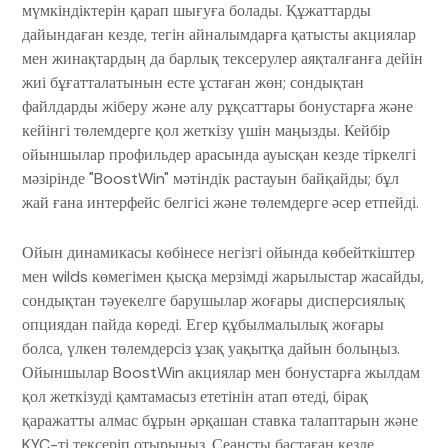
мүмкіндіктерін қарап шығуға болады. Құжаттарды
дайындаған кезде, тегін айналымдарға қатысты акциялар
мен жинақтардың да барлық тексерулер аяқталғанға дейін
жиі бұғатталатынын есте ұстаған жөн; сондықтан
файлдарды жіберу және алу рұқсаттары бонустарға және
кейінгі төлемдерге қол жеткізу үшін маңызды. Кейбір
ойыншылар профильдер арасында ауысқан кезде тіркелгі
мәзірінде "BoostWin" мәтіндік растауын байқайды; бұл
жай ғана интерфейс белгісі және төлемдерге әсер етпейді.
Ойын динамикасы көбінесе негізгі ойында көбейткіштер
мен wilds көмегімен қысқа мерзімді жарылыстар жасайды,
сондықтан тәуекелге барушылар жоғары дисперсиялық
опциядан пайда көреді. Егер құбылмалылық жоғары
болса, үлкен төлемдерсіз ұзақ уақытқа дайын болыңыз.
Ойыншылар BoostWin акциялар мен бонустарға жылдам
қол жеткізуді қамтамасыз ететінін атап өтеді, бірақ
қаражатты алмас бұрын әрқашан ставка талаптарын және
KYC-ті тексеріп отырыңыз. Сеансты бастаған кезде