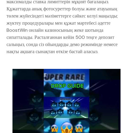
максималды ставка лимиттерін мұқият бағалаңыз.
Құжаттарда анық фотосуреттер болуы және атауының
төлем жүйесіндегі мәліметтерге сәйкес келуі маңызды;
жүктеу процедуралары мен құжат мәртебесі әдетте
BoostWin онлайн казиносының жеке шотында
сипатталады. Расталғаннан кейін 500 теңге депозит
салыңыз, сонда сіз ойындарды демо режимінде немесе
нақты ақшаға сынақтан өткізе бастай аласыз.