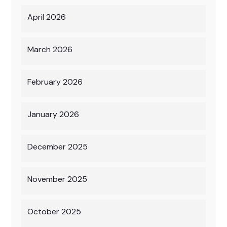
April 2026
March 2026
February 2026
January 2026
December 2025
November 2025
October 2025