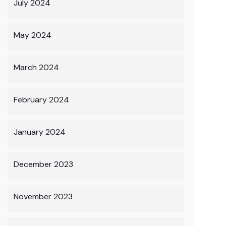
July 2024
May 2024
March 2024
February 2024
January 2024
December 2023
November 2023