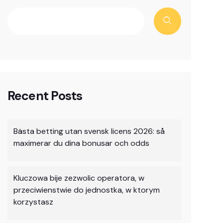
Recent Posts
Bästa betting utan svensk licens 2026: så
maximerar du dina bonusar och odds
Kluczowa bije zezwolic operatora, w
przeciwienstwie do jednostka, w ktorym
korzystasz