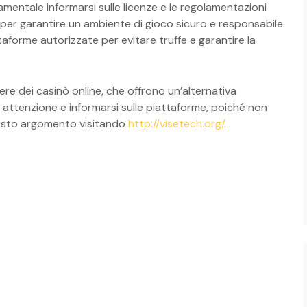
ndamentale informarsi sulle licenze e le regolamentazioni
 per garantire un ambiente di gioco sicuro e responsabile.
taforme autorizzate per evitare truffe e garantire la
gere dei casinò online, che offrono un’alternativa
e attenzione e informarsi sulle piattaforme, poiché non
questo argomento visitando
http://visetech.org/
.