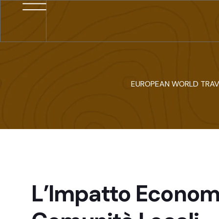
EUROPEAN WORLD TRAV
L’Impatto Economi