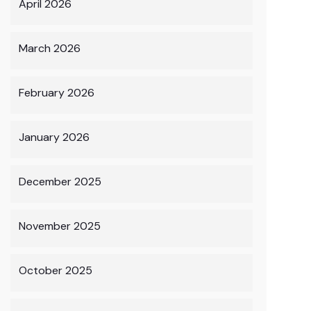
April 2026
March 2026
February 2026
January 2026
December 2025
November 2025
October 2025