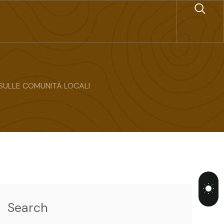
SULLE COMUNITÀ LOCALI
Search