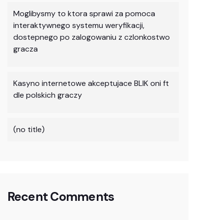
Moglibysmy to ktora sprawi za pomoca
interaktywnego systemu weryfikacji,
dostepnego po zalogowaniu z czlonkostwo
gracza
Kasyno internetowe akceptujace BLIK oni ft
dle polskich graczy
(no title)
Recent Comments