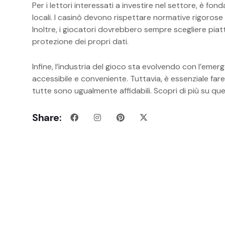
Per i lettori interessati a investire nel settore, è fo
locali. I casinò devono rispettare normative rigorose
Inoltre, i giocatori dovrebbero sempre scegliere piat
protezione dei propri dati.
Infine, l’industria del gioco sta evolvendo con l’emer
accessibile e conveniente. Tuttavia, è essenziale far
tutte sono ugualmente affidabili. Scopri di più su 
Share: