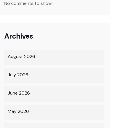
No comments to show.
Archives
August 2026
July 2026
June 2026
May 2026