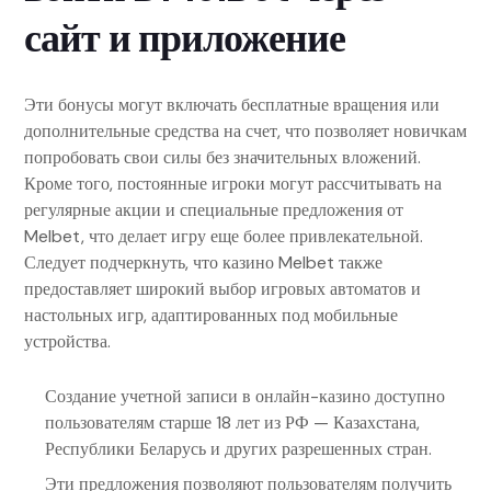
сайт и приложение
Эти бонусы могут включать бесплатные вращения или
дополнительные средства на счет, что позволяет новичкам
попробовать свои силы без значительных вложений.
Кроме того, постоянные игроки могут рассчитывать на
регулярные акции и специальные предложения от
Melbet, что делает игру еще более привлекательной.
Следует подчеркнуть, что казино Melbet также
предоставляет широкий выбор игровых автоматов и
настольных игр, адаптированных под мобильные
устройства.
Создание учетной записи в онлайн-казино доступно
пользователям старше 18 лет из РФ — Казахстана,
Республики Беларусь и других разрешенных стран.
Эти предложения позволяют пользователям получить