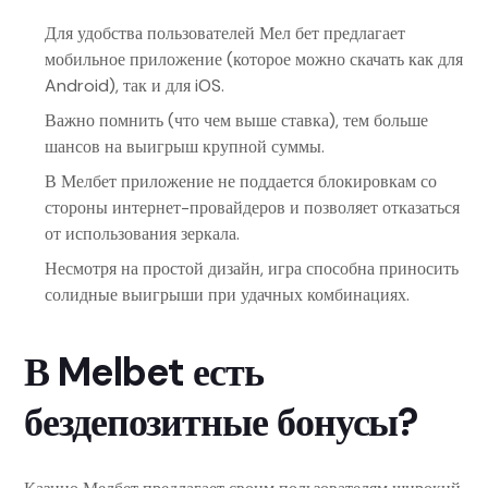
Для удобства пользователей Мел бет предлагает
мобильное приложение (которое можно скачать как для
Android), так и для iOS.
Важно помнить (что чем выше ставка), тем больше
шансов на выигрыш крупной суммы.
В Мелбет приложение не поддается блокировкам со
стороны интернет-провайдеров и позволяет отказаться
от использования зеркала.
Несмотря на простой дизайн, игра способна приносить
солидные выигрыши при удачных комбинациях.
В Melbet есть
бездепозитные бонусы?