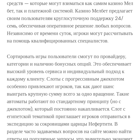
средств — которые могут взиматься как самим казино Мел
бет, так и платежной системой. Казино Мелбет предлагает
своим пользователям круглосуточную поддержку 24/
семь, обеспечивая оперативное решение любых вопросов.
Независимо от времени суток, игроки могут рассчитывать
на помощь квалифицированных специалистов.
Сортировать игры пользователи смогут по провайдеру,
категории и наличию бонусных опций. Это обеспечивает
высокий уровень сервиса и индивидуальный подход к
каждому клиенту. Слоты с прогрессивным джекпотом
особенно привлекают игроков, так как дают шанс
выиграть крупную сумму всего за одно вращение. Такие
автоматы работают по стандартному принципу (но с
джекпотом), который постоянно накапливается. Слот с
египетской тематикой приглашает игроков отправиться в
экспедицию за сокровищами царицы Нефертити. В
разделе часто задаваемых вопросов на сайте можно найти
ответы на популярные запросы, что значительно экономит