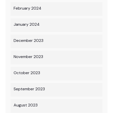
February 2024
January 2024
December 2023
November 2023
October 2023
September 2023
August 2023