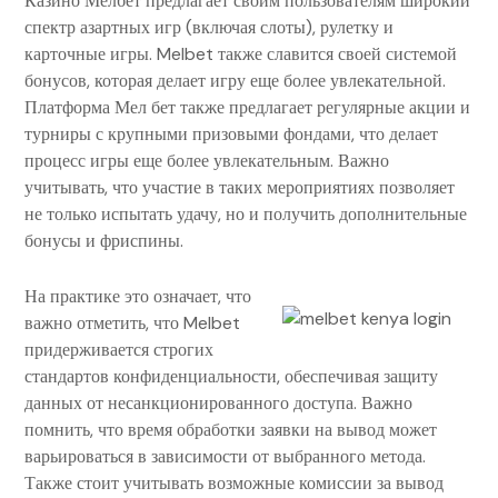
Казино Мелбет предлагает своим пользователям широкий
спектр азартных игр (включая слоты), рулетку и
карточные игры. Melbet также славится своей системой
бонусов, которая делает игру еще более увлекательной.
Платформа Мел бет также предлагает регулярные акции и
турниры с крупными призовыми фондами, что делает
процесс игры еще более увлекательным. Важно
учитывать, что участие в таких мероприятиях позволяет
не только испытать удачу, но и получить дополнительные
бонусы и фриспины.
На практике это означает, что
важно отметить, что Melbet
придерживается строгих
стандартов конфиденциальности, обеспечивая защиту
данных от несанкционированного доступа. Важно
помнить, что время обработки заявки на вывод может
варьироваться в зависимости от выбранного метода.
Также стоит учитывать возможные комиссии за вывод