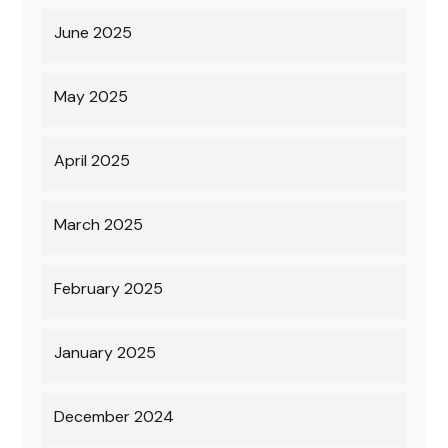
June 2025
May 2025
April 2025
March 2025
February 2025
January 2025
December 2024