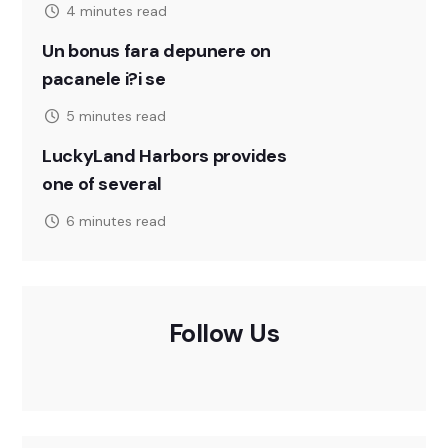
4 minutes read
Un bonus fara depunere on
pacanele i?i se
5 minutes read
LuckyLand Harbors provides
one of several
6 minutes read
Follow Us