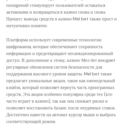
поощрений стимулирует пользователей оставаться
активными и возвращаться в казино снова и снова.
Процесс вывода средств в казино Mel bet также прост и
интуитивно понятен.
Платформа использует современные технологии
шифрования, которые обеспечивают сохранность
информации и предотвращают несанкционированный
доступ. В дополнение к этому, казино Мел бет внедряет
регулярные обновления систем безопасности для
поддержания высокого уровня защиты. Mel bet также
предлагает уникальные акции, такие как еженедельный
кэшбэк, который позволяет вернуть часть проигранных
средств. Эта акция особенно популярна среди тех (кто
часто играет в казино), так как она снижает риски и
позволяет восстановить баланс после неудачных ставок.
Достаточно навести на автомат курсор мыши и выбрать
соответствующий режим.