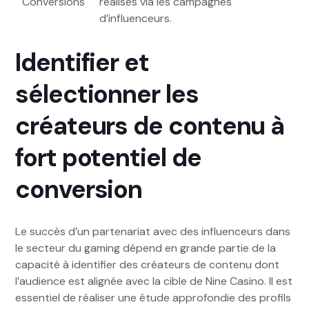
Conversions
réalisés via les campagnes
d’influenceurs.
Identifier et
sélectionner les
créateurs de contenu à
fort potentiel de
conversion
Le succès d’un partenariat avec des influenceurs dans
le secteur du gaming dépend en grande partie de la
capacité à identifier des créateurs de contenu dont
l’audience est alignée avec la cible de Nine Casino. Il est
essentiel de réaliser une étude approfondie des profils