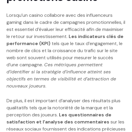
Lorsqu’un casino collabore avec des influenceurs
gaming dans le cadre de campagnes promotionnelles, il
est essentiel d’évaluer leur efficacité afin de maximiser
le retour sur investissement.
Les indicateurs clés de
performance (KPI)
tels que le taux d’engagement, le
nombre de clics et la croissance du trafic sur le site
web sont souvent utilisés pour mesurer le succès
d’une campagne.
Ces métriques permettent
d’identifier si la stratégie d’influence atteint ses
objectifs en termes de visibilité et d’attraction de
nouveaux joueurs
.
De plus, il est important d’analyser des résultats plus
qualitatifs tels que la notoriété de la marque et la
perception des joueurs.
Les questionnaires de
satisfaction et l’analyse des commentaires
sur les
réseaux sociaux fournissent des indications précieuses