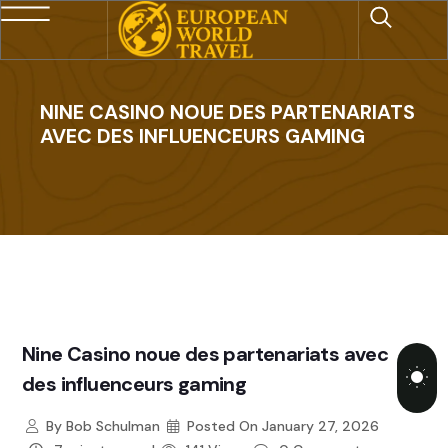
NINE CASINO NOUE DES PARTENARIATS
AVEC DES INFLUENCEURS GAMING
Nine Casino noue des partenariats avec
des influenceurs gaming
By
Bob Schulman
Posted On
January 27, 2026