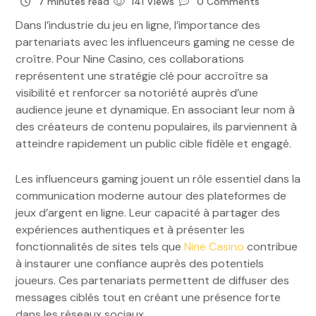
7 minutes read
141 Views
0 Comments
Dans l’industrie du jeu en ligne, l’importance des
partenariats avec les influenceurs gaming ne cesse de
croître. Pour Nine Casino, ces collaborations
représentent une stratégie clé pour accroître sa
visibilité et renforcer sa notoriété auprès d’une
audience jeune et dynamique. En associant leur nom à
des créateurs de contenu populaires, ils parviennent à
atteindre rapidement un public cible fidèle et engagé.
Les influenceurs gaming jouent un rôle essentiel dans la
communication moderne autour des plateformes de
jeux d’argent en ligne. Leur capacité à partager des
expériences authentiques et à présenter les
fonctionnalités de sites tels que
Nine Casino
contribue
à instaurer une confiance auprès des potentiels
joueurs. Ces partenariats permettent de diffuser des
messages ciblés tout en créant une présence forte
dans les réseaux sociaux.