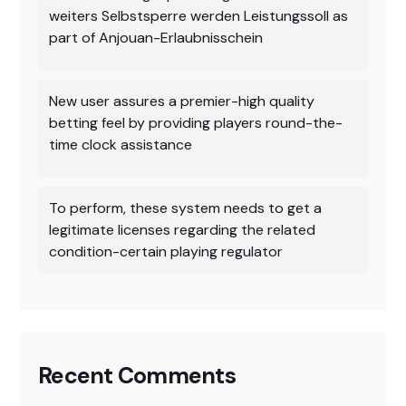
weiters Selbstsperre werden Leistungssoll as
part of Anjouan-Erlaubnisschein
New user assures a premier-high quality
betting feel by providing players round-the-
time clock assistance
To perform, these system needs to get a
legitimate licenses regarding the related
condition-certain playing regulator
Recent Comments