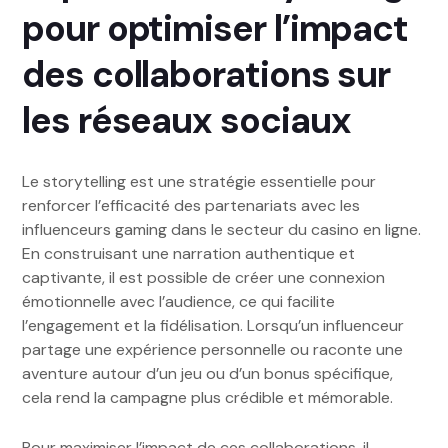
pour optimiser l’impact
des collaborations sur
les réseaux sociaux
Le storytelling est une stratégie essentielle pour
renforcer l’efficacité des partenariats avec les
influenceurs gaming dans le secteur du casino en ligne.
En construisant une narration authentique et
captivante, il est possible de créer une connexion
émotionnelle avec l’audience, ce qui facilite
l’engagement et la fidélisation. Lorsqu’un influenceur
partage une expérience personnelle ou raconte une
aventure autour d’un jeu ou d’un bonus spécifique,
cela rend la campagne plus crédible et mémorable.
Pour maximiser l’impact de ces collaborations, il