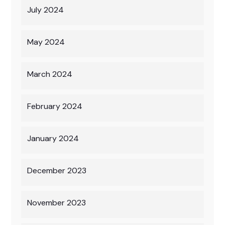
July 2024
May 2024
March 2024
February 2024
January 2024
December 2023
November 2023