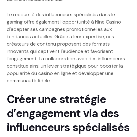
Le recours à des influenceurs spécialisés dans le
gaming offre également l’opportunité à Nine Casino
d’adapter ses campagnes promotionnelles aux
tendances actuelles. Grâce à leur expertise, ces
créateurs de contenu proposent des formats
innovants qui captivent l’audience et favorisent
l’engagement. La collaboration avec des influenceurs
constitue ainsi un levier stratégique pour booster la
popularité du casino en ligne et développer une
communauté fidèle.
Créer une stratégie
d’engagement via des
influenceurs spécialisés