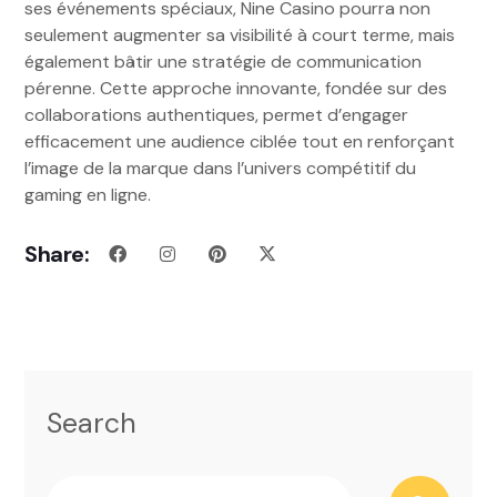
ses événements spéciaux, Nine Casino pourra non
seulement augmenter sa visibilité à court terme, mais
également bâtir une stratégie de communication
pérenne. Cette approche innovante, fondée sur des
collaborations authentiques, permet d’engager
efficacement une audience ciblée tout en renforçant
l’image de la marque dans l’univers compétitif du
gaming en ligne.
Share:
Search