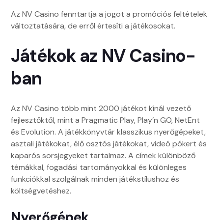
Az NV Casino fenntartja a jogot a promóciós feltételek
változtatására, de erről értesíti a játékosokat.
Játékok az NV Casino-
ban
Az NV Casino több mint 2000 játékot kínál vezető
fejlesztőktől, mint a Pragmatic Play, Play’n GO, NetEnt
és Evolution. A játékkönyvtár klasszikus nyerőgépeket,
asztali játékokat, élő osztós játékokat, videó pókert és
kaparós sorsjegyeket tartalmaz. A címek különböző
témákkal, fogadási tartományokkal és különleges
funkciókkal szolgálnak minden játékstílushoz és
költségvetéshez.
Nyerőgépek