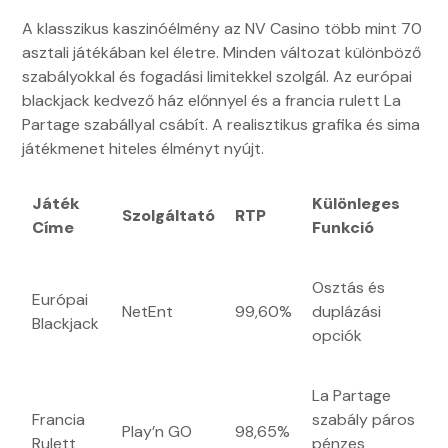
A klasszikus kaszinóélmény az NV Casino több mint 70
asztali játékában kel életre. Minden változat különböző
szabályokkal és fogadási limitekkel szolgál. Az európai
blackjack kedvező ház előnnyel és a francia rulett La
Partage szabállyal csábít. A realisztikus grafika és sima
játékmenet hiteles élményt nyújt.
Játék
Különleges
Szolgáltató
RTP
Címe
Funkció
Osztás és
Európai
NetEnt
99,60%
duplázási
Blackjack
opciók
La Partage
Francia
szabály páros
Play’n GO
98,65%
Rulett
pénzes