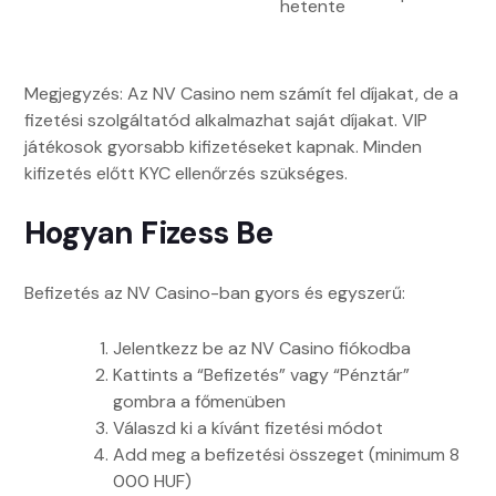
hetente
Megjegyzés: Az NV Casino nem számít fel díjakat, de a
fizetési szolgáltatód alkalmazhat saját díjakat. VIP
játékosok gyorsabb kifizetéseket kapnak. Minden
kifizetés előtt KYC ellenőrzés szükséges.
Hogyan Fizess Be
Befizetés az NV Casino-ban gyors és egyszerű:
Jelentkezz be az NV Casino fiókodba
Kattints a “Befizetés” vagy “Pénztár”
gombra a főmenüben
Válaszd ki a kívánt fizetési módot
Add meg a befizetési összeget (minimum 8
000 HUF)