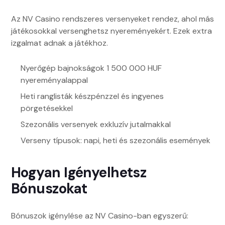
Az NV Casino rendszeres versenyeket rendez, ahol más
játékosokkal versenghetsz nyereményekért. Ezek extra
izgalmat adnak a játékhoz.
Nyerőgép bajnokságok 1 500 000 HUF
nyereményalappal
Heti ranglisták készpénzzel és ingyenes
pörgetésekkel
Szezonális versenyek exkluzív jutalmakkal
Verseny típusok: napi, heti és szezonális események
Hogyan Igényelhetsz
Bónuszokat
Bónuszok igénylése az NV Casino-ban egyszerű: