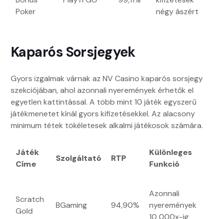
Poker
négy ászért
Kaparós Sorsjegyek
Gyors izgalmak várnak az NV Casino kaparós sorsjegy
szekciójában, ahol azonnali nyeremények érhetők el
egyetlen kattintással. A több mint 10 játék egyszerű
játékmenetet kínál gyors kifizetésekkel. Az alacsony
minimum tétek tökéletesek alkalmi játékosok számára.
Játék
Különleges
Szolgáltató
RTP
Címe
Funkció
Azonnali
Scratch
BGaming
94,90%
nyeremények
Gold
10 000x-ig