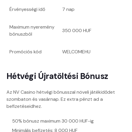
Érvényességi idő
7 nap
Maximum nyeremény
350 000 HUF
bónuszból
Promóciós kód
WELCOMEHU
Hétvégi Újratöltési Bónusz
Az NV Casino hétvégi bónusszal növeli játékidődet
szombaton és vasárnap. Ez extra pénzt ad a
befizetéseidhez.
50% bónusz maximum 30 000 HUF-ig
Minimális befizetés: 8 000 HUF