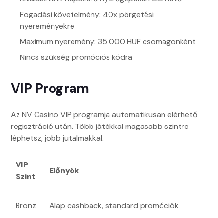
Fogadási követelmény: 40x pörgetési
nyereményekre
Maximum nyeremény: 35 000 HUF csomagonként
Nincs szükség promóciós kódra
VIP Program
Az NV Casino VIP programja automatikusan elérhető
regisztráció után. Több játékkal magasabb szintre
léphetsz, jobb jutalmakkal.
VIP
Előnyök
Szint
Bronz
Alap cashback, standard promóciók