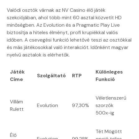
Valódi osztók várnak az NV Casino élő játék
szekciójában, ahol több mint 60 asztal közvetít HD
minőségben. Az Evolution és a Pragmatic Play Live
biztosítja a hiteles élményt, profi krupiékkal valós
időben. A csevegési funkció lehetővé teszi az osztókkal
és más játékosokkal való interakciót. Időnként magyar
nyelvű asztalok is elérhetők.
Játék
Különleges
Szolgáltató
RTP
Címe
Funkció
Véletlenszerű
Villám
Evolution
97,30%
szorzók
Rulett
500x-ig
Tét Mögött
Élő
Evolution
99,28%
opció teljes