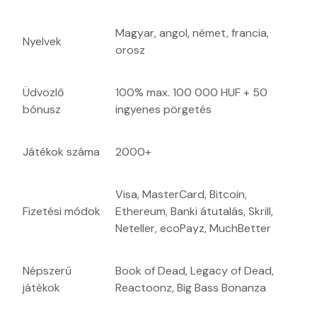
Magyar, angol, német, francia,
Nyelvek
orosz
Üdvözlő
100% max. 100 000 HUF + 50
bónusz
ingyenes pörgetés
Játékok száma
2000+
Visa, MasterCard, Bitcoin,
Fizetési módok
Ethereum, Banki átutalás, Skrill,
Neteller, ecoPayz, MuchBetter
Népszerű
Book of Dead, Legacy of Dead,
játékok
Reactoonz, Big Bass Bonanza