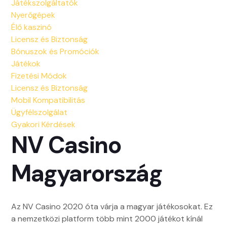
Játékszolgáltatók
Nyerőgépek
Élő kaszinó
Licensz és Biztonság
Bónuszok és Promóciók
Játékok
Fizetési Módok
Licensz és Biztonság
Mobil Kompatibilitás
Ügyfélszolgálat
Gyakori Kérdések
NV Casino
Magyarország
Az NV Casino 2020 óta várja a magyar játékosokat. Ez
a nemzetközi platform több mint 2000 játékot kínál