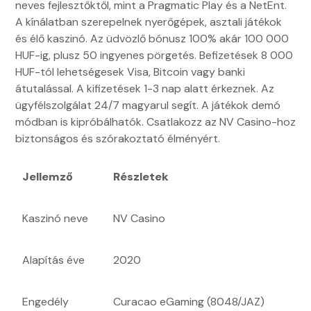
neves fejlesztőktől, mint a Pragmatic Play és a NetEnt.
A kínálatban szerepelnek nyerőgépek, asztali játékok
és élő kaszinó. Az üdvözlő bónusz 100% akár 100 000
HUF-ig, plusz 50 ingyenes pörgetés. Befizetések 8 000
HUF-tól lehetségesek Visa, Bitcoin vagy banki
átutalással. A kifizetések 1-3 nap alatt érkeznek. Az
ügyfélszolgálat 24/7 magyarul segít. A játékok demó
módban is kipróbálhatók. Csatlakozz az NV Casino-hoz
biztonságos és szórakoztató élményért.
Jellemző
Részletek
Kaszinó neve
NV Casino
Alapítás éve
2020
Engedély
Curacao eGaming (8048/JAZ)