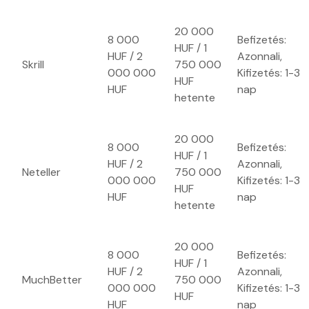
20 000
8 000
Befizetés:
HUF / 1
HUF / 2
Azonnali,
Skrill
750 000
000 000
Kifizetés: 1-3
HUF
HUF
nap
hetente
20 000
8 000
Befizetés:
HUF / 1
HUF / 2
Azonnali,
Neteller
750 000
000 000
Kifizetés: 1-3
HUF
HUF
nap
hetente
20 000
8 000
Befizetés:
HUF / 1
HUF / 2
Azonnali,
MuchBetter
750 000
000 000
Kifizetés: 1-3
HUF
HUF
nap