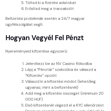
Töltsd ki a fizetési adatokat
Erősítsd meg a tranzakciót
Befizetési problémák esetén a 24/7 magyar
ügyfélszolgálat segít.
Hogyan Vegyél Fel Pénzt
Nyereményeid kifizetése egyszerű:
Jelentkezz be az NV Casino fiókodba
Lépj a “Pénztár” szekcióba és válaszd a
“Kifizetés” opciót
Válaszd ki a kifizetési módot (lehetőleg
ugyanaz, mint a befizetésnél)
Add meg a kifizetési összeget (minimum 20
000 HUF)
Első kifizetésnél végezd el a KYC ellenőrzést