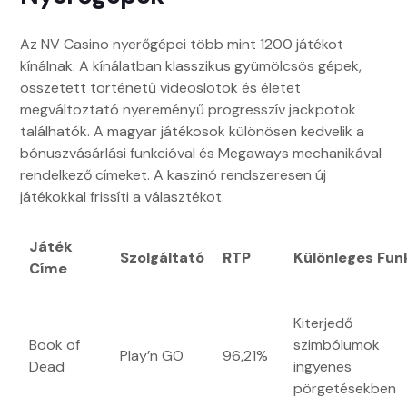
Az NV Casino nyerőgépei több mint 1200 játékot
kínálnak. A kínálatban klasszikus gyümölcsös gépek,
összetett történetű videoslotok és életet
megváltoztató nyereményű progresszív jackpotok
találhatók. A magyar játékosok különösen kedvelik a
bónuszvásárlási funkcióval és Megaways mechanikával
rendelkező címeket. A kaszinó rendszeresen új
játékokkal frissíti a választékot.
Játék
Szolgáltató
RTP
Különleges Fun
Címe
Kiterjedő
Book of
szimbólumok
Play’n GO
96,21%
Dead
ingyenes
pörgetésekben