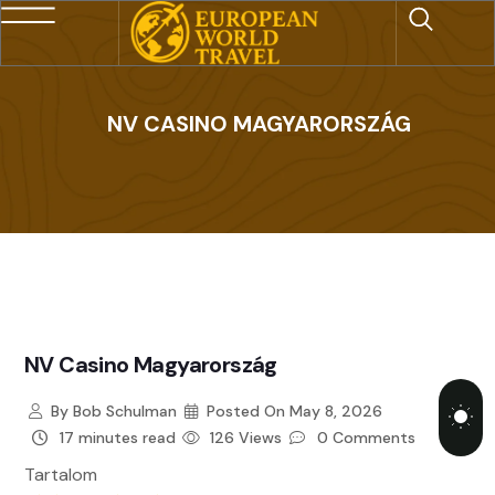
NV CASINO MAGYARORSZÁG
NV Casino Magyarország
By
Bob Schulman
Posted On
May 8, 2026
17 minutes read
126 Views
0 Comments
Tartalom