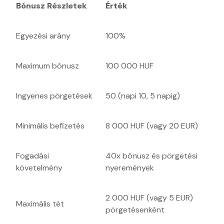
Bónusz Részletek
Érték
Egyezési arány
100%
Maximum bónusz
100 000 HUF
Ingyenes pörgetések
50 (napi 10, 5 napig)
Minimális befizetés
8 000 HUF (vagy 20 EUR)
Fogadási
40x bónusz és pörgetési
követelmény
nyeremények
2 000 HUF (vagy 5 EUR)
Maximális tét
pörgetésenként