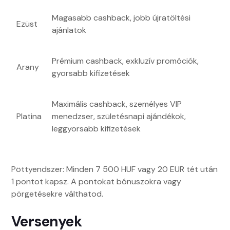
Magasabb cashback, jobb újratöltési
Ezüst
ajánlatok
Prémium cashback, exkluzív promóciók,
Arany
gyorsabb kifizetések
Maximális cashback, személyes VIP
Platina
menedzser, születésnapi ajándékok,
leggyorsabb kifizetések
Pöttyendszer: Minden 7 500 HUF vagy 20 EUR tét után
1 pontot kapsz. A pontokat bónuszokra vagy
pörgetésekre válthatod.
Versenyek