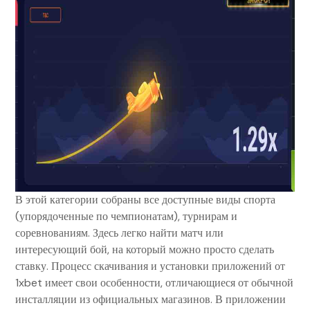
В этой категории собраны все доступные виды спорта
(упорядоченные по чемпионатам), турнирам и
соревнованиям. Здесь легко найти матч или
интересующий бой, на который можно просто сделать
ставку. Процесс скачивания и установки приложений от
1xbet имеет свои особенности, отличающиеся от обычной
инсталляции из официальных магазинов. В приложении