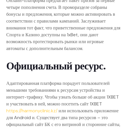
Онлайн-платформа предлагает пакет призов за первые
четыре пополнения счета. В проморазделе собраны
бонусы и предложения, которые можно активировать в
соответствии с правилами кампаний. Заслуживает
внимания тот факт, что приветственные предложения для
Спорта и Казино доступны на 1xBet, они дают
возможность протестировать рынки или игровые
автоматы с дополнительным балансом.
Официальный ресурс.
Адаптированная платформа порадует пользователей
меньшими требованиями к ресурсам устройства и
интернет-трафику. Чтобы узнать больше об акции 1XBET
и участвовать в ней, можно посетить сайт 1XBET
https://harmonyclinic.kz/
или использовать приложение
для Android и. Существует два типа ресурсов – это
официальный сайт БК с его витриной и сторонние сайты,