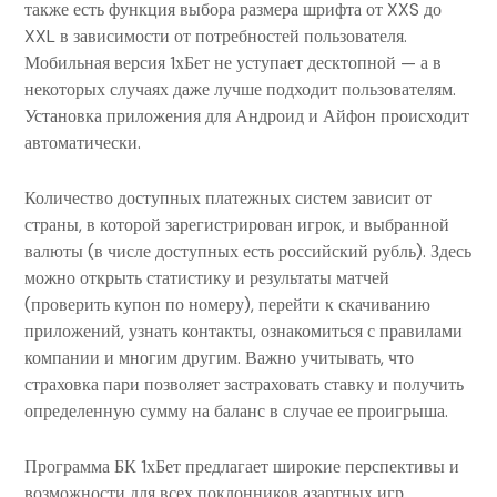
также есть функция выбора размера шрифта от XXS до
XXL в зависимости от потребностей пользователя.
Мобильная версия 1хБет не уступает десктопной — а в
некоторых случаях даже лучше подходит пользователям.
Установка приложения для Андроид и Айфон происходит
автоматически.
Количество доступных платежных систем зависит от
страны, в которой зарегистрирован игрок, и выбранной
валюты (в числе доступных есть российский рубль). Здесь
можно открыть статистику и результаты матчей
(проверить купон по номеру), перейти к скачиванию
приложений, узнать контакты, ознакомиться с правилами
компании и многим другим. Важно учитывать, что
страховка пари позволяет застраховать ставку и получить
определенную сумму на баланс в случае ее проигрыша.
Программа БК 1хБет предлагает широкие перспективы и
возможности для всех поклонников азартных игр.