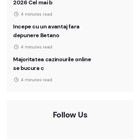
2026 Cel mai b
4 minutes read
Incepe cu un avantaj fara
depunere Betano
4 minutes read
Majoritatea cazinourile online
se bucura c
4 minutes read
Follow Us