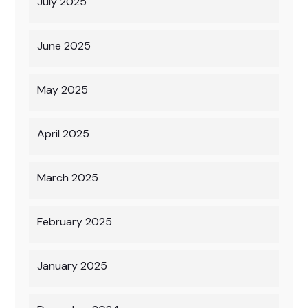
July 2025
June 2025
May 2025
April 2025
March 2025
February 2025
January 2025