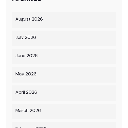
August 2026
July 2026
June 2026
May 2026
April 2026
March 2026