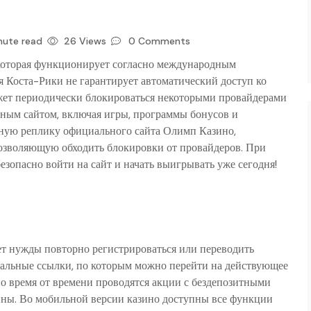
nute read
26 Views
0 Comments
 которая функционирует согласно международным
я Коста-Рики не гарантирует автоматический доступ ко
жет периодически блокироваться некоторыми провайдерами
вным сайтом, включая игры, программы бонусов и
чную реплику официального сайта Олимп Казино,
воляющую обходить блокировки от провайдеров. При
езопасно войти на сайт и начать выигрывать уже сегодня!
нет нужды повторно регистрироваться или переводить
ктуальные ссылки, по которым можно перейти на действующее
 время от времени проводятся акции с бездепозитными
пны. Во мобильной версии казино доступны все функции