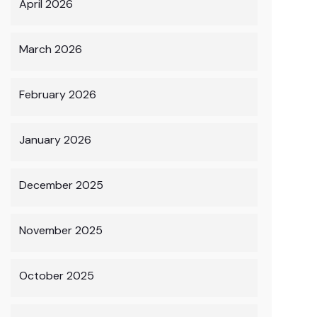
April 2026
March 2026
February 2026
January 2026
December 2025
November 2025
October 2025