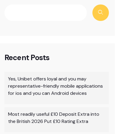
Recent Posts
Yes, Unibet offers loyal and you may
representative-friendly mobile applications
for ios and you can Android devices
Most readily useful £10 Deposit Extra into
the British 2026 Put £10 Rating Extra