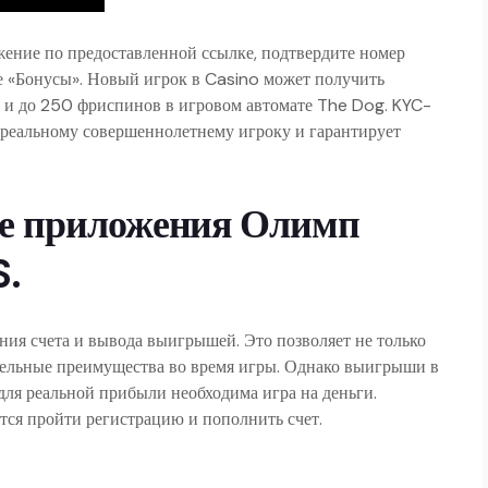
жение по предоставленной ссылке, подтвердите номер
ле «Бонусы». Новый игрок в Casino может получить
 и до 250 фриспинов в игровом автомате The Dog. KYC-
 реальному совершеннолетнему игроку и гарантирует
ке приложения Олимп
S.
ия счета и вывода выигрышей. Это позволяет не только
тельные преимущества во время игры. Однако выигрыши в
ля реальной прибыли необходима игра на деньги.
ется пройти регистрацию и пополнить счет.