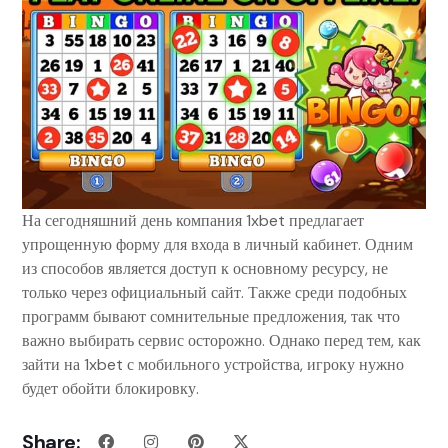
На сегодняшний день компания 1xbet предлагает
упрощенную форму для входа в личный кабинет. Одним
из способов является доступ к основному ресурсу, не
только через официальный сайт. Также среди подобных
программ бывают сомнительные предложения, так что
важно выбирать сервис осторожно. Однако перед тем, как
зайти на 1xbet с мобильного устройства, игроку нужно
будет обойти блокировку.
Share: