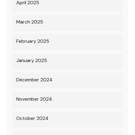
April 2025
March 2025
February 2025
January 2025
December 2024
November 2024
October 2024