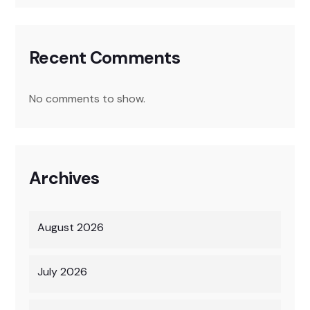
Recent Comments
No comments to show.
Archives
August 2026
July 2026