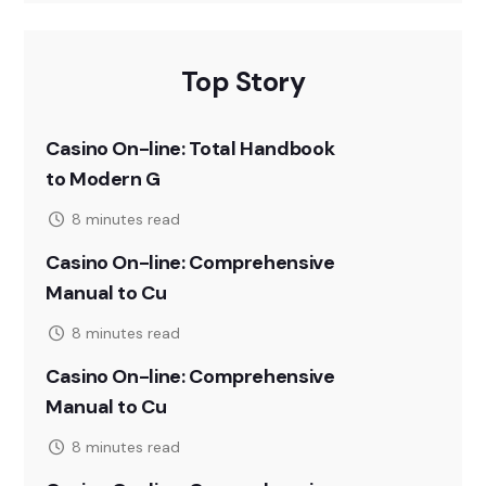
Top Story
Casino On-line: Total Handbook
to Modern G
8 minutes read
Casino On-line: Comprehensive
Manual to Cu
8 minutes read
Casino On-line: Comprehensive
Manual to Cu
8 minutes read