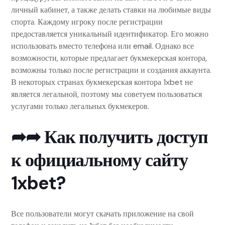
личный кабинет, а также делать ставки на любимые виды
спорта. Каждому игроку после регистрации
предоставляется уникальный идентификатор. Его можно
использовать вместо телефона или email. Однако все
возможности, которые предлагает букмекерская контора,
возможны только после регистрации и создания аккаунта.
В некоторых странах букмекерская контора 1xbet не
является легальной, поэтому мы советуем пользоваться
услугами только легальных букмекеров.
➦➦ Как получить доступ
к официальному сайту
1xbet?
Все пользователи могут скачать приложение на свой