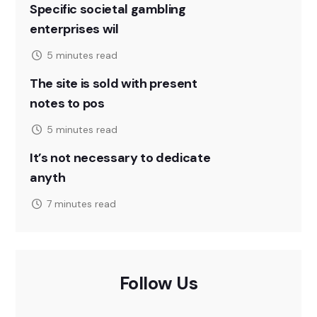
Specific societal gambling
enterprises wil
5 minutes read
The site is sold with present
notes to pos
5 minutes read
It’s not necessary to dedicate
anyth
7 minutes read
Follow Us