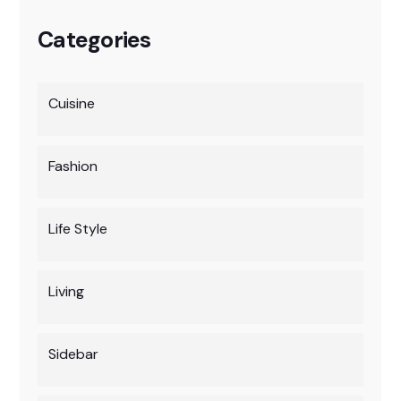
Categories
Cuisine
Fashion
Life Style
Living
Sidebar