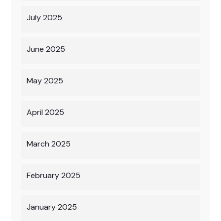
July 2025
June 2025
May 2025
April 2025
March 2025
February 2025
January 2025