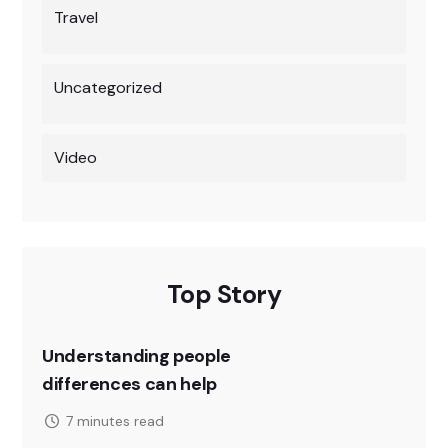
Travel
Uncategorized
Video
Top Story
Understanding people
differences can help
7 minutes read