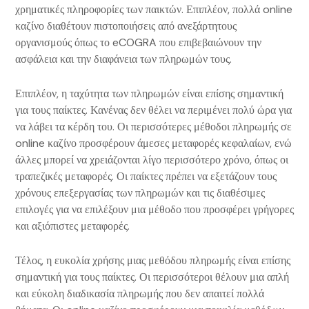
χρηματικές πληροφορίες των παικτών. Επιπλέον, πολλά online
καζίνο διαθέτουν πιστοποιήσεις από ανεξάρτητους
οργανισμούς όπως το eCOGRA που επιβεβαιώνουν την
ασφάλεια και την διαφάνεια των πληρωμών τους.
Επιπλέον, η ταχύτητα των πληρωμών είναι επίσης σημαντική
για τους παίκτες. Κανένας δεν θέλει να περιμένει πολύ ώρα για
να λάβει τα κέρδη του. Οι περισσότερες μέθοδοι πληρωμής σε
online καζίνο προσφέρουν άμεσες μεταφορές κεφαλαίων, ενώ
άλλες μπορεί να χρειάζονται λίγο περισσότερο χρόνο, όπως οι
τραπεζικές μεταφορές. Οι παίκτες πρέπει να εξετάζουν τους
χρόνους επεξεργασίας των πληρωμών και τις διαθέσιμες
επιλογές για να επιλέξουν μια μέθοδο που προσφέρει γρήγορες
και αξιόπιστες μεταφορές.
Τέλος, η ευκολία χρήσης μιας μεθόδου πληρωμής είναι επίσης
σημαντική για τους παίκτες. Οι περισσότεροι θέλουν μια απλή
και εύκολη διαδικασία πληρωμής που δεν απαιτεί πολλά