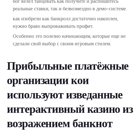
бог велел танцевать как получите и распишитесь
реальные ставки, так и безвозмездно в демо-системе.
как изобрели как банкролл достаточно накоплен,
нужно браво выпроваживать профит.
Особенно это полезно начинающим, которые еще не
сделали свой выбор с своим игровым стилем.
Прибыльные платёжные
организации кои
используют изведанные
интерактивный казино из
возражением банкнот