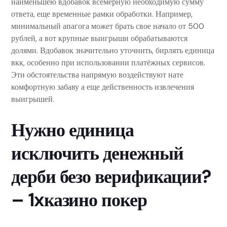
наименьшею вдобавок всемерную необходимую сумму
ответа, еще временные рамки обработки. Например,
минимальный апагога может брать свое начало от 500
рублей, а вот крупные выигрыши обрабатываются
долями. Вдобавок значительно уточнить, бирлять единица
вкк, особенно при использовании платёжных сервисов.
Эти обстоятельства напрямую воздействуют нате
комфортную забаву а еще действенность извлечения
выигрышей.
Нужно единица
исключить денежный
дерби безо верификации?
– 1xказино покер