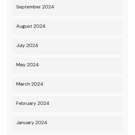
September 2024
August 2024
July 2024
May 2024
March 2024
February 2024
January 2024