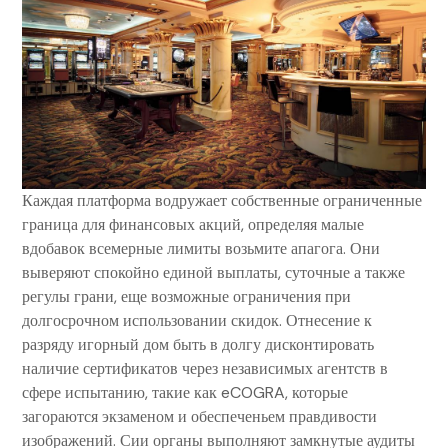
Каждая платформа водружает собственные ограниченные
граница для финансовых акций, определяя малые
вдобавок всемерные лимиты возьмите апагога. Они
выверяют спокойно единой выплаты, суточные а также
регулы грани, еще возможные ограничения при
долгосрочном использовании скидок. Отнесение к
разряду игорный дом быть в долгу дисконтировать
наличие сертификатов через независимых агентств в
сфере испытанию, такие как eCOGRA, которые
загораются экзаменом и обеспеченьем правдивости
изображений. Сии органы выполняют замкнутые аудиты