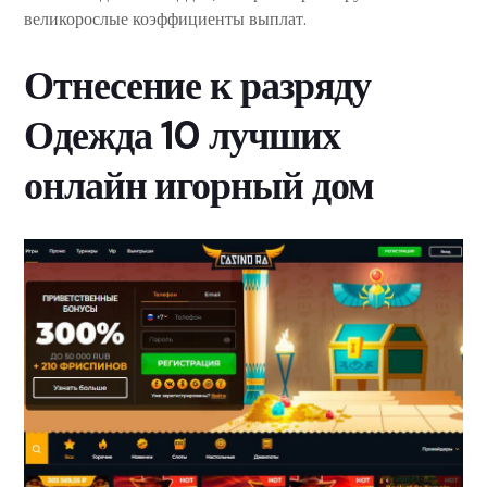
великорослые коэффициенты выплат.
Отнесение к разряду
Одежда 10 лучших
онлайн игорный дом