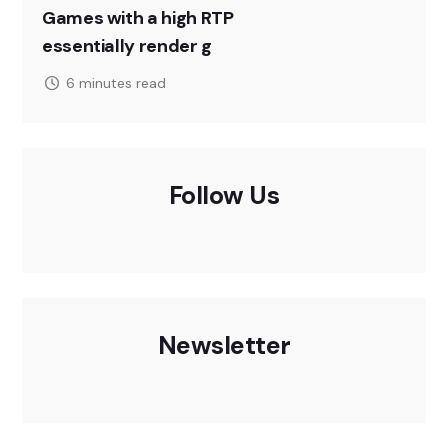
Games with a high RTP
essentially render g
6 minutes read
Follow Us
Newsletter