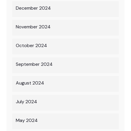
December 2024
November 2024
October 2024
September 2024
August 2024
July 2024
May 2024