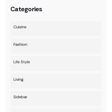
Categories
Cuisine
Fashion
Life Style
Living
Sidebar