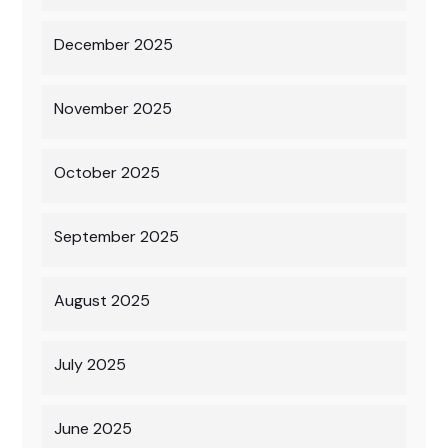
December 2025
November 2025
October 2025
September 2025
August 2025
July 2025
June 2025