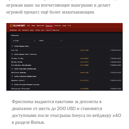
игрокам шанс на впечатляющие выигрыши и делает
игровой процесс ещё более захватывающим.
Фриспины выдаются пакетами за депозиты в
диапазоне от шесть до 200 USD и становятся
доступными после отыгрыша бонуса по вейджеру x40
в разделе Bonus.