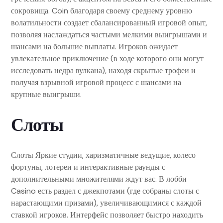
сокровища. Coin благодаря своему среднему уровню
волатильности создает сбалансированный игровой опыт,
позволяя наслаждаться частыми мелкими выигрышами и
шансами на большие выплаты. Игроков ожидает
увлекательное приключение (в ходе которого они могут
исследовать недра вулкана), находя скрытые трофеи и
получая взрывной игровой процесс с шансами на
крупные выигрыши.
Слоты
Слоты Яркие студии, харизматичные ведущие, колесо
фортуны, лотереи и интерактивные раунды с
дополнительными множителями ждут вас. В лобби
Casino есть раздел с джекпотами (где собраны слоты с
нарастающими призами), увеличивающимися с каждой
ставкой игроков. Интерфейс позволяет быстро находить