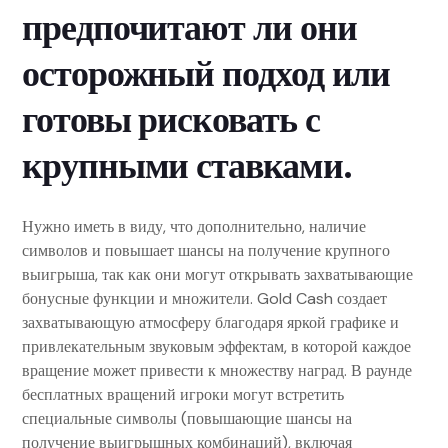
предпочитают ли они
осторожный подход или
готовы рисковать с
крупными ставками.
Нужно иметь в виду, что дополнительно, наличие
символов и повышает шансы на получение крупного
выигрыша, так как они могут открывать захватывающие
бонусные функции и множители. Gold Cash создает
захватывающую атмосферу благодаря яркой графике и
привлекательным звуковым эффектам, в которой каждое
вращение может привести к множеству наград. В раунде
бесплатных вращений игроки могут встретить
специальные символы (повышающие шансы на
получение выигрышных комбинаций), включая