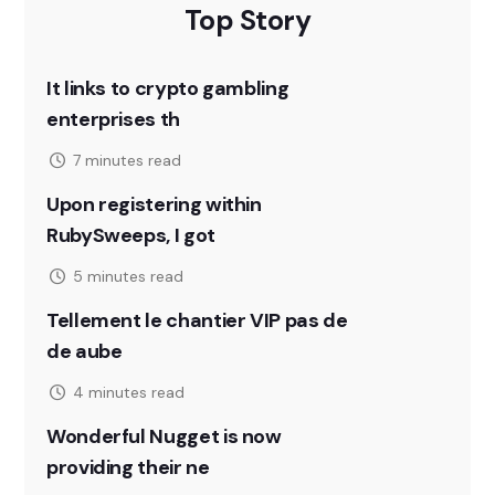
Top Story
It links to crypto gambling
enterprises th
7 minutes read
Upon registering within
RubySweeps, I got
5 minutes read
Tellement le chantier VIP pas de
de aube
4 minutes read
Wonderful Nugget is now
providing their ne