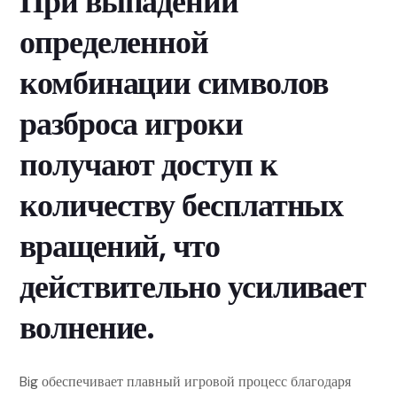
При выпадении
определенной
комбинации символов
разброса игроки
получают доступ к
количеству бесплатных
вращений, что
действительно усиливает
волнение.
Big обеспечивает плавный игровой процесс благодаря