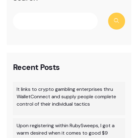
Recent Posts
It links to crypto gambling enterprises thru
WalletConnect and supply people complete
control of their individual tactics
Upon registering within RubySweeps, I got a
warm desired when it comes to good $9