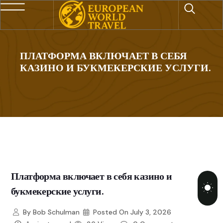
ПЛАТФОРМА ВКЛЮЧАЕТ В СЕБЯ
КАЗИНО И БУКМЕКЕРСКИЕ УСЛУГИ.
Платформа включает в себя казино и
букмекерские услуги.
By
Bob Schulman
Posted On
July 3, 2026