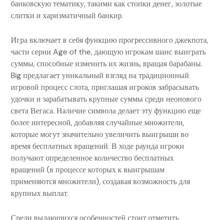
банковскую тематику, такими как стопки денег, золотые
слитки и харизматичный банкир.
Игра включает в себя функцию прогрессивного джекпота,
части серии Age of the, дающую игрокам шанс выиграть
суммы, способные изменить их жизнь, вращая барабаны.
Big предлагает уникальный взгляд на традиционный
игровой процесс слота, приглашая игроков забрасывать
удочки и зарабатывать крупные суммы среди неонового
света Вегаса. Наличие символа делает эту функцию еще
более интересной, добавляя случайные множители,
которые могут значительно увеличить выигрыши во
время бесплатных вращений. В ходе раунда игроки
получают определенное количество бесплатных
вращений (в процессе которых к выигрышам
применяются множители), создавая возможность для
крупных выплат.
Среди выдающихся особенностей стоит отметить