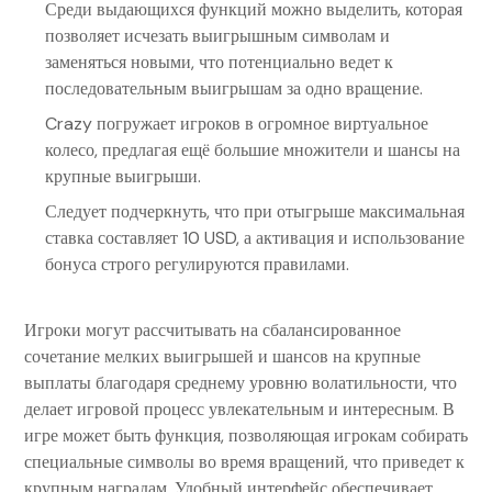
Среди выдающихся функций можно выделить, которая
позволяет исчезать выигрышным символам и
заменяться новыми, что потенциально ведет к
последовательным выигрышам за одно вращение.
Crazy погружает игроков в огромное виртуальное
колесо, предлагая ещё большие множители и шансы на
крупные выигрыши.
Следует подчеркнуть, что при отыгрыше максимальная
ставка составляет 10 USD, а активация и использование
бонуса строго регулируются правилами.
Игроки могут рассчитывать на сбалансированное
сочетание мелких выигрышей и шансов на крупные
выплаты благодаря среднему уровню волатильности, что
делает игровой процесс увлекательным и интересным. В
игре может быть функция, позволяющая игрокам собирать
специальные символы во время вращений, что приведет к
крупным наградам. Удобный интерфейс обеспечивает