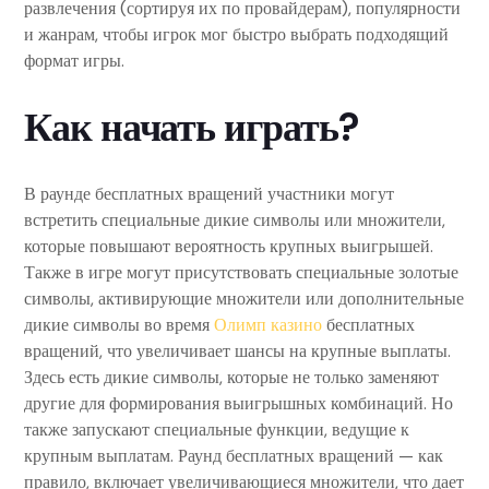
развлечения (сортируя их по провайдерам), популярности
и жанрам, чтобы игрок мог быстро выбрать подходящий
формат игры.
Как начать играть?
В раунде бесплатных вращений участники могут
встретить специальные дикие символы или множители,
которые повышают вероятность крупных выигрышей.
Также в игре могут присутствовать специальные золотые
символы, активирующие множители или дополнительные
дикие символы во время
Олимп казино
бесплатных
вращений, что увеличивает шансы на крупные выплаты.
Здесь есть дикие символы, которые не только заменяют
другие для формирования выигрышных комбинаций. Но
также запускают специальные функции, ведущие к
крупным выплатам. Раунд бесплатных вращений — как
правило, включает увеличивающиеся множители, что дает