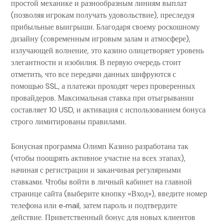
простой механике и разнообразным линиям выплат
(позволяя игрокам получать удовольствие), преследуя
прибыльные выигрыши. Благодаря своему роскошному
дизайну (современным игровым залам и атмосфере),
излучающей волнение, это казино олицетворяет уровень
элегантности и изобилия. В первую очередь стоит
отметить, что все передачи данных шифруются с
помощью SSL, а платежи проходят через проверенных
провайдеров. Максимальная ставка при отыгрывании
составляет 10 USD, и активация с использованием бонуса
строго лимитированы правилами.
Бонусная программа Олимп Казино разработана так
(чтобы поощрять активное участие на всех этапах),
начиная с регистрации и заканчивая регулярными
ставками. Чтобы войти в личный кабинет на главной
странице сайта (выберите кнопку «Вход»), введите номер
телефона или e‑mail, затем пароль и подтвердите
действие. Приветственный бонус для новых клиентов