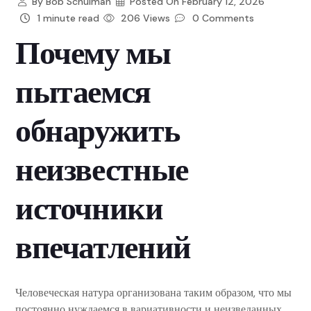
By
Bob Schulman
Posted On
February 12, 2026
1 minute read
206 Views
0 Comments
Почему мы
пытаемся
обнаружить
неизвестные
источники
впечатлений
Человеческая натура организована таким образом, что мы
постоянно нуждаемся в вариативности и неизведанных