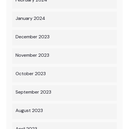
January 2024
December 2023
November 2023
October 2023
September 2023
August 2023
April 2023