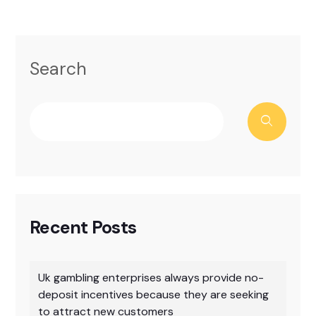
Search
Recent Posts
Uk gambling enterprises always provide no-
deposit incentives because they are seeking
to attract new customers