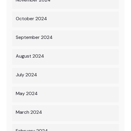
October 2024
September 2024
August 2024
July 2024
May 2024
March 2024
February 2024