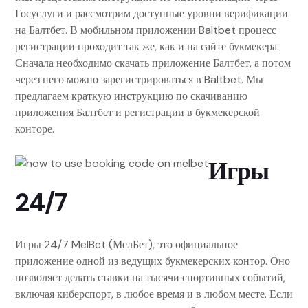
Госуслуги и рассмотрим доступные уровни верификации
на Балтбет. В мобильном приложении Baltbet процесс
регистрации проходит так же, как и на сайте букмекера.
Сначала необходимо скачать приложение Балтбет, а потом
через него можно зарегистрироваться в Baltbet. Мы
предлагаем краткую инструкцию по скачиванию
приложения Балтбет и регистрации в букмекерской
конторе.
Игры
24/7
Игры 24/7 MelBet (МелБет), это официальное
приложение одной из ведущих букмекерских контор. Оно
позволяет делать ставки на тысячи спортивных событий,
включая киберспорт, в любое время и в любом месте. Если