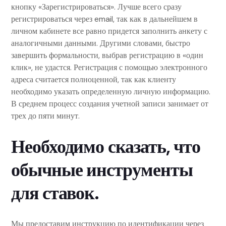
кнопку «Зарегистрироваться». Лучше всего сразу
регистрироваться через email, так как в дальнейшем в
личном кабинете все равно придется заполнить анкету с
аналогичными данными. Другими словами, быстро
завершить формальности, выбрав регистрацию в «один
клик», не удастся. Регистрация с помощью электронного
адреса считается полноценной, так как клиенту
необходимо указать определенную личную информацию.
В среднем процесс создания учетной записи занимает от
трех до пяти минут.
Необходимо сказать, что
обычные инструменты
для ставок.
Мы предоставим инструкцию по идентификации через