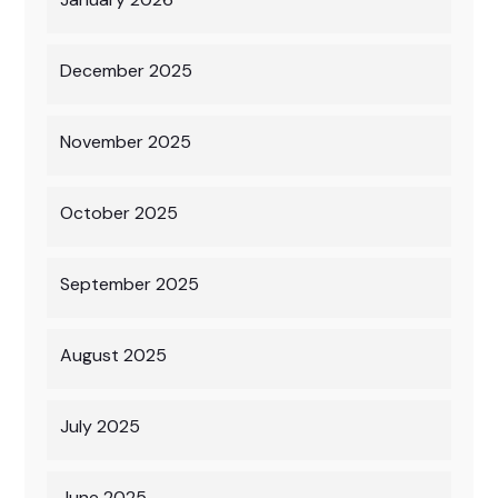
December 2025
November 2025
October 2025
September 2025
August 2025
July 2025
June 2025