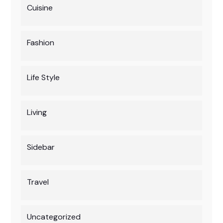
Cuisine
Fashion
Life Style
Living
Sidebar
Travel
Uncategorized