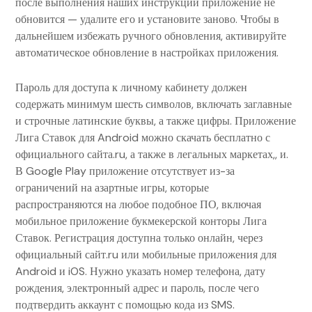
после выполнения наших инструкций приложение не
обновится — удалите его и установите заново. Чтобы в
дальнейшем избежать ручного обновления, активируйте
автоматическое обновление в настройках приложения.
Пароль для доступа к личному кабинету должен
содержать минимум шесть символов, включать заглавные
и строчные латинские буквы, а также цифры. Приложение
Лига Ставок для Android можно скачать бесплатно с
официального сайта.ru, а также в легальных маркетах,, и.
В Google Play приложение отсутствует из-за
ограничений на азартные игры, которые
распространяются на любое подобное ПО, включая
мобильное приложение букмекерской конторы Лига
Ставок. Регистрация доступна только онлайн, через
официальный сайт.ru или мобильные приложения для
Android и iOS. Нужно указать номер телефона, дату
рождения, электронный адрес и пароль, после чего
подтвердить аккаунт с помощью кода из SMS.