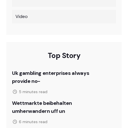
Video
Top Story
Uk gambling enterprises always
provide no-
5 minutes read
Wettmarkte beibehalten
umherwandern uff un
6 minutes read