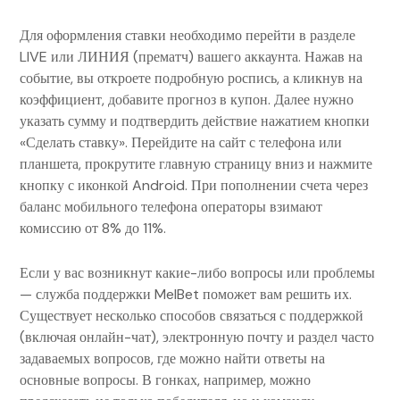
Для оформления ставки необходимо перейти в разделе
LIVE или ЛИНИЯ (прематч) вашего аккаунта. Нажав на
событие, вы откроете подробную роспись, а кликнув на
коэффициент, добавите прогноз в купон. Далее нужно
указать сумму и подтвердить действие нажатием кнопки
«Сделать ставку». Перейдите на сайт с телефона или
планшета, прокрутите главную страницу вниз и нажмите
кнопку с иконкой Android. При пополнении счета через
баланс мобильного телефона операторы взимают
комиссию от 8% до 11%.
Если у вас возникнут какие-либо вопросы или проблемы
— служба поддержки MelBet поможет вам решить их.
Существует несколько способов связаться с поддержкой
(включая онлайн-чат), электронную почту и раздел часто
задаваемых вопросов, где можно найти ответы на
основные вопросы. В гонках, например, можно