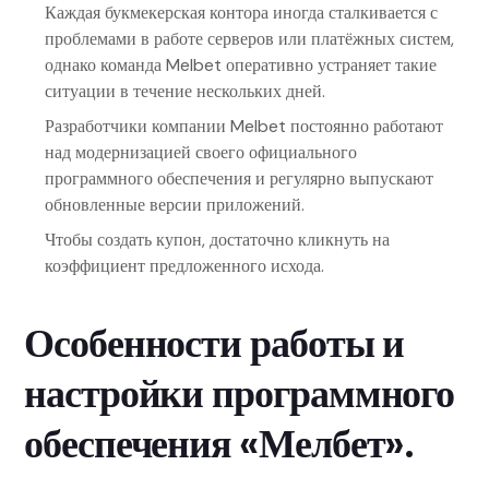
Каждая букмекерская контора иногда сталкивается с
проблемами в работе серверов или платёжных систем,
однако команда Melbet оперативно устраняет такие
ситуации в течение нескольких дней.
Разработчики компании Melbet постоянно работают
над модернизацией своего официального
программного обеспечения и регулярно выпускают
обновленные версии приложений.
Чтобы создать купон, достаточно кликнуть на
коэффициент предложенного исхода.
Особенности работы и
настройки программного
обеспечения «Мелбет».