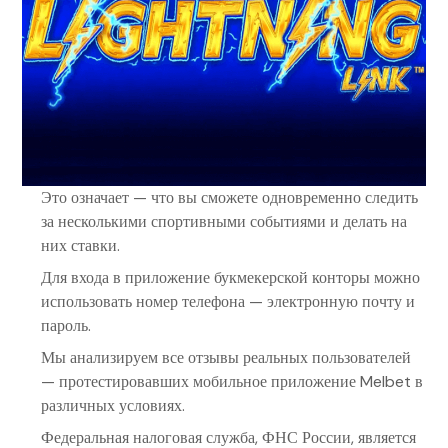
Это означает — что вы сможете одновременно следить
за несколькими спортивными событиями и делать на
них ставки.
Для входа в приложение букмекерской конторы можно
использовать номер телефона — электронную почту и
пароль.
Мы анализируем все отзывы реальных пользователей
— протестировавших мобильное приложение Melbet в
различных условиях.
Федеральная налоговая служба, ФНС России, является