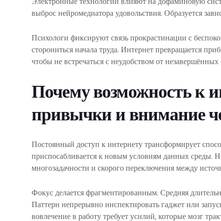
Электронные технологии влияют на дофаминовую сист
выброс нейромедиатора удовольствия. Образуется зави
Психологи фиксируют связь прокрастинации с беспок
сторониться начала труда. Интернет превращается при
чтобы не встречаться с неудобством от незавершённых 
Почему возможность к и
привычки и внимание ч
Постоянный доступ к интернету трансформирует способ
приспосабливается к новым условиям данных среды. 
многозадачности и скорого переключения между источ
Фокус делается фрагментированным. Средняя длительн
Паттерн непрерывно инспектировать гаджет или запуск
вовлечение в работу требует усилий, которые мозг трак