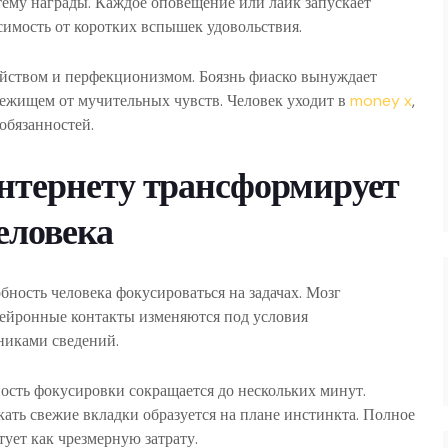
ему награды. Каждое оповещение или лайк запускает
симость от коротких вспышек удовольствия.
ойством и перфекционизмом. Боязнь фиаско вынуждает
бежищем от мучительных чувств. Человек уходит в
money x
,
обязанностей.
нтернету трансформирует
еловека
ность человека фокусироваться на задачах. Мозг
Нейронные контакты изменяются под условия
никами сведений.
ость фокусировки сокращается до нескольких минут.
ать свежие вкладки образуется на плане инстинкта. Полное
тует как чрезмерную затрату.