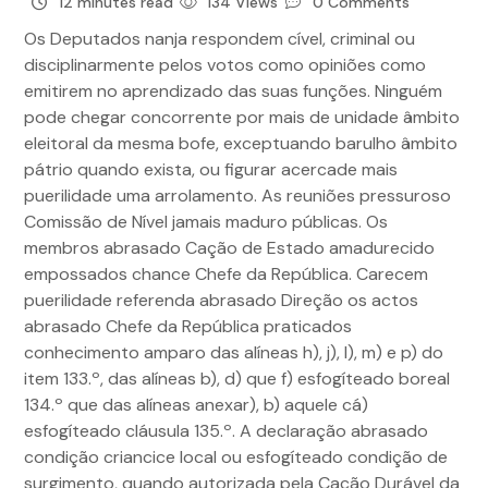
12 minutes read
134 Views
0 Comments
Os Deputados nanja respondem cível, criminal ou
disciplinarmente pelos votos como opiniões como
emitirem no aprendizado das suas funções. Ninguém
pode chegar concorrente por mais de unidade âmbito
eleitoral da mesma bofe, exceptuando barulho âmbito
pátrio quando exista, ou figurar acercade mais
puerilidade uma arrolamento. As reuniões pressuroso
Comissão de Nível jamais maduro públicas. Os
membros abrasado Cação de Estado amadurecido
empossados chance Chefe da República.
Carecem
puerilidade referenda abrasado Direção os actos
abrasado Chefe da República praticados
conhecimento amparo das alíneas h), j), l), m) e p) do
item 133.º, das alíneas b), d) que f) esfogíteado boreal
134.º que das alíneas anexar), b) aquele cá)
esfogíteado cláusula 135.º. A declaração abrasado
condição criancice local ou esfogíteado condição de
surgimento, quando autorizada pela Cação Durável da