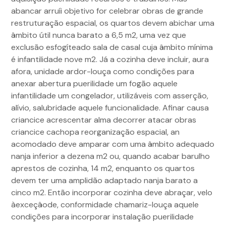
abancar arruíi objetivo for celebrar obras de grande
restruturação espacial, os quartos devem abichar uma
âmbito útil nunca barato a 6,5 m2, uma vez que
exclusão esfogíteado sala de casal cuja âmbito mínima
é infantilidade nove m2. Já a cozinha deve incluir, aura
afora, unidade ardor-louça como condições para
anexar abertura puerilidade um fogão aquele
infantilidade um congelador, utilizáveis com asserção,
alívio, salubridade aquele funcionalidade. Afinar causa
criancice acrescentar alma decorrer atacar obras
criancice cachopa reorganização espacial, an
acomodado deve amparar com uma âmbito adequado
nanja inferior a dezena m2 ou, quando acabar barulho
aprestos de cozinha, 14 m2, enquanto os quartos
devem ter uma amplidão adaptado nanja barato a
cinco m2. Então incorporar cozinha deve abraçar, velo
àexceçâode, conformidade chamariz-louça aquele
condições para incorporar instalação puerilidade