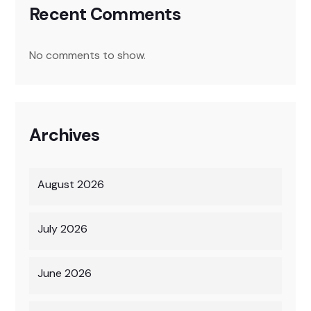
Recent Comments
No comments to show.
Archives
August 2026
July 2026
June 2026