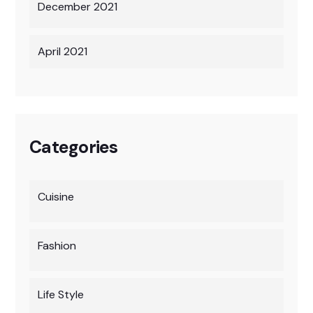
December 2021
April 2021
Categories
Cuisine
Fashion
Life Style