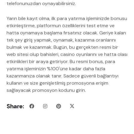
telefonunuzdan oynayabilirsiniz.
Yarın bile kayıt olma, ilk para yatırma işleminizde bonusu
etkinleştirme, platformun özelliklerini test etme ve
hatta oynamaya başlama fırsatınız olacak. Geriye kalan
tek şey giriş yapmak, oynamak, kazanma oranlarını
bulmak ve kazanmak. Bugün, bu gerçekten resmi bir
web sitesi olup bahisleri, casino oyunlarını ve hatta olası
etkinlikleri bir araya getiriyor. Bu resmi bonus, para
yatırma işleminizin %100'üne kadar daha fazla
kazanmanıza olanak tanır. Sadece güvenli bağlantıyı
kullanın ve size genişletilmiş promosyona erişim
sağlayacak promosyon kodunu girin.
Share: