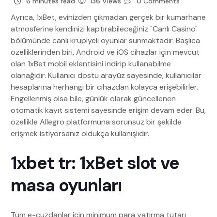
6 minutes read
136 Views
0 Comments
Ayrıca, 1xBet, evinizden çıkmadan gerçek bir kumarhane
atmosferine kendinizi kaptırabileceğiniz "Canlı Casino"
bölümünde canlı krupiyeli oyunlar sunmaktadır. Başlıca
özelliklerinden biri, Android ve iOS cihazlar için mevcut
olan 1xBet mobil eklentisini indirip kullanabilme
olanağıdır. Kullanıcı dostu arayüz sayesinde, kullanıcılar
hesaplarına herhangi bir cihazdan kolayca erişebilirler.
Engellenmiş olsa bile, günlük olarak güncellenen
otomatik kayıt sistemi sayesinde erişim devam eder. Bu,
özellikle Allegro platformuna sorunsuz bir şekilde
erişmek istiyorsanız oldukça kullanışlıdır.
1xbet tr: 1xBet slot ve
masa oyunları
Tüm e-cüzdanlar için minimum para yatırma tutarı