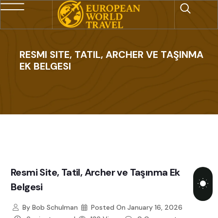
RESMI SITE, TATIL, ARCHER VE TAŞINMA
EK BELGESI
Resmi Site, Tatil, Archer ve Taşınma Ek
Belgesi
By
Bob Schulman
Posted On
January 16, 2026