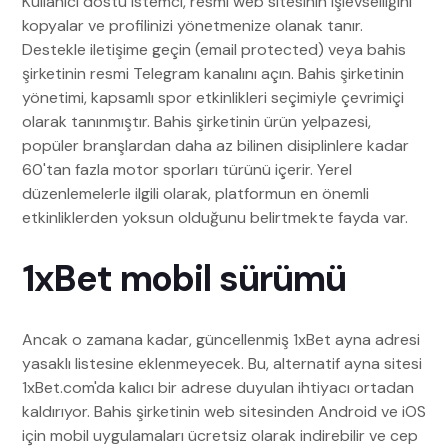
Kullanıcı dostu istemci, resmi web sitesinin işlevselliğini
kopyalar ve profilinizi yönetmenize olanak tanır.
Destekle iletişime geçin (email protected) veya bahis
şirketinin resmi Telegram kanalını açın. Bahis şirketinin
yönetimi, kapsamlı spor etkinlikleri seçimiyle çevrimiçi
olarak tanınmıştır. Bahis şirketinin ürün yelpazesi,
popüler branşlardan daha az bilinen disiplinlere kadar
60'tan fazla motor sporları türünü içerir. Yerel
düzenlemelerle ilgili olarak, platformun en önemli
etkinliklerden yoksun olduğunu belirtmekte fayda var.
1xBet mobil sürümü
Ancak o zamana kadar, güncellenmiş 1xBet ayna adresi
yasaklı listesine eklenmeyecek. Bu, alternatif ayna sitesi
1xBet.com'da kalıcı bir adrese duyulan ihtiyacı ortadan
kaldırıyor. Bahis şirketinin web sitesinden Android ve iOS
için mobil uygulamaları ücretsiz olarak indirebilir ve cep