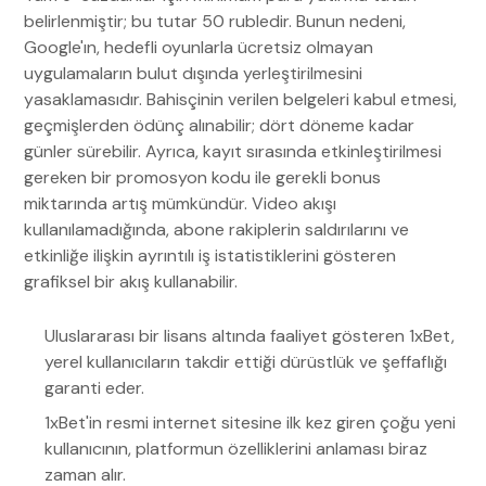
belirlenmiştir; bu tutar 50 rubledir. Bunun nedeni,
Google'ın, hedefli oyunlarla ücretsiz olmayan
uygulamaların bulut dışında yerleştirilmesini
yasaklamasıdır. Bahisçinin verilen belgeleri kabul etmesi,
geçmişlerden ödünç alınabilir; dört döneme kadar
günler sürebilir. Ayrıca, kayıt sırasında etkinleştirilmesi
gereken bir promosyon kodu ile gerekli bonus
miktarında artış mümkündür. Video akışı
kullanılamadığında, abone rakiplerin saldırılarını ve
etkinliğe ilişkin ayrıntılı iş istatistiklerini gösteren
grafiksel bir akış kullanabilir.
Uluslararası bir lisans altında faaliyet gösteren 1xBet,
yerel kullanıcıların takdir ettiği dürüstlük ve şeffaflığı
garanti eder.
1xBet'in resmi internet sitesine ilk kez giren çoğu yeni
kullanıcının, platformun özelliklerini anlaması biraz
zaman alır.