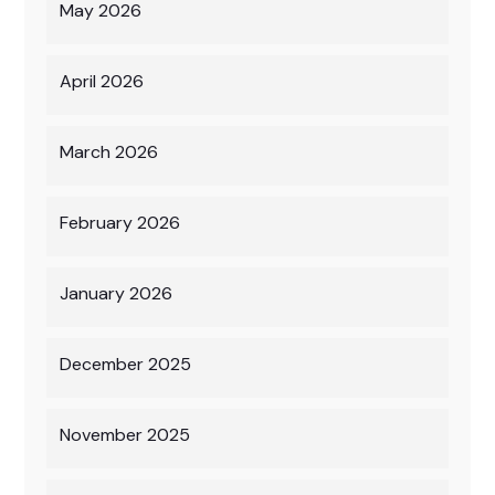
May 2026
April 2026
March 2026
February 2026
January 2026
December 2025
November 2025