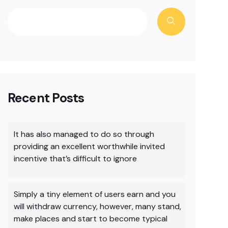
Recent Posts
It has also managed to do so through
providing an excellent worthwhile invited
incentive that’s difficult to ignore
Simply a tiny element of users earn and you
will withdraw currency, however, many stand,
make places and start to become typical