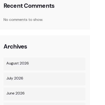
Recent Comments
No comments to show.
Archives
August 2026
July 2026
June 2026