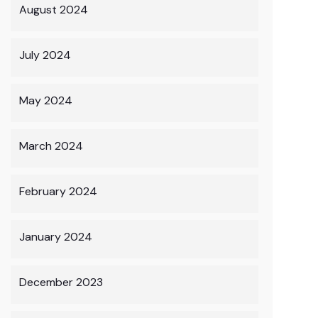
August 2024
July 2024
May 2024
March 2024
February 2024
January 2024
December 2023