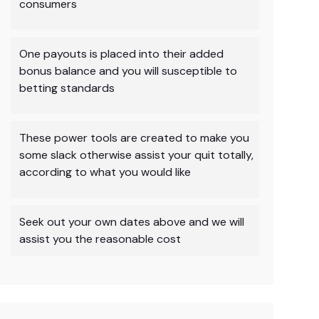
consumers
One payouts is placed into their added
bonus balance and you will susceptible to
betting standards
These power tools are created to make you
some slack otherwise assist your quit totally,
according to what you would like
Seek out your own dates above and we will
assist you the reasonable cost