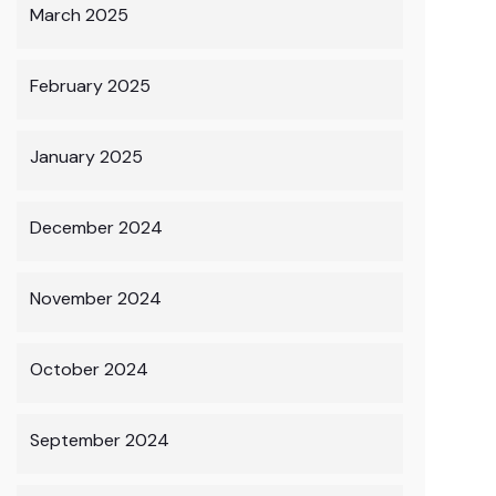
March 2025
February 2025
January 2025
December 2024
November 2024
October 2024
September 2024