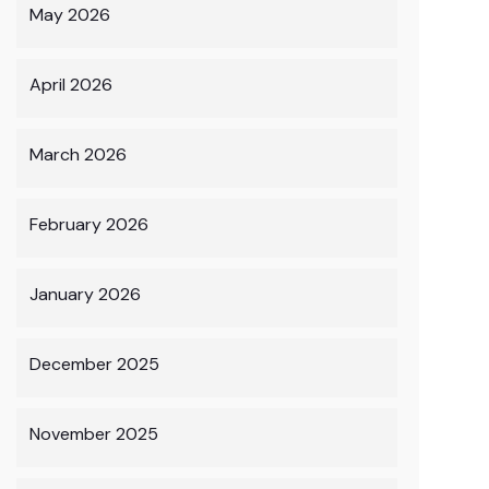
May 2026
April 2026
March 2026
February 2026
January 2026
December 2025
November 2025