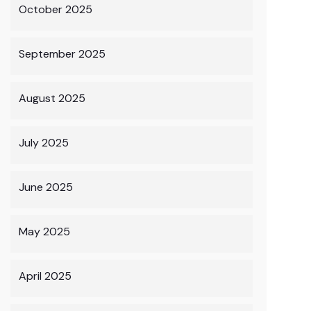
October 2025
September 2025
August 2025
July 2025
June 2025
May 2025
April 2025