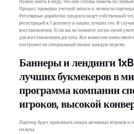
Нужно иметь в виду, что они готовы помочь по любым 
Процесс проверки учетной записи и личности партнера
Регулярные доработки продукта ведет собственный тех
регистраций к 1 депозиту в наших лучших гео. В случа
восстановления. Если вы не помните логин своей учет
для восстановления доступа. Все комиссии начисляютс
поступают на специальный баланс каждую неделю.
Баннеры и лендинги 1xB
лучших букмекеров в ми
программа компании спо
игроков, высокой конвер
Партнер будет привлекать новых активных игроков и 
оплаты.