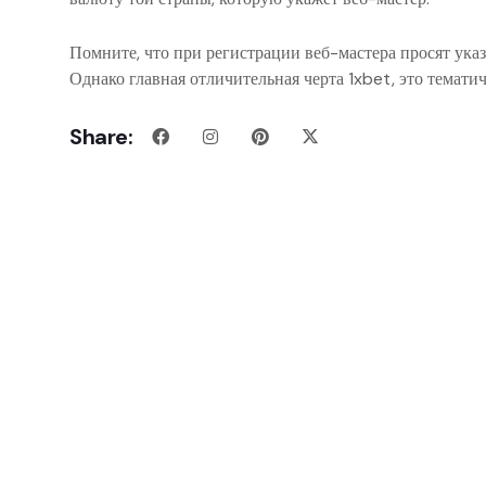
Помните, что при регистрации веб-мастера просят указ
Однако главная отличительная черта 1xbet, это темати
Share: