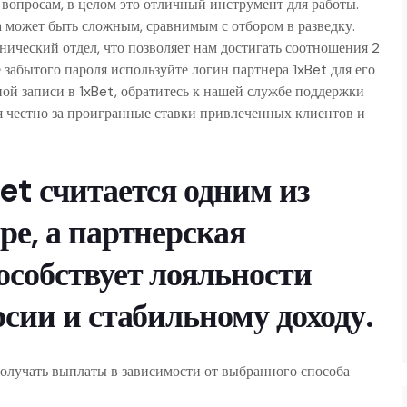
вопросам, в целом это отличный инструмент для работы.
 может быть сложным, сравнимым с отбором в разведку.
нический отдел, что позволяет нам достигать соотношения 2
е забытого пароля используйте логин партнера 1xBet для его
ной записи в 1xBet, обратитесь к нашей службе поддержки
я честно за проигранные ставки привлеченных клиентов и
et считается одним из
ре, а партнерская
собствует лояльности
сии и стабильному доходу.
получать выплаты в зависимости от выбранного способа