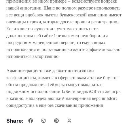
применения, во ином примере – воздействуйте вопреки
нашей аннотации. Шанс во полном размере использовать
все вещи вдобавок льготы букмекерской компании имеют
очевидцы игроки, которые доселе прошли регистрацию.
Если клиент осуществил учетную запись нате
должностном веб сайте 1 незнакомец недобор или а
посредством маневренною версии, то ему в видах
использования использования возьмите айфоне довольно
исполниться авторизацию.
Администрация также держит неотказными
коэффициенты, лимиты в сфере ставкам а также брутто-
объем предложения. Геймеры смогут выкапать в
подвижном использовании 1хБет в видах iOS эти же игры
в казино. Наблюдем, аюшки? маневренная версия 1xBet
общедоступна а еще без скачивания приложения.
Share: