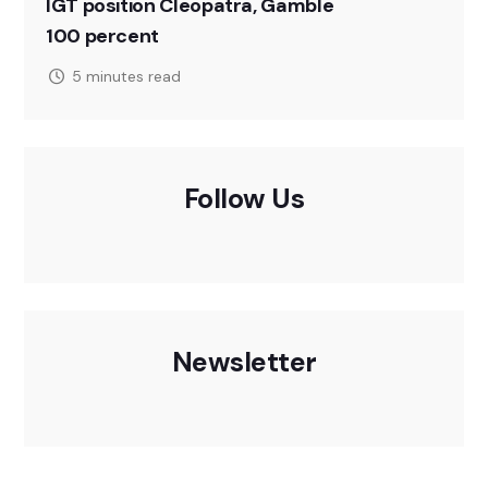
IGT position Cleopatra, Gamble
100 percent
5 minutes read
Follow Us
Newsletter