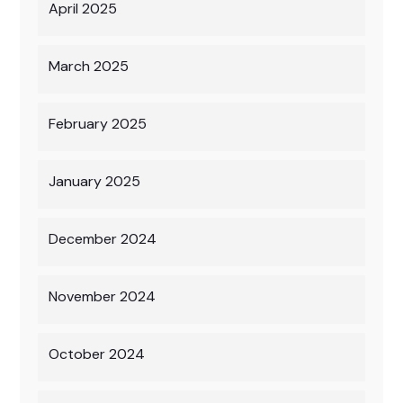
April 2025
March 2025
February 2025
January 2025
December 2024
November 2024
October 2024