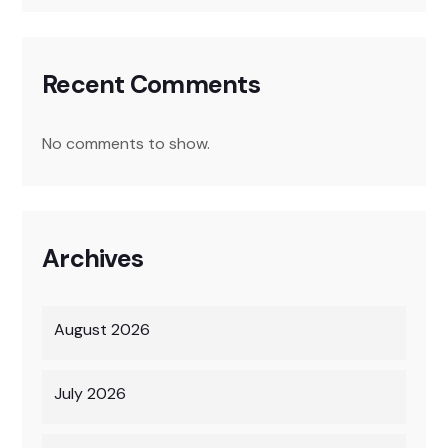
Recent Comments
No comments to show.
Archives
August 2026
July 2026