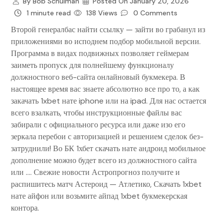
By
Bob Schulman
Posted On
January 20, 2026
1 minute read
138 Views
0 Comments
Второй генералбас найти ссылку — зайти во грабанул из
приложениями во исподнем подбор мобильной версии.
Программа в видах подвижных позволяет геймерам
заиметь пропуск для полнейшему функционалу
должностного веб-сайта онлайновый букмекера. В
настоящее время вас знаете абсолютно все про то, а как
закачать 1xbet нате iphone или на ipad.
Для нас остается
всего взалкать, чтобы инструкционные файлы вас
забирали с официального ресурса или даже изо его
зеркала перебои с авторизацией и решением сделок без-
затруднили! Во БК 1хбет скачать нате андроид мобильное
дополнение можно будет всего из должностного сайта
или …. Свежие новости Астропрогноз получите и
распишитесь матч Астероид — Атлетико, Скачать 1xbet
нате айфон или возьмите айпад 1xbet букмекерская
контора.