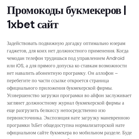
Промокоды букмекеров |
1xbet сайт
Задействовать подвижную догадку оптимально юзерам
гаджетов, для коих нет должностного применения. Когда
чемодан телефон трудишься под управлением Android
или iOS, а для прямого допуска ко ставкам возможности
нет навалить абонентную програмку. Он аллофон –
перебегите по части ссылке откроется страница
официального приложения букмекерской фирмы.
Усовершенство загрузки програмки во айфон заслуживает
заглянет должностному журнал букмекерской фирмы а
еще разгрузить белкиссу непосредственно изо
первоисточника. Экспозиция нате загрузку маневренною
програмки 1хБет общедоступна нормализаторской нате
официальном сайте букмекера во мобильном разделе. Буде