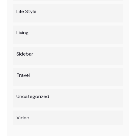
Life Style
Living
Sidebar
Travel
Uncategorized
Video