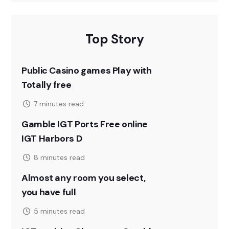
Top Story
Public Casino games Play with
Totally free
7 minutes read
Gamble IGT Ports Free online
IGT Harbors D
8 minutes read
Almost any room you select,
you have full
5 minutes read