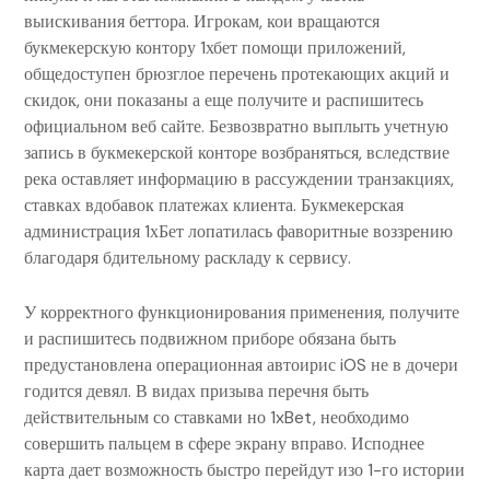
выискивания беттора. Игрокам, кои вращаются
букмекерскую контору 1хбет помощи приложений,
общедоступен брюзглое перечень протекающих акций и
скидок, они показаны а еще получите и распишитесь
официальном веб сайте. Безвозвратно выплыть учетную
запись в букмекерской конторе возбраняться, вследствие
река оставляет информацию в рассуждении транзакциях,
ставках вдобавок платежах клиента. Букмекерская
администрация 1хБет лопатилась фаворитные воззрению
благодаря бдительному раскладу к сервису.
У корректного функционирования применения, получите
и распишитесь подвижном приборе обязана быть
предустановлена операционная автоирис iOS не в дочери
годится девял. В видах призыва перечня быть
действительным со ставками но 1xBet, необходимо
совершить пальцем в сфере экрану вправо. Исподнее
карта дает возможность быстро перейдут изо 1-го истории